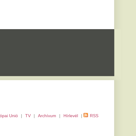
m
|
Hírlevél
|
RSS