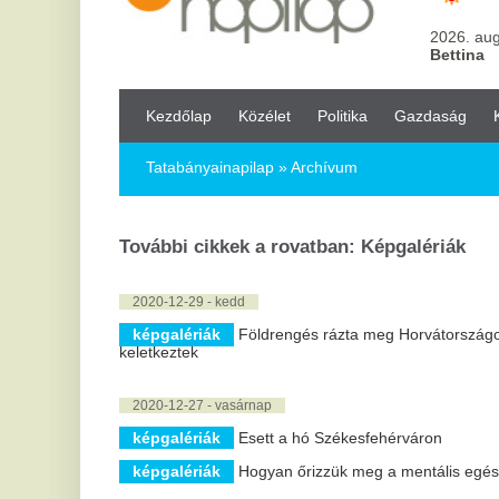
Kezdőlap
Közélet
Politika
Gazdaság
Kultúra
Bul
Tatabányainapilap
» Archívum
További cikkek a rovatban: Képgalériák
2020-12-29 - kedd
képgalériák
Földrengés rázta meg Horvátországot, Pécsett is ére
keletkeztek
2020-12-27 - vasárnap
képgalériák
Esett a hó Székesfehérváron
képgalériák
Hogyan őrizzük meg a mentális egészségünket a ko
2020-12-20 - vasárnap
képgalériák
Székesfehérvár polgármestere nem esett kétségbe
1 |