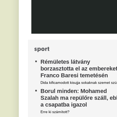
Újabb magyar középpályás tért
haza - erősödik az NB1?
Eg
Újabb magyar középpályás tért haza: a Topolyától
érkező Mezei Szabolcs 2029-ig írt alá a Vasas FC-
hez. Vajon a hazatérő légiósokkal tovább erősödik
az NB I mezőnye?
Friss. Pár perce jött a súlyos
N