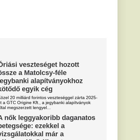
pot
klinikai onkológus
 interjúban az
előzésről...
lasztási
et végre
és László Róbert
eszélgettünk, mitől
és...
op a
zonnal
ra őrülten
, de az It girlök még
divatvilág most a
arabját...