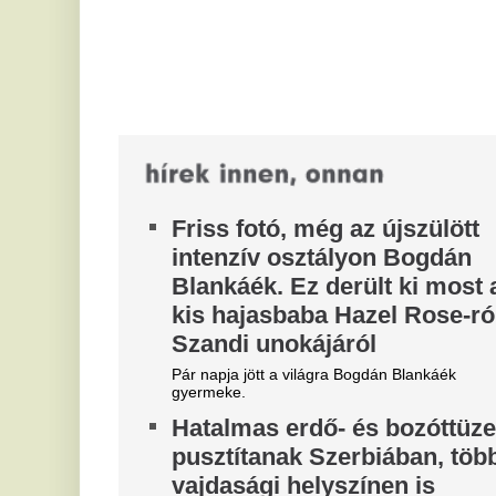
Ta
kemény küzdelem folyik a
fe
lángokkal
be
K
Lakóépületek egyelőre nincsenek veszélyben.
r
Brutális időjárás: 42 fokos
hőséggel és zivatarokkal
Bá
tu
tetőzik a kánikula csütörtökön
te
mé
Rekordokat döntögető hőséggel tetőzik a kánikula,
csütörtökön az ország nagy részén 40 fok körüli
M
csúcsértékeket mérhetünk. Az...
a
Mérges pókok csípték meg az
k
édesanyát, 2 hónapja
Az
májátültetésre vár
re
A 4 gyerekes édesanyát mérges pókok csípték
meg, most májátültetésre van szüksége.