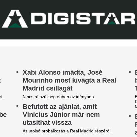
Deco Madridban v
y villanás döntött.
következő napokb
lehet a Barceloná
Julián Álvarez menedzserével
sportigazgatója.
apokon belül megszűnik a
Hirtelen fordulat