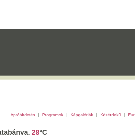
etés
|
Programok
|
Képgalériák
|
Közérdekű
|
Európai Unió
|
TV
|
Archívu
a,
28
°C
törtök,
Berta,