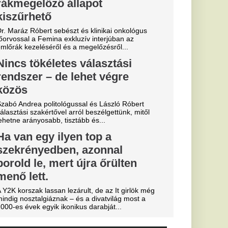
: Szoboszlai
 Salah
lytatja!
lágban: Szoboszlai
apattársa és barátja,
a igazol.
 a
ávozója ezen
ik: „Ez nem
 Liverpooli
 Liverpool FC
kra. Mondhatnánk,
..