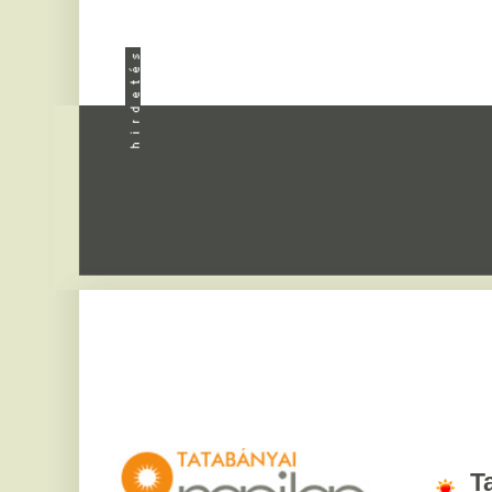
Apróhird
Tatabány
2026. augusztus 6, csü
Bettina