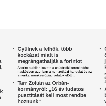
rákmegelőző álla
rr Zoltán társadalmi kapcsolatokért és kultúráért
lelős miniszter közösségi oldalán közzétett
kiszűrhető
jegyzésében és...
Dr. Maráz Róbert sebészt és 
orszerűbb hibrid
főorvossal a Femina exkluzív
emlőrák kezeléséről és a meg
endszereket ígér a Toyota
Nincs tökéletes vá
r ezt nem nagyon hangsúlyozzák, a Toyota
lajdonképpen azért kényszerül a
rendszer – de leh
chnológiaváltásra, mert hibridjei nagy részében
közös
g...
ár halott volt a 80 éves nő,
Szabó Andrea politológussal 
választási szakértővel arról b
mikor hazaért vele a
lehetne arányosabb, tisztább 
órházból a betegszállító
Ha van egy ilyen t
 ügyben a hatvani Albert Schweitzer Kórház és a
szekrényedben, a
ndőrség is vizsgálatot indított.
porold le, mert új
menő lett.
A Y2K korszak lassan lezárult
mindig nosztalgiáznak – és a 
2000-es évek egyik ikonikus d