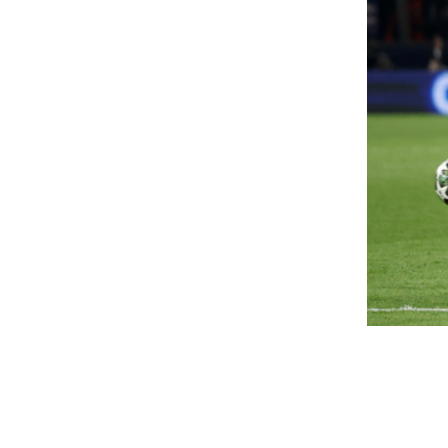
yűlnek a felhők, több
Óriási vesztesége
ockázat miatt is
össze a Matolcsy-
egrángathatják a forintot
jegybanki alapítv
kötődő egyik cég
forint stabilan kezdte a csütörtöki kereskedést,
pközben azonban a nemzetközi hangulat és az
Közel 20 milliárd forintos ve
erikai munkaerőpiaci adatok előtti...
öt a GTC Origine Kft., a jegy
által megszerzett lengyel...
arr Zoltán az Orbán-
ormányról: „16 év tudatos
A nők leggyakori
usztítását kell most rendbe
betegsége: ezekke
oznunk”
vizsgálatokkal má