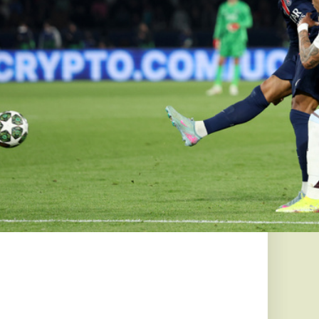
t hozott
féle
ányokhoz
szteséggel zárta 2025-
banki alapítványok
bb daganatos
l a
r a