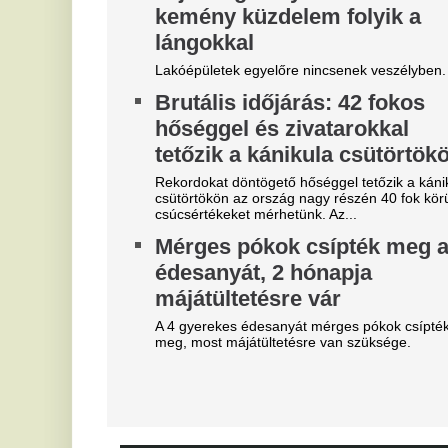
Rémületes látvány
X
borzasztotta el az embereket
M
Franco Baresi temetésén
M
Dida kificamodott kisujja sokaknak szemet szúrt.
Ni
Borul minden: Mohamed
B
Szalah ma repülőre száll, ebbe
V
a csapatba igazol
u
Erre ki számított?
Az
Szoboszlai a médiát okolja a
M
liverpooli balhéért, visszatért
M
az igazi kapitányhelyettes
Má
növekszik a feszültség
L
A hosszúra nyúlt világbajnoki szabadság után
h
visszatért a csapatkapitányi poszt várományosa,
l
Dominik hátrébb került a listán.
e