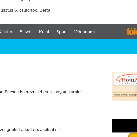
vár
Krimi
Sport
Videoriport
zni lehetett, anyagi károk is
rlátozások alatt?
 az adóelvonás miatt