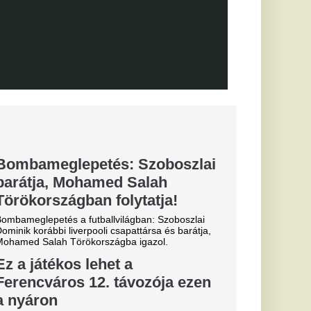
an, a
an új csatára
nak
 tárgyal a katalánok
 a magyar