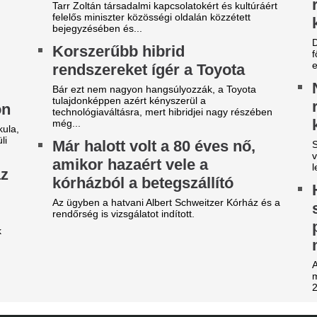
abi Alonso imádta, José
Bombameglepetés
ourinho most kivágta a Real
barátja, Mohamed
adrid csillagát
Törökországban fo
ncs rá szükség ebben az idényben.
Bombameglepetés a futballvi
Dominik korábbi liverpooli cs
efutott az ajánlat, amit
Mohamed Salah Törökországb
inícius Júnior már nem
Ez a játékos lehet
tasíthat vissza
Ferencváros 12. t
 utolsó próbálkozás a Real Madrid részéről.
a nyáron
egvan a Liverpoolból távozó
Erre mutatnak a jelek.
ohamed Szalah új klubja
Szoboszlai Domin
r amennyiben hihetünk a transzferguruknak.
az én dolgom…” –
kritika
engyel ellenfelét is legyűrte
azai pályán az FTC, egy
Egyre nagyobb teher hárul a
keretében Szoboszlai Domini
épésre a zöld-fehérek az
hogy mindez a nagyság átka.
urópai főtáblától