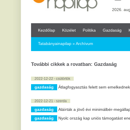
Kezdőlap
Közélet
Politika
Gazdaság
Kultúra
Bul
Tatabányainapilap
» Archívum
További cikkek a rovatban: Gazdaság
2022-12-22 - csütörtök
gazdaság
Átlagfogyasztás felett sem emelkednek a gáz- és ára
2022-12-21 - szerda
gazdaság
Aláírták a jövő évi minimálbér-megállapodást
gazdaság
Nyolc ország kap uniós támogatást energiahatékony
2022-12-20 - kedd
gazdaság
Bővülés után további növekedést vár a GF Faktor
2022-12-19 - hétfő
gazdaság
Uniós biztos: megállapodás érhető el a gázársapkáró
gazdaság
Egyre nagyobb teret nyer az alku az ingatlanpiacon