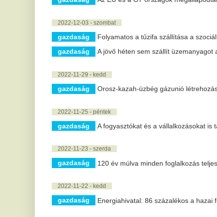
2022-11-22 - kedd
gazdaság
Energiahivatal: 86 százalékos a hazai földgáztárolók 
2022-11-21 - hétfő
gazdaság
Hétfőn reggel csökkent az olajár
2022-11-20 - vasárnap
gazdaság
Az élelmiszeriparban kiemelt helyen szerepel a keny
2022-11-19 - szombat
gazdaság
Hétfőn kezdődik a Fiatal Vállalkozók Hete
2022-11-18 - péntek
gazdaság
Csaknem 10 százalékkal drágulhat idén a karácsony
2022-11-17 - csütörtök
gazdaság
Kevesebb ajándékot vesznek a magyarok idén karács
gazdaság
Jelentősen megnőtt az energiahatékony beruházásokb
2022-11-14 - hétfő