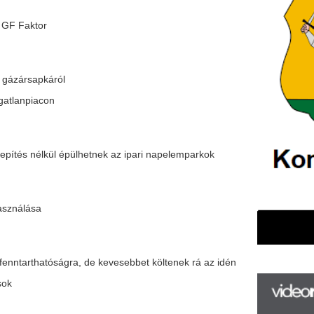
épülhetnek az ipari napelemparkok
gra, de kevesebbet költenek rá az idén
F
m
letek
H
P
l
k
k
 szándék között
H
új
ta
az
izetők száma
er
rá
Ho