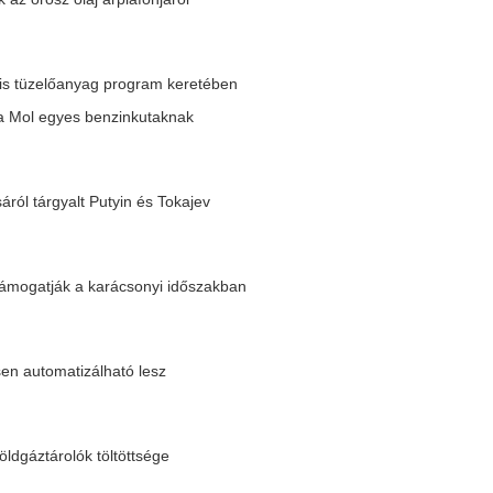
töltöttsége
ér
fa
onyra egy kutatás szerint
an jártas szakemberek iránti igény