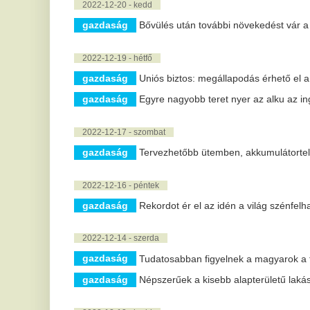
2022-12-17 - szombat
gazdaság
Tervezhetőbb ütemben, akkumulátortelepítés nélkül 
2022-12-16 - péntek
gazdaság
Rekordot ér el az idén a világ szénfelhasználása
2022-12-14 - szerda
gazdaság
Tudatosabban figyelnek a magyarok a fenntarthatósá
gazdaság
Népszerűek a kisebb alapterületű lakások
2022-12-13 - kedd
gazdaság
Csökkenhetnek a lakáshitel-kamatok és törlesztőrész
2022-12-10 - szombat
gazdaság
Sok lehetőséget kínál az új közös agrárpolitika
gazdaság
Fenntarthatóság: még nagy a szakadék a tettek és a
2022-12-08 - csütörtök
gazdaság
Tavaly is emelkedett a távhőt használó lakossági díjf
2022-12-06 - kedd