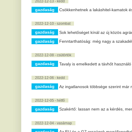
gazdaság
Az ingatlanosok többsége szerint már nem emelkedn
2022-12-05 - hétfő
gazdaság
Szakértő: lassan nem az a kérdés, mennyibe kerül 
2022-12-04 - vasárnap
gazdaság
Az EU és a G7 országok megállapodtak az orosz olaj 
2022-12-03 - szombat
gazdaság
Folyamatos a tűzifa szállítása a szociális tüzelőany
gazdaság
A jövő héten sem szállít üzemanyagot a Mol egyes b
2022-11-29 - kedd
gazdaság
Orosz-kazah-üzbég gázunió létrehozásáról tárgyalt P
2022-11-25 - péntek
gazdaság
A fogyasztókat és a vállalkozásokat is támogatják a 
2022-11-23 - szerda
gazdaság
120 év múlva minden foglalkozás teljesen automatizá