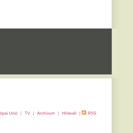
m
|
Hírlevél
|
RSS