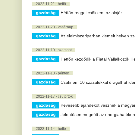
gazdaság
Szeptemberben is csökkent a hazai földgázfogyasztá
2022-11-12 - szombat
gazdaság
Rendkívüli magyar sikerek születtek a környezet- é
2022-11-11 - péntek
gazdaság
Együttműködési megállapodást kötött az MNB a bizto
2022-11-10 - csütörtök
gazdaság
Visszaeshet az ingatlanpiaci forgalom idén a másodi
2022-11-09 - szerda
gazdaság
Pénzügyminiszter: eredményes a takarékos gazdálk
2022-11-08 - kedd
gazdaság
Új gázvezetékek erősítik Magyarország és a régió el
gazdaság
Öt hónapja bővül, újabb rekordszintre ért a magyar i
2022-11-07 - hétfő
gazdaság
Hatvanezernél is több van már zöld rendszámos jár