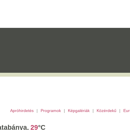
etés
|
Programok
|
Képgalériák
|
Közérdekű
|
Európai Unió
|
TV
|
Archívu
a,
29
°C
ombat,
László