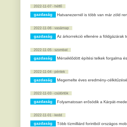
2022-10-25 - kedd
gazdaság
Csak engedéllyel gyűjthető tűzifa a magyarországi e
2022-10-24 - hétfő
gazdaság
Az EU véglegesen jóváhagyta, hogy 2024-től egysége
2022-10-22 - szombat
gazdaság
A geotermia lehet a kulcs az energiabiztonság hosszú
2022-10-19 - szerda
gazdaság
Az energiahatékonyság növelése versenyképességi 
2022-10-18 - kedd
gazdaság
Szeptemberben nőtt a forgalomba helyezett új autó
9 |
« előző
1 |
2 |
3 |
4 |
5 |
6 |
7 |
8 |
10 |
11 |
12 |
13 |
14 |
15 