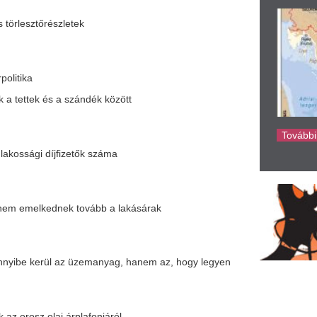
ke
ek tovább a lakásárak
az üzemanyag, hanem az, hogy legyen
árplafonjáról
ag program keretében
enzinkutaknak
utyin és Tokajev
karácsonyi időszakban
lható lesz