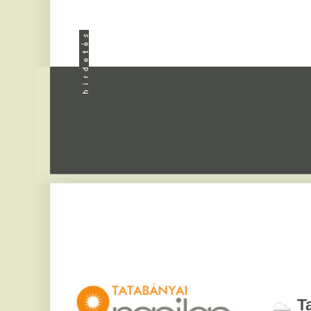
Apróhird
Tatabány
2026. augusztus 8, sz