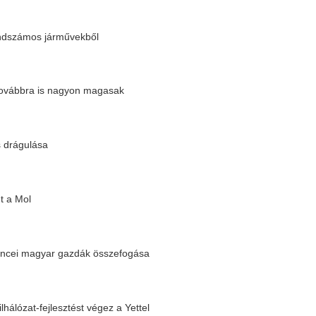
rdőkben
sek legyenek a mobilkészülékek töltői
 távú biztosítására
kérdés
k száma az EU-ban
|
16 |
17 |
18 |
19 |
20 |
következő »