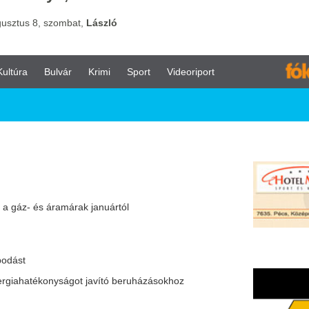
vár
Krimi
Sport
Videoriport
márak januártól
ságot javító beruházásokhoz
l