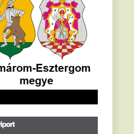
öldrengés rázta
eg
orvátországot,
écsett is érezni
ehetett, anyagi
árok is
eletkeztek
orvátországban
abb földrengés volt
pasztalható, az MTI
t írja: ezúttal 6,3-es
ősségű földrengés
zta meg
rvátországot