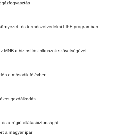
nagyon magasak
gazdák összefogása
ztést végez a Yettel
képességét
gyártásban is szükség van