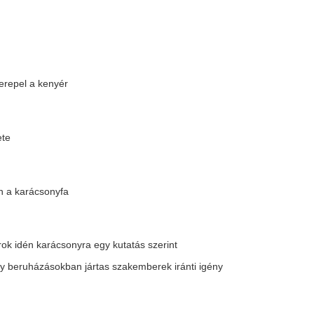
s
s természetvédelmi LIFE programban
sítási alkuszok szövetségével
k félévben
odás
látásbiztonságát
par
művekből