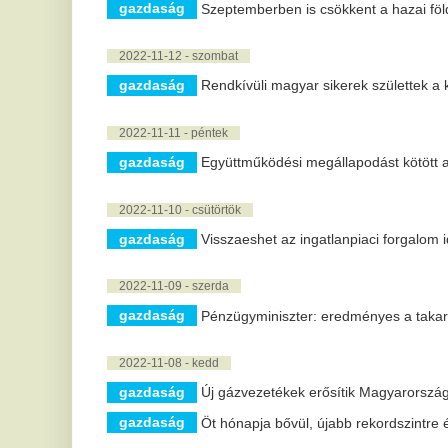
2022-11-06 - vasárnap
gazdaság
Az árkorrekció ellenére a földgázárak továbbra is 
2022-11-05 - szombat
gazdaság
Mérséklődött építési telkek forgalma és drágulása
2022-11-04 - péntek
gazdaság
Megemelte éves eredmény-célkitűzését a Mol
2022-11-03 - csütörtök
gazdaság
Folyamatosan erősödik a Kárpát-medencei magyar 
2022-11-01 - kedd
gazdaság
Több tízmilliárd forintból országos mobilhálózat-fejles
2022-10-31 - hétfő
gazdaság
A magas energiaárak ellehetetlenítik az EU verseny
2022-10-27 - csütörtök
gazdaság
A magyarok döntő többsége támogatja a zöld átállást
gazdaság
Az energiaköltségek kompenzálására az építőanyag-