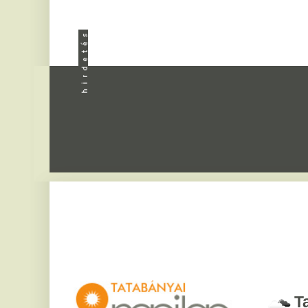
Apróhird
Tatabány
2026. augusztus 8, sz