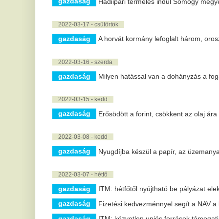
2022-03-08 - kedd
gazdaság
Nyugdíjba készül a papír, az üzemanyagból is jóval 
2022-03-07 - hétfő
gazdaság
ITM: hétfőtől nyújtható be pályázat elektromos tehersz
gazdaság
Fizetési kedvezménnyel segít a NAV a köztartozások
gazdaság
ITM: közvetlen uniós források támogatják a vállalkozás
2022-03-02 - szerda
gazdaság
MNB: a Sberbank esete egyedi Magyarországon
2022-02-26 - szombat
gazdaság
Újítsa meg a kertet tavasszal!
gazdaság
Ingatlanügyek könnyedén? Mi sem egyszerűbb ennél
2022-02-24 - csütörtök
gazdaság
Az orosz-ukrán háborúnak egyelőre beláthatatlan g
2022-02-23 - szerda
gazdaság
Devizapiac - Erősödött a forint reggel