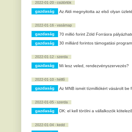
2021-12-30 - csütörtök
gazdaság
A legdrágább ingatlan 765 millió forint, a legolcsóbb 3
2021-12-29 - szerda
gazdaság
Sikeres fejlesztések valósultak meg idén a nemzeti 
gazdaság
MNB: hiányosan ellenőrizte kiszervezett tevékenysége
2021-12-28 - kedd
gazdaság
2021-ben az ingatlanvásárlók negyede első lakását 
gazdaság
Egy erős kávé fokozhatja a zsírégetést
12 |
« előző
2 |
3 |
4 |
5 |
6 |
7 |
8 |
9 |
10 |
11 |
13 |
14 |
15 |
16
Nem sokat költött az Orbán-
E
kormány kutatás-fejlesztésre
t
o
61 százalékkal nőttek az EU-s kormányzati K+F-
előirányzatok 10 év alatt.
So