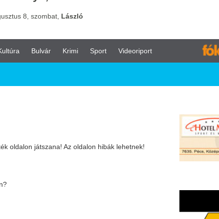
vár
Krimi
Sport
Videoriport
zana! Az oldalon hibák lehetnek!
 fóliák használatával!
nosaitól