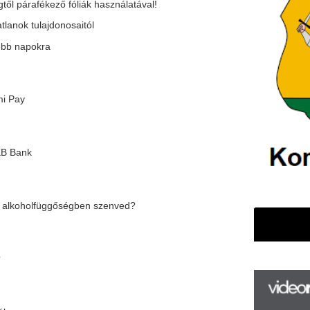
őségben szenved?
F
m
H
P
 köthető luxusjachtot
l
k
k
H
új
ta
az
er
rá
Ho