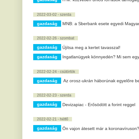
2022-02-21 - hétfő
gazdaság
Ön vajon átesett már a koronavíruson? Kiderítheti!
2022-02-18 - péntek
gazdaság
Idén is kiírta társasházi pályázatát az OTP
2022-02-16 - szerda
gazdaság
Családvédelmi húzás Brüsszelből: bevezetik a négy
gazdaság
Országos társasházkezelő konferencia Kecskeméten
Veszprémben, Pécsen, Debrecenben, Siófokon és Budapesten is
gazdaság
Mutatunk egy kedvező ár-érték arányú, megbízható té
2022-02-14 - hétfő
gazdaság
Kormányszóvivő: mostanra nagyjából minden családh
2022-02-09 - szerda
gazdaság
Havi 30 ezer forintból élnek emberek a legszegénye
2022-02-08 - kedd
gazdaság
Átlagosan 2,9 milliót keresnek a magyar focisták