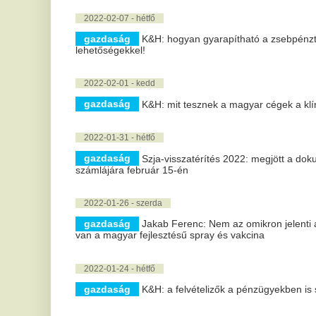
gazdaság
70 millió forint Zöld Forrásra pályázhatnak a zöld civi
gazdaság
30 milliárd forintos támogatási program indul a falv
2022-01-12 - szerda
gazdaság
Mi lesz veled, rendezvényszervezés?
2022-01-10 - hétfő
gazdaság
Az MNB ismét tízmilliókért vásárolt be festményekből
2022-01-05 - szerda
gazdaság
DK: el kell törölni a vállalkozók kötelező kamarai hozz
2022-01-04 - kedd
gazdaság
ITM-államtitkár: a kormány 750 milliárd forintos adóc
2022-01-03 - hétfő
gazdaság
Közel 162 ezer éves e-matrica kelt el már az érvénye
gazdaság
Még egy hétig pályázhatnak digitális oktatási eszköz
települések iskolái
gazdaság
Gyopáros: már pályázhatók a Magyar falu program ez