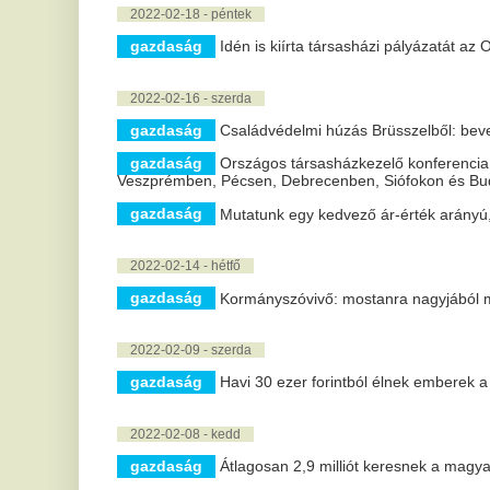
2022-02-07 - hétfő
gazdaság
K&H: hogyan gyarapítható a zsebpénzt? Óvatosan a
lehetőségekkel!
2022-02-01 - kedd
gazdaság
K&H: mit tesznek a magyar cégek a klímakatasztróf
2022-01-31 - hétfő
gazdaság
Szja-visszatérítés 2022: megjött a dokumentum, amib
számlájára február 15-én
2022-01-26 - szerda
gazdaság
Jakab Ferenc: Nem az omikron jelenti a végső megol
van a magyar fejlesztésű spray és vakcina
2022-01-24 - hétfő
gazdaság
K&H: a felvételizők a pénzügyekben is szintet lépnek
2022-01-20 - csütörtök
gazdaság
Az Aldi megnyitotta az első olyan üzletét Londonban,
2022-01-16 - vasárnap