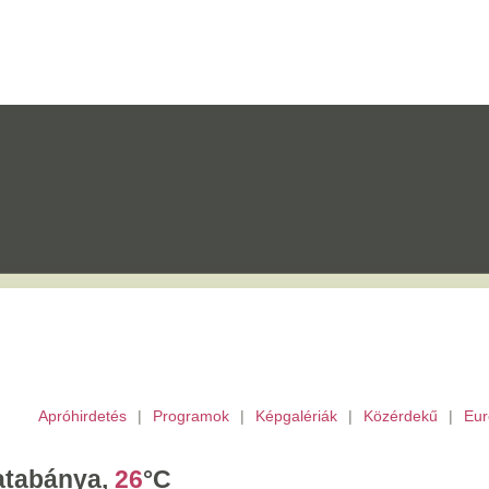
etés
|
Programok
|
Képgalériák
|
Közérdekű
|
Európai Unió
|
TV
|
Archívu
a,
26
°C
ombat,
László