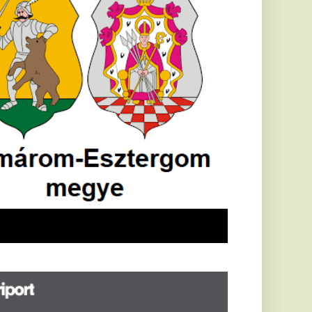
öldrengés rázta
eg
orvátországot,
écsett is érezni
ehetett, anyagi
árok is
eletkeztek
orvátországban
abb földrengés volt
pasztalható, az MTI
t írja: ezúttal 6,3-es
ősségű földrengés
zta meg
rvátországot