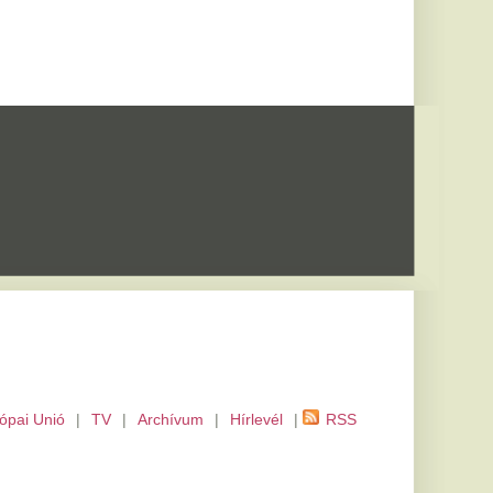
m
|
Hírlevél
|
RSS