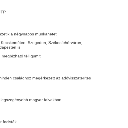
 mesés nyereséget ígérő
a árnyékában?
ől mindenki látja, mennyi pénzt kap a
dást a járvány leküzdésére - Már úton
 ahol nincs pénztár