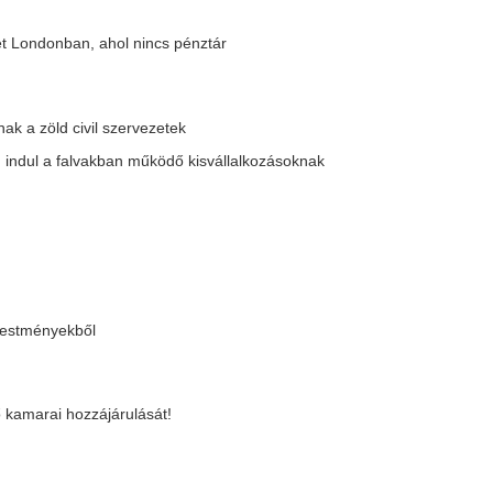
50 ezer forint volt az idén
parkokban
it a Genertel Biztosító
vette meg
 |
17 |
18 |
19 |
20 |
21 |
következő »
z a tengerparti lakásdekor
Riasztó adatok lát
rend most minden stílusos
napvilágot: kiderü
tthonban feltűnik
magyar vesztette é
brutális hőségben
káig azt hittük, hogy a kagylók, a természetes