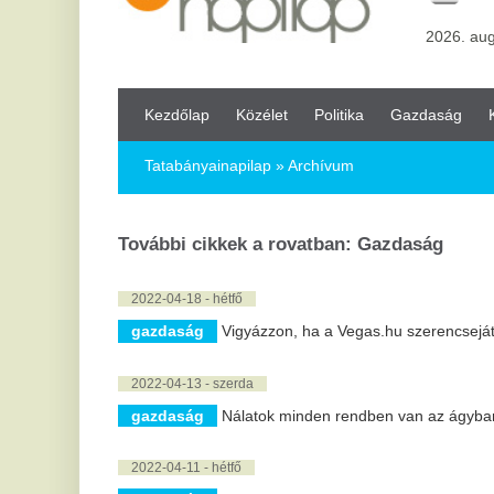
Kezdőlap
Közélet
Politika
Gazdaság
Kultúra
Bul
Tatabányainapilap
» Archívum
További cikkek a rovatban: Gazdaság
2022-04-18 - hétfő
gazdaság
Vigyázzon, ha a Vegas.hu szerencsejáték oldalon játs
2022-04-13 - szerda
gazdaság
Nálatok minden rendben van az ágyban?
2022-04-11 - hétfő
gazdaság
Védje meg a hőszigetelést a nedvességtől párafékező
gazdaság
3 tipp, amit érdemes ellesni a luxusingatlanok tulajdo
gazdaság
Így készítsük fel a babakocsit a melegebb napokra
2022-04-06 - szerda
gazdaság
K&H: újabb okosfizetés jön – itt a Xiaomi Pay