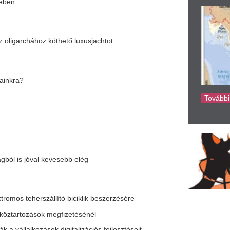
ke
kevesebb elég
állító biciklik beszerzésére
 megfizetésénél
ok digitalizációs fejlesztéseit
!
azdasági következményei lehetnek