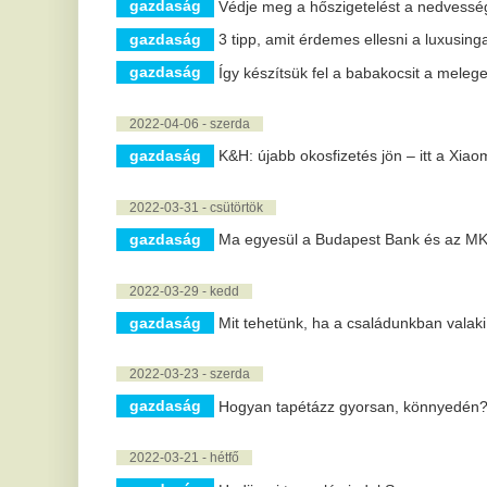
2022-03-31 - csütörtök
gazdaság
Ma egyesül a Budapest Bank és az MKB Bank
2022-03-29 - kedd
gazdaság
Mit tehetünk, ha a családunkban valaki alkoholfügg
2022-03-23 - szerda
gazdaság
Hogyan tapétázz gyorsan, könnyedén?
2022-03-21 - hétfő
gazdaság
Hadiipari termelés indul Somogy megyében
2022-03-17 - csütörtök
gazdaság
A horvát kormány lefoglalt három, orosz oligarchához
2022-03-16 - szerda
gazdaság
Milyen hatással van a dohányzás a fogainkra?
2022-03-15 - kedd
gazdaság
Erősödött a forint, csökkent az olaj ára