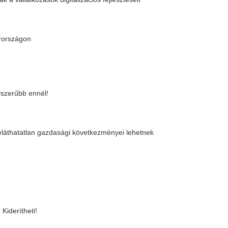
napos munkahetet
, Szegeden, Székesfehérváron,
li gumit
oz megérkezett az adóvisszatérítés
bb magyar falvakban