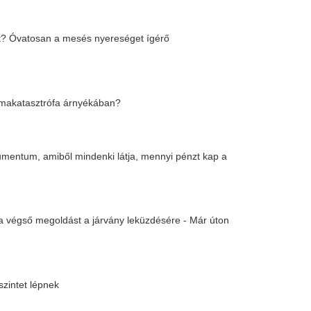
l szervezetek
akban működő kisvállalkozásoknak
ájárulását!
sökkentéssel segíti a vállalkozásokat
sségi idő kezdete előtt
ökre és képzésre hátrányos helyzetű
 évi forrásai