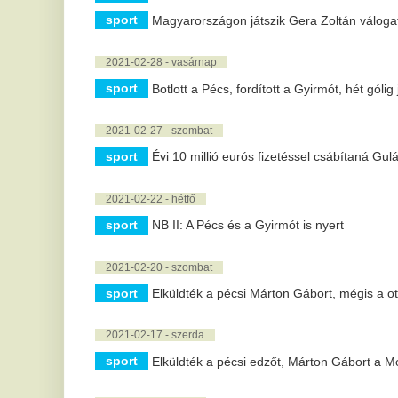
2021-01-28 - csütörtök
sport
Svájcba költözött a világhírű magyar freestyle focista!
2021-01-24 - vasárnap
sport
Menesztették a vezetőedzőt, Dárdai Pál visszatérhet a He
2021-01-20 - szerda
sport
Legyőztük a németeket, ezzel csoportgyőztes lett a férfi k
2021-01-17 - vasárnap
sport
Felkészülés: a Nyíregyháza legyőzte a Debrecent, a Csák
nyert a Pécs
2021-01-16 - szombat
sport
Megnyerte nyitómeccsét a kézi válogatott, Szalai Törökors
legjobb belga focista
2021-01-06 - szerda
sport
Milliárdos lett a Fradi ukrán edzője a csapat BL-szereplés
5 |
« előző
1 |
2 |
3 |
4 |
6 |
7 |
8 |
9 |
10 |
11 |
12 |
13 |
14 |
15 