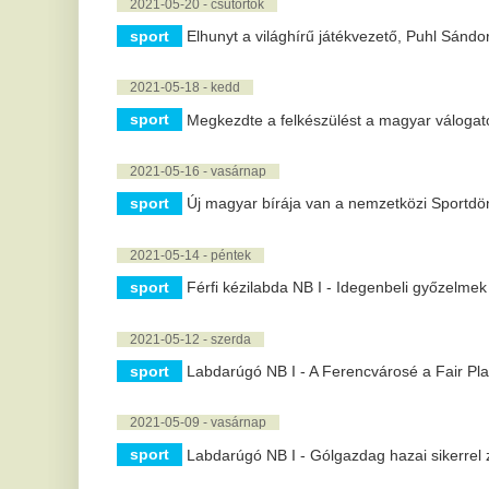
2021-05-12 - szerda
sport
Labdarúgó NB I - A Ferencvárosé a Fair Play-díj
2021-05-09 - vasárnap
sport
Labdarúgó NB I - Gólgazdag hazai sikerrel zárt a kupagyő
2021-05-05 - szerda
sport
Férfi kézilabda NB I - A Telekom Veszprém 15 góllal győz
2021-05-04 - kedd
sport
Férfi vízilabda ob I - Másodszor is legyőzte az OSC az FTC
2021-04-30 - péntek
sport
Szombaton újra lehet meccsre menni
2021-04-21 - szerda
sport
Felbonthatják a pécsi Dárdai Pál szerződését a Hertha 
2021-04-20 - kedd
sport
Az Európa Szuperliga létrehozása nagyon sok vitát indítot