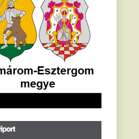
öldrengés rázta
eg
orvátországot,
écsett is érezni
ehetett, anyagi
árok is
eletkeztek
orvátországban
abb földrengés volt
pasztalható, az MTI
t írja: ezúttal 6,3-es
ősségű földrengés
zta meg
rvátországot