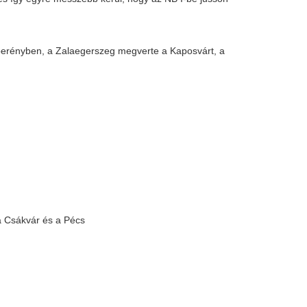
sta megnyilvánulásokról ír a román
k
st Honvéd és az MTK
a gyerektornákat
 de nézők nélkül