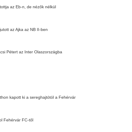
rtha kispadjára
ézilabda-válogatott
vár megverte a Szolnokot, néggyel
zágba igazolt, Hazard a valaha volt
ével
|
16 |
17 |
18 |
19 |
20 |
következő »