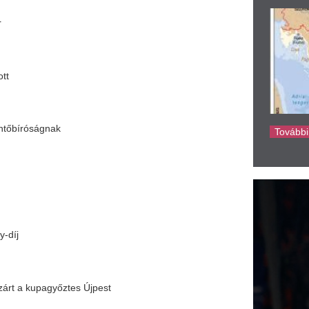
ke
ztes Újpest
ött Tatabányán
-t, egy döntetlenre a finálétól
BSC labdarúgócsapatánál
t a labdarúgás világában, Orbán Viktor