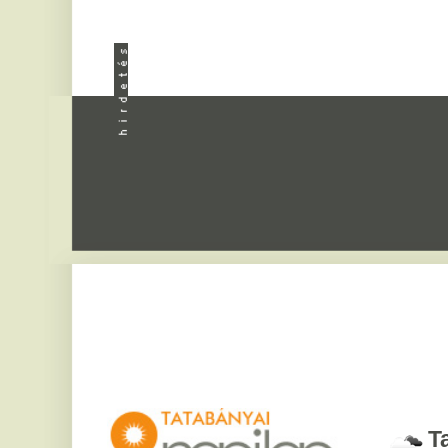
Apróhird
Tatabány
2026. augusztus 7, pén