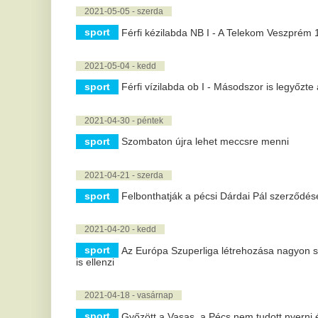
is ellenzi
2021-04-18 - vasárnap
sport
Győzött a Vasas, a Pécs nem tudott nyerni és így egyre 
2021-04-15 - csütörtök
sport
Kosárlabda playout: Kecskeméti siker Jászberényben, a 
Pécs kikapott Oroszlányban
2021-04-13 - kedd
sport
Szoboszlai Dominik mikor térhet vissza?
2021-04-09 - péntek
sport
Orbán kiállt Petry Zsolt mellett
2021-04-05 - hétfő
sport
NB II: a Loki két góllal nyert; négyet vágott a Csákvár és 
2021-04-04 - vasárnap
sport
Kalmárnak elszakadt a külső oldalszalagja
2021-03-28 - vasárnap