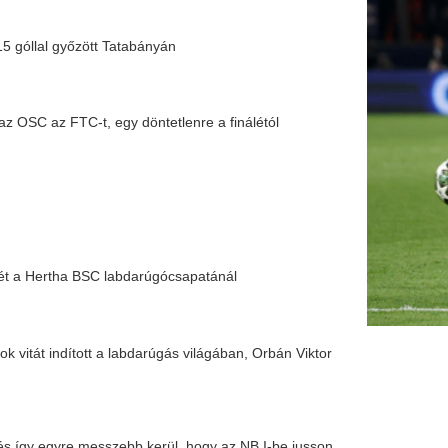
messzebb kerül, hogy az NB I-be jusson
Zalaegerszeg megverte a Kaposvárt, a
a Pécs