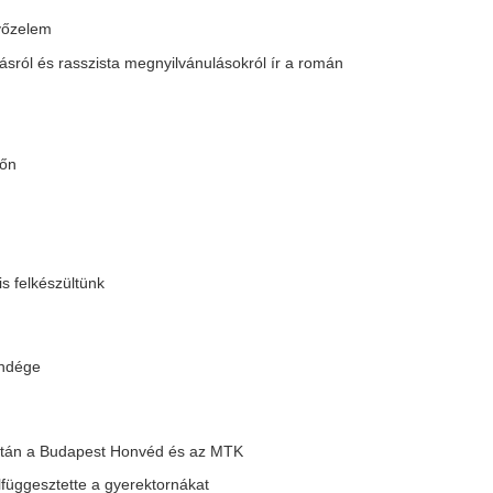
 az NB II-ben
 Inter Olaszországba
 a sereghajtótól a Fehérvár
-től
lege lett, hogy mindenki bundázással
zgató lesz
 nyert