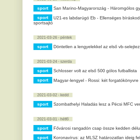
sport
Botlott a Pécs, fordított a Gyirmót, hét gólig jutott az Ajka
2021-02-27 - szombat
sport
Évi 10 millió eurós fizetéssel csábítaná Gulácsi Pétert az
2021-02-22 - hétfő
sport
NB II: A Pécs és a Gyirmót is nyert
2021-02-20 - szombat
sport
Elküldték a pécsi Márton Gábort, mégis a otthon kapott ki
2021-02-17 - szerda
sport
Elküldték a pécsi edzőt, Márton Gábort a Mol Fehérvár FC
2021-02-16 - kedd
sport
Megszólalt a Kaposvár megfenyegetett csapatkapitánya: E
vádolta a csapatát
sport
Görbicz Anita befejezi aktív játékosi pályafutását, sportiga
2021-02-15 - hétfő
sport
NB II: Újabb kaposvári rövidzárlat, a Pécs és a Győr sem