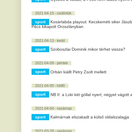
sport
San Marino-Magyarország - Háromgólos győzelem
sport
U21-es labdarúgó Eb - Ellenséges bíráskodásról és rasszi
sportsajtó
2021-03-26 - péntek
sport
Döntetlen a lengyelekkel az első vb-selejtezőn
2021-03-24 - szerda
sport
Schlosser volt az első 500 gólos futballista
sport
Magyar-lengyel - Rossi: két forgatókönyvre is felkészültün
2021-03-02 - kedd
sport
Szombathelyi Haladás lesz a Pécsi MFC vendége
2021-03-01 - hétfő
sport
Fővárosi rangadón csap össze kedden délután a Budape
sport
Koronavírus: az MLSZ határozatlan ideig felfüggesztette 
sport
Magyarországon játszik Gera Zoltán válogatottja az Eb-n,
2021-02-28 - vasárnap