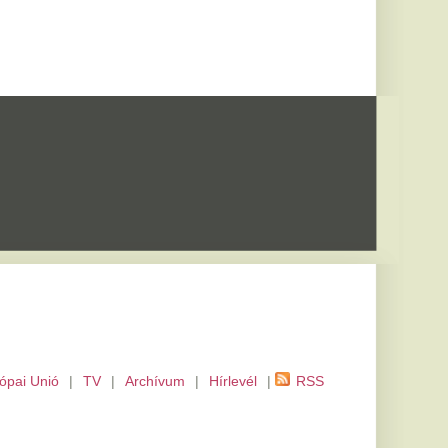
m
|
Hírlevél
|
RSS