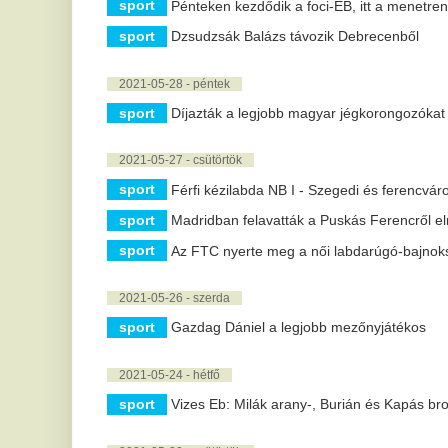
sport
Férfi kézilabda NB I - Szegedi és ferencvárosi siker
sport
Madridban felavatták a Puskás Ferencről elnevezett utcát
sport
Az FTC nyerte meg a női labdarúgó-bajnokságot
2021-05-26 - szerda
sport
Gazdag Dániel a legjobb mezőnyjátékos
2021-05-24 - hétfő
sport
Vizes Eb: Milák arany-, Burián és Kapás bronzérmes a z
2021-05-20 - csütörtök
sport
Elhunyt a világhírű játékvezető, Puhl Sándor
2021-05-18 - kedd
sport
Megkezdte a felkészülést a magyar válogatott
2021-05-16 - vasárnap
sport
Új magyar bírája van a nemzetközi Sportdöntőbíróságnak
2021-05-14 - péntek
sport
Férfi kézilabda NB I - Idegenbeli győzelmek