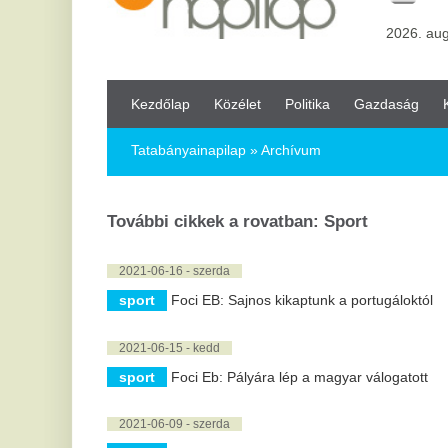
Kezdőlap
Közélet
Politika
Gazdaság
Kultúra
Bul
Tatabányainapilap
» Archívum
További cikkek a rovatban: Sport
2021-06-16 - szerda
sport
Foci EB: Sajnos kikaptunk a portugáloktól
2021-06-15 - kedd
sport
Foci Eb: Pályára lép a magyar válogatott
2021-06-09 - szerda
sport
Pénteken kezdődik a foci-EB, itt a menetrend
sport
Dzsudzsák Balázs távozik Debrecenből
2021-05-28 - péntek
sport
Díjazták a legjobb magyar jégkorongozókat
2021-05-27 - csütörtök