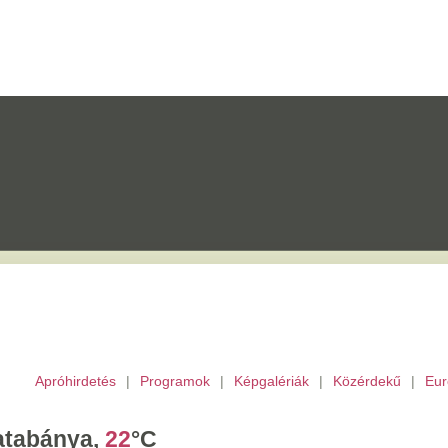
etés
|
Programok
|
Képgalériák
|
Közérdekű
|
Európai Unió
|
TV
|
Archívu
a,
22
°C
tek,
Ibolya