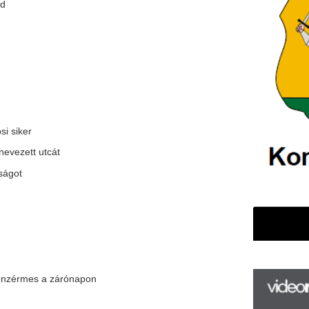
árónapon
F
m
H
P
l
k
k
H
új
ta
az
er
rá
Ho