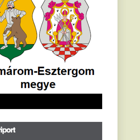
öldrengés rázta
eg
orvátországot,
écsett is érezni
ehetett, anyagi
árok is
eletkeztek
orvátországban
abb földrengés volt
pasztalható, az MTI
t írja: ezúttal 6,3-es
ősségű földrengés
zta meg
rvátországot