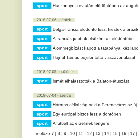
magyar gyerek szenved ebben
m
a betegségben, apja most a
Ti
világ segítségét kéri
P
A tízéves Gáborka az egyetlen gyermek
g
Magyarországon, akit a szív jobb pitvarát érintő,
l
ritka angioszarkómával kezelnek. Édesapja,...
p
A gazdaság gyengélkedése
ellenére megállíthatatlanul nő
A 
an
a közúti fuvarozás Európában
fe
0,9 százalékkal nőtt az EU közúti árufuvarozási
I
teljesítménye 2025-ben.
v
Ha hűsölni akar a nyáron,
i
messze kerülje el Norvégiát
Mu
Hőhullám, erdőtűz és húsevő baktérium – a
A
klímaváltozás északot is legyűrte, és ezen még a
semmibe evező vikingek sem segíthetnek.
k
Erdőtűz ütött ki Ferihegy
v
közelében, nagy erőkkel
s
vonultak ki a tűzoltók
A 
hó
A lángok egy közeli benzinkutat is veszélyeztettek.
ám