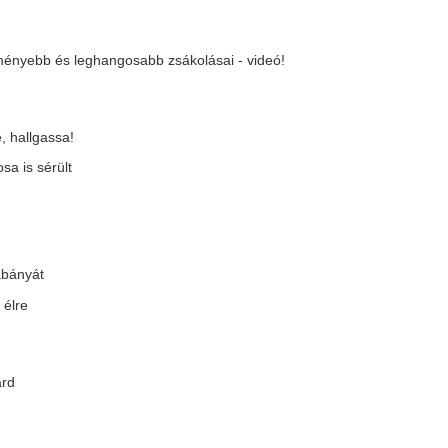
tt
nt csak a szerencse hiányzott