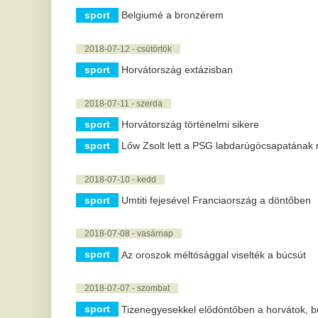
sport
Belga-francia elődöntő lesz, kiestek a brazilok
sport
A franciák jutottak elsőként az elődöntőbe
sport
Álommegbízást kapott a tatabányai kézilabdázó, Ilyés Fe
sport
Hajnal Tamás bejelentette visszavonulását
2018-07-05 - csütörtök
sport
Ismét elhalasztották a Balaton-átúszást
2018-07-04 - szerda
sport
Hármas céllal vág neki a Ferencváros az új labdarúgóidé
sport
Egy európai biztos lesz a döntőben
sport
A futball az érzelmek tengere
18 |
« előző
7 |
8 |
9 |
10 |
11 |
12 |
13 |
14 |
15 |
16 |
17 |
19 |
20 
„A következő hat hét
S
sorsfordító lesz” – Egyetlen
r