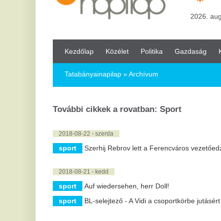
Kezdőlap
Közélet
Politika
Gazdaság
Kultúra
Bul
Tatabányainapilap
» Archívum
További cikkek a rovatban: Sport
2018-08-22 - szerda
sport
Szerhij Rebrov lett a Ferencváros vezetőedzője
2018-08-21 - kedd
sport
Auf wiedersehen, herr Doll!
sport
BL-selejtező - A Vidi a csoportkörbe jutásért játszik az Üllő
2018-08-16 - csütörtök
sport
FIFA-világranglista - Franciaország az élen, Magyarorszá
sport
Gólfesztivál lett a tatabányai kézisek felkészülési mérkőz
sport
Labdarúgó NB I - A Honvéddal vív rangadót a Vidi
2018-08-14 - kedd
sport
Továbbjutásával biztosan csoportkörös valamelyik európa