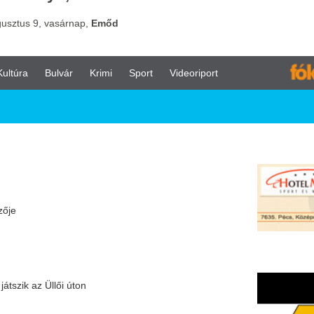
vár
Krimi
Sport
Videoriport
i úton
g az 51.
éséből
i kupában a Vidi FC