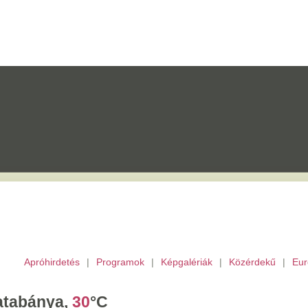
etés
|
Programok
|
Képgalériák
|
Közérdekű
|
Európai Unió
|
TV
|
Archívu
a,
30
°C
árnap,
Emőd