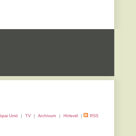
m
|
Hírlevél
|
RSS