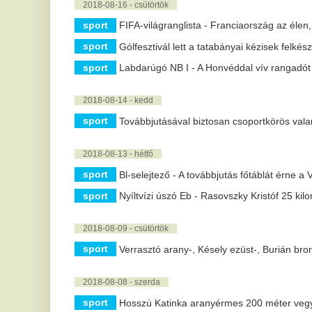
2018-08-13 - hétfő
sport
Bl-selejtező - A továbbjutás főtáblát érne a Vidinek
sport
Nyíltvízi úszó Eb - Rasovszky Kristóf 25 kilométeren is a
2018-08-09 - csütörtök
sport
Verrasztó arany-, Késely ezüst-, Burián bronzérmes a zá
2018-08-08 - szerda
sport
Hosszú Katinka aranyérmes 200 méter vegyesen
sport
Nyíltvízi úszó Eb - Rasovszky Kristóf aranyérmes 5 kilom
2018-08-07 - kedd
sport
Ismét értékes döntetlent játszott a Vidi idegenben
2018-08-06 - hétfő
sport
Skót vagy a görög ellenfele lehet a Vidi FC-nek
sport
BL-selejtező - Nehéz mérkőzésre számíthat a Vidi FC M
2018-08-03 - péntek