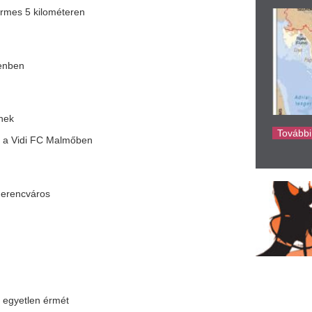
ke
ét
hangosabb zsákolásai - videó!