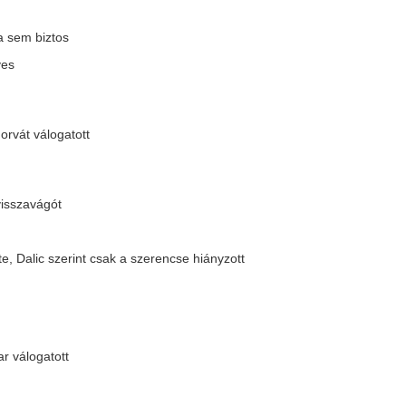
roszok
a svédek