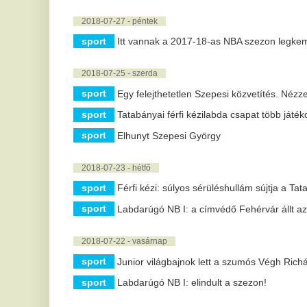
sport
Junior világbajnok lett a szumós Végh Richárd
sport
Labdarúgó NB I: elindult a szezon!
2018-07-20 - péntek
sport
Az ökölvívás olimpiai programban maradása sem biztos
sport
Ismét a Videoton és a Ferencváros az esélyes
2018-07-18 - szerda
sport
Jótékony célra ajánlotta fel pénzjutalmát a horvát válogato
2018-07-16 - hétfő
sport
Egyik magyar csapat sem várja előnyből a visszavágót
sport
A TSC hármasugrója hetedik lett
sport
Deschamps csapatuk mentális erejét dicsérte, Dalic szeri
2018-07-15 - vasárnap
sport
Másodszor világbajnok Franciaország
sport
Női kézilabda junior-vb: világbajnok a magyar válogatott
2018-07-14 - szombat