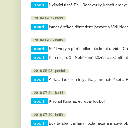
sport
A Haladás ellen folytathatja menetelését a Ferencváros
2018-07-31 - kedd
sport
Kivonul Kína az európai fociból
2018-07-30 - hétfő
sport
Egy tatabányai lány hozta haza a magyarok egyetlen érm
2018-07-27 - péntek
sport
Itt vannak a 2017-18-as NBA szezon legkeményebb és leg
2018-07-25 - szerda
sport
Egy felejthetetlen Szepesi közvetítés. Nézze, hallgassa!
sport
Tatabányai férfi kézilabda csapat több játékosa is sérült
sport
Elhunyt Szepesi György
2018-07-23 - hétfő
sport
Férfi kézi: súlyos sérüléshullám sújtja a Tatabányát
sport
Labdarúgó NB I: a címvédő Fehérvár állt az élre
2018-07-22 - vasárnap