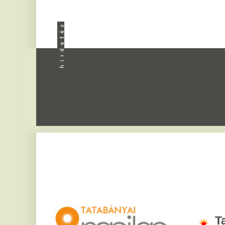
Apróhird
Tatabány
2026. augusztus 9, vas