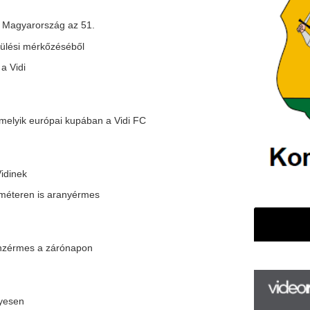
ranyérmes
rónapon
F
éteren
m
H
P
l
k
k
H
új
ta
almőben
az
er
rá
Ho