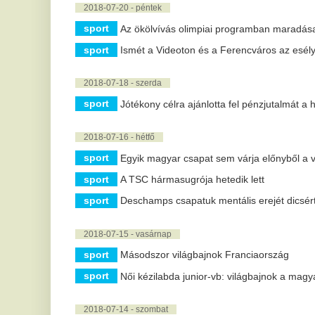
sport
Belgiumé a bronzérem
2018-07-12 - csütörtök
sport
Horvátország extázisban
2018-07-11 - szerda
sport
Horvátország történelmi sikere
sport
Lőw Zsolt lett a PSG labdarúgócsapatának másodedzője
2018-07-10 - kedd
sport
Umtiti fejesével Franciaország a döntőben
2018-07-08 - vasárnap
sport
Az oroszok méltósággal viselték a búcsút
2018-07-07 - szombat
sport
Tizenegyesekkel elődöntőben a horvátok, búcsúztak az o
sport
Huszonnyolc év után elődöntőben az angolok, búcsúztak 
2018-07-06 - péntek