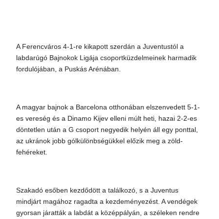
A Ferencváros 4-1-re kikapott szerdán a Juventustól a
labdarúgó Bajnokok Ligája csoportküzdelmeinek harmadik
fordulójában, a Puskás Arénában.
A magyar bajnok a Barcelona otthonában elszenvedett 5-1-
es vereség és a Dinamo Kijev elleni múlt heti, hazai 2-2-es
döntetlen után a G csoport negyedik helyén áll egy ponttal,
az ukránok jobb gólkülönbségükkel előzik meg a zöld-
fehéreket.
Szakadó esőben kezdődött a találkozó, s a Juventus
mindjárt magához ragadta a kezdeményezést. A vendégek
gyorsan járatták a labdát a középpályán, a széleken rendre