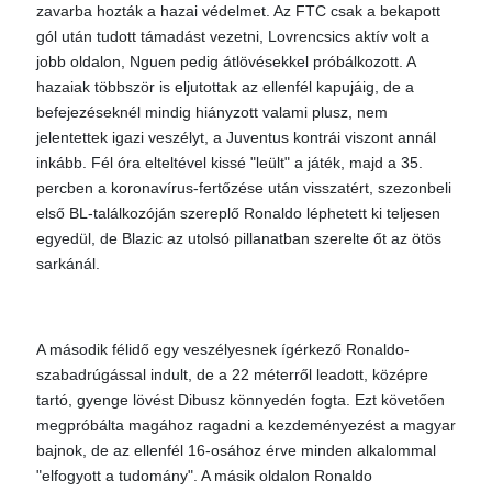
zavarba hozták a hazai védelmet. Az FTC csak a bekapott
gól után tudott támadást vezetni, Lovrencsics aktív volt a
jobb oldalon, Nguen pedig átlövésekkel próbálkozott. A
hazaiak többször is eljutottak az ellenfél kapujáig, de a
befejezéseknél mindig hiányzott valami plusz, nem
jelentettek igazi veszélyt, a Juventus kontrái viszont annál
inkább. Fél óra elteltével kissé "leült" a játék, majd a 35.
percben a koronavírus-fertőzése után visszatért, szezonbeli
első BL-találkozóján szereplő Ronaldo léphetett ki teljesen
egyedül, de Blazic az utolsó pillanatban szerelte őt az ötös
sarkánál.
A második félidő egy veszélyesnek ígérkező Ronaldo-
szabadrúgással indult, de a 22 méterről leadott, középre
tartó, gyenge lövést Dibusz könnyedén fogta. Ezt követően
megpróbálta magához ragadni a kezdeményezést a magyar
bajnok, de az ellenfél 16-osához érve minden alkalommal
"elfogyott a tudomány". A másik oldalon Ronaldo