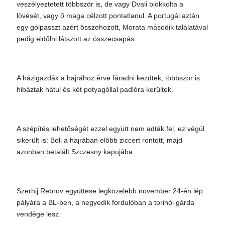
veszélyeztetett többször is, de vagy Dvali blokkolta a
lövését, vagy ő maga célzott pontatlanul. A portugál aztán
egy gólpasszt azért összehozott, Morata második találatával
pedig eldőlni látszott az összecsapás.
A házigazdák a hajrához érve fáradni kezdtek, többször is
hibáztak hátul és két potyagóllal padlóra kerültek.
A szépítés lehetőségét ezzel együtt nem adták fel, ez végül
sikerült is: Boli a hajrában előbb ziccert rontott, majd
azonban betalált Szczesny kapujába.
Szerhij Rebrov együttese legközelebb november 24-én lép
pályára a BL-ben, a negyedik fordulóban a torinói gárda
vendége lesz.