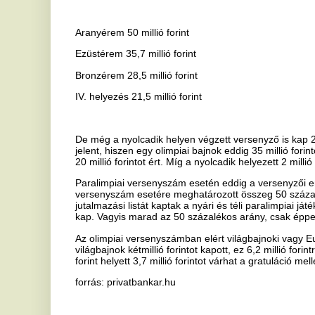
De még a nyolcadik helyen végzett versenyző is kap 2,8 millió forint
jelent, hiszen egy olimpiai bajnok eddig 35 millió forintot kapott, az
20 millió forintot ért. Míg a nyolcadik helyezett 2 millió forintot kapot
Paralimpiai versenyszám esetén eddig a versenyzői eredményesség
versenyszám esetére meghatározott összeg 50 százaléka volt. Ezt i
jutalmazási listát kaptak a nyári és téli paralimpiai játékok legjobbjai. 
kap. Vagyis marad az 50 százalékos arány, csak éppen a régi tábláz
Az olimpiai versenyszámban elért világbajnoki vagy Európa-bajnoki c
világbajnok kétmillió forintot kapott, ez 6,2 millió forintra ugrik, mí
forint helyett 3,7 millió forintot várhat a gratuláció mellé.
forrás: privatbankar.hu
Ha tetszett a cikk Önnek, ossza meg ismerőseivel!