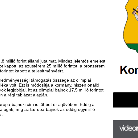
 állami jutalmat. Mindez jelentős emelést
 ezüstérem 25 millió forintot, a bronzérem
t a teljesítményéért.
i támogatás összege az olimpiai
s módosítja a kormány, hiszen önálló
Itt az olimpiai bajnok 17,5 millió forintot
at alapján.
ím is többet ér a jövőben. Eddig a
g az Európa-bajnok az eddig egymillió
F
m
H
P
l
k
k
H
új
ta
az
er
rá
Ho