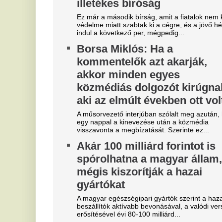
"Hol a csapatunk?" -
D
Szétverték a felvidéki
s
magyarok büszkeségét, óriási
K
a felháborodás
A 
já
dac
K
Mobilja miatt verték agyon
m
járdakövekkel a 27 éves
g
futballistát
m
A sportolót az otthona előtt ütötték eszméletlenre.
Ka
Megveszi az FC Barcelona a
sz
Fa