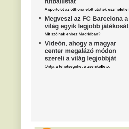
Belső vizsgálat a MÁV-nál,
T
Mészáros Lőrinc bizalmi
M
embere leromboltatja a már
l
majdnem elkészült várókat
h
Bíróság elé kerül az elfajult elszámolási vita, de
Te
közben lebontják a százmilliókból felhúzott
am
épületeket.
A
Magyar Péter szerint
ó
világszerte irigylik és csodálva
e
figyelik most a magyarokat
Zs
Helyzetjelentést adott Magyar Péter.
ót
„Elegem van a NER-es
V
bérhírhamisítókból” –
k
elhatárolódott Németh
m