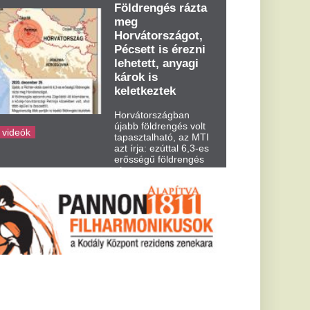
dden kora...
egy amerikai
ét év alatt
lamban élő nő, Krista
 találta magát: az
...