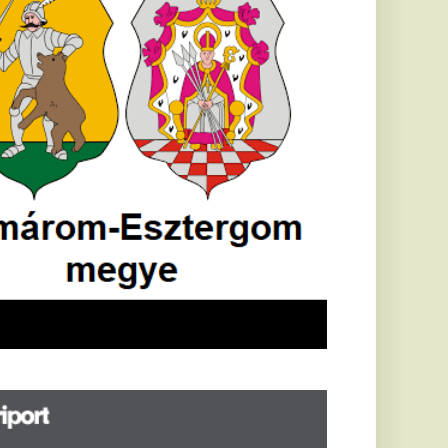
öldrengés rázta
eg
orvátországot,
écsett is érezni
ehetett, anyagi
árok is
eletkeztek
orvátországban
abb földrengés volt
pasztalható, az MTI
t írja: ezúttal 6,3-es
ősségű földrengés
zta meg
rvátországot