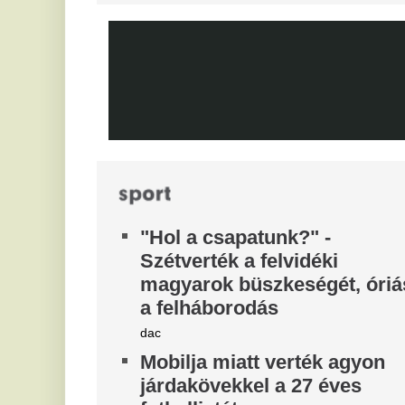
világ egyik legjobb játékosát
kö
tá
Mit szólnak ehhez Madridban?
N
Videón, ahogy a magyar
a
center megalázó módon
l
szereli a világ legjobbját
Az
Ontja a tehetségeket a zsenikeltető.
vi
ne
1
M
l
Re
Ma
Ya