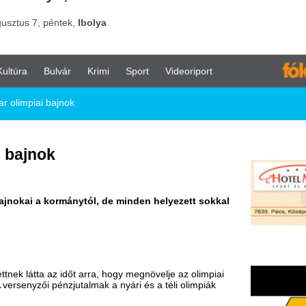
vár
Krimi
Sport
Videoriport
jnok
ormánytól, de minden helyezett sokkal
 időt arra, hogy megnövelje az olimpiai
zjutalmak a nyári és a téli olimpiák