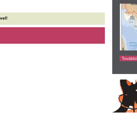
ke
Napi szinten kapok halálos
9 autó csapódott 
enyegetéseket” – állítja
asszony kertjébe k
opeman, de nem mondja le a
Egy, az amerikai Maryland ál
Cantafio veszélyes helyzetben
oncertjét
elmúlt két év során kilenc autó
követőinek és minden bizonnyal az erdélyi