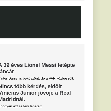
posvár, a Haladás és a
elentette
zolását
 szállt ki a