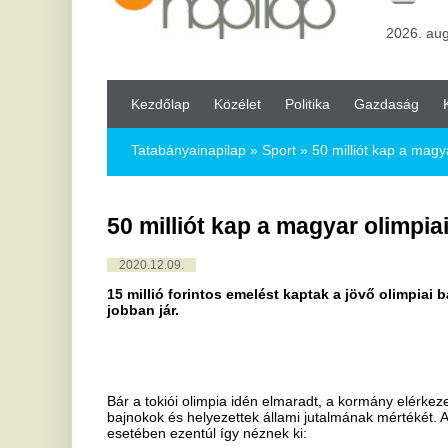
Kezdőlap
Közélet
Politika
Gazdaság
Kultúra
Bul
Tatabányainapilap
»
Sport »
50 milliót kap a magyar olimpiai ba
50 milliót kap a magyar olimpiai bajnok
2020.12.09.
15 millió forintos emelést kaptak a jövő olimpiai bajnokai a k
jobban jár.
Bár a tokiói olimpia idén elmaradt, a kormány elérkezettnek látta az
bajnokok és helyezettek állami jutalmának mértékét. A versenyzői pén
esetében ezentúl így néznek ki:
Aranyérem 50 millió forint
Ezüstérem 35,7 millió forint
Bronzérem 28,5 millió forint
IV. helyezés 21,5 millió forint