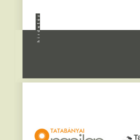
Apróhird
Tatabány
2026. augusztus 7, pén