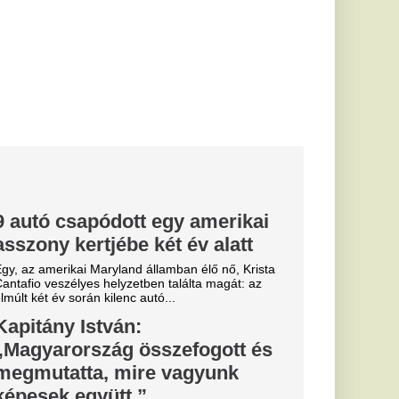
szefogott és
 vagyunk
az önkéntes
sre vonatkozó
ván gazdasági és...
z infláció, 10
yet
melkedése, az infláció
2 százalék volt, ami
.
, de valami
 időjárásban
 lesz, a
akias szél segíthet
át – közölte...