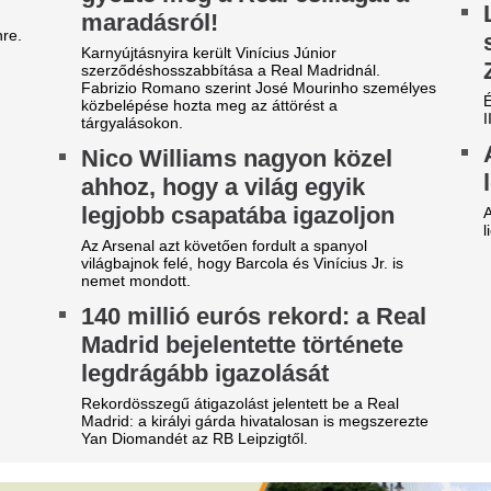
eljesen kiszáradt
Magyar Péter muta
agyarország egyik
előterjesztést, am
eghosszabb folyója: drámai a
Orbánék már 2022
elyzet a Zagyvánál
hogy az energiare
végnapjait éli
ljesen kiszáradt egy szakaszon a Zagyva medre,
i a helyi elővilágra is kritikus hatással van.
Mégsem tettek semmit.
z RTL bombázója szakítása
Tóth Ildikó név sz
ta nem feküdt le senkivel:
felsorolta, kik vez
zért döntött így
a NER-maffiát
igmond Angi Mészáros Bendével való szakítása
Az üzletasszony egy interjúb
a nem volt senkivel, így beszélt erről.
mellett Rogán Antalt, Lázár 
családot is a NER-maffia veze
ízbe dobta a felöltöztetett
Szerinte az elszámoltatásuk 
isbabáját az anya: ami a
társadalom megtisztulásához
erülés után történt, bejárja a
Nem tud segíteni 