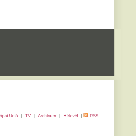
m
|
Hírlevél
|
RSS