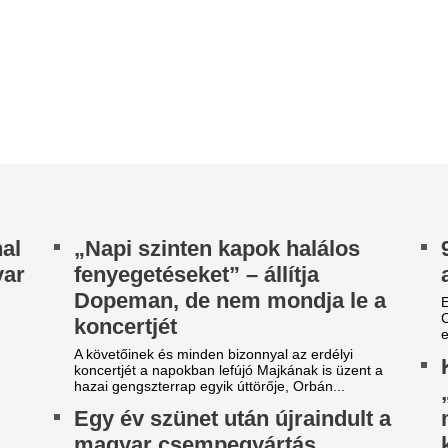
Kapitány István:
ncertjét a napokban lefújó Majkának is üzent a
zai gengszterrap egyik úttörője, Orbán...
„Magyarország ös
gy év szünet után újraindult a
megmutatta, mire
agyar csempegyártás
képesek együtt.”
liusban újraindult a gyártás a Zalakerámia
Magyarországon megszűnik 
ykori tófeji üzemében: a Szatmári
energiafogyasztás-csökkenté
gcsoporthoz tartozó Terra Danubia Kft.
felhívás – amire Kapitány Ist
gszerezte a...
Hatalmasat esett a
ővédelem olcsón: ez az
éve nem láttunk il
blakfólia ragasztó nélkül
Júliusban a fogyasztói árak e
sökkentheti a
éves szinten mindösszesen 1,
közel tízéves mélypont. Egy..
zobahőmérsékletet
Megmarad a hőség
déli vagy nyugati fekvésű szobák nyáron néhány
a alatt elviselhetetlenül felforrósodhatnak. Egy
mégis változik az
yszerű, ragasztó nélkül...
Bár pénteken is nagyon meleg
ontos bejelentést tett Vitézy
megélénkülő, megerősödő ész
elviselhetőbbé tenni a kánikul
ávid: már véleményezhető a
udapest–Belgrád vasút
enetrendje
indult a társadalmi egyeztetés a Budapest–
lgrád vasútvonal új menetrendjéről és a hozzá
pcsolódó Volánbusz-hálózatról....