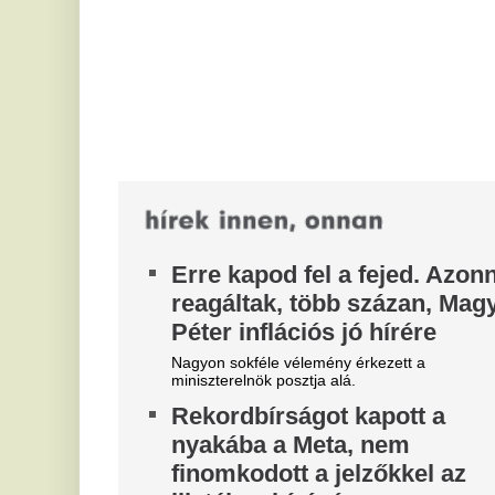
ko
Rekordbírságot kapott a
ha
nyakába a Meta, nem
E
finomkodott a jelzőkkel az
m
illetékes bíróság
Jú
Ez már a második bírság, amit a fiatalok nem kellő
eg
védelme miatt szabtak ki a cégre, és a jövő héten
Cé
indul a következő per, mégpedig...
me
Borsa Miklós: Ha a
H
kommentelők azt akarják,
a
akkor minden egyes
c
közmédiás dolgozót kirúgnak,
s
aki az elmúlt években ott volt?
A 
ór
A műsorvezető interjúban szólalt meg azután, hogy
eg
egy nappal a kinevezése után a közmédia
visszavonta a megbízatását. Szerinte ez...
F
Akár 100 milliárd forintot is
D
spórolhatna a magyar állam,
B
mégis kiszorítják a hazai
m
gyártókat
El
Be
A magyar egészségipari gyártók szerint a hazai
ka
beszállítók aktívabb bevonásával, a valódi verseny
erősítésével évi 80-100 milliárd...