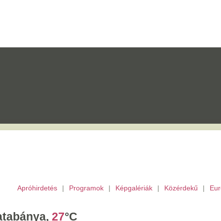
etés
|
Programok
|
Képgalériák
|
Közérdekű
|
Európai Unió
|
TV
|
Archívu
a,
27
°C
tek,
Ibolya