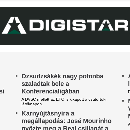
Érintett a ZTE, a Pécs, a Ka
zbelépése hozta meg az áttörést a
III. Ker. TVE is.
rgyalásokon.
A Real Madrid bej
ico Williams nagyon közel
legújabb sztáriga
hhoz, hogy a világ egyik
egjobb csapatába igazoljon
A BL-címvédő PSG a napokban
licitháborúból.
 Arsenal azt követően fordult a spanyol
lágbajnok felé, hogy Barcola és Vinícius Jr. is
met mondott.
40 millió eurós rekord: a Real
adrid bejelentette története
egdrágább igazolását
kordösszegű átigazolást jelentett be a Real
drid: a királyi gárda hivatalosan is megszerezte
n Diomandét az RB Leipzigtől.