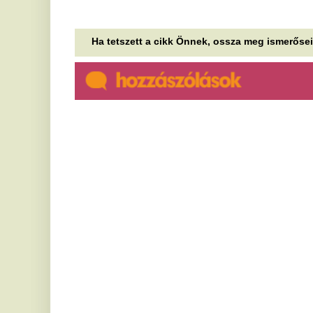
Erre kapod fel a fejed. Azonnal
„
reagáltak, több százan, Magyar
f
Péter inflációs jó hírére
D
k
Nagyon sokféle vélemény érkezett a
miniszterelnök posztja alá.
A 