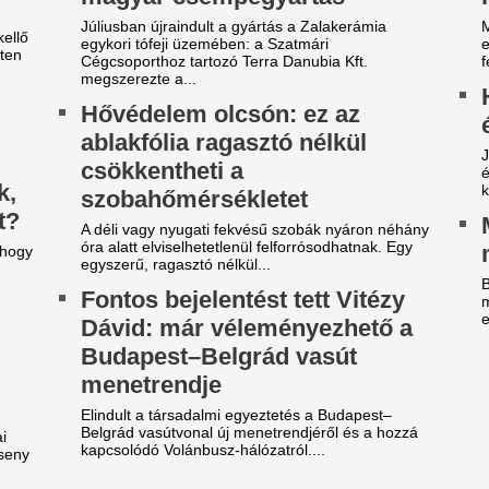
zsudzsákék nagy pofonba
A 39 éves Lionel M
zaladtak bele a
láncát
onferencialigában
Pintér Dániel is beköszönt, d
DVSC mellett az ETO is kikapott a csütörtöki
Nincs több kérdés,
téknapon.
Vinícius Junior jö
arnyújtásnyira a
Madridnál.
egállapodás: José Mourinho
Ahogyan azt sejteni lehetett..
yőzte meg a Real csillagát a
Lecsapott az MLSZ
aradásról!
sora az NB I-ben -
rnyújtásnyira került Vinícius Júnior
Zete sem maradt 
erződéshosszabbítása a Real Madridnál.
brizio Romano szerint José Mourinho személyes