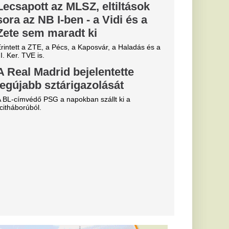
tott egy
iből kiderül:
-ben tudták,
ndszer a
erint
etik szerinte
an Orbán Viktor
Jánost és a Matolcsy
tői közé sorolta.
elengedhetetlen a
a Fidesz a