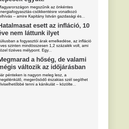
essi letépte
e a VAR közbeszólt.
 eldőlt
vője a Real
.
, eltiltások
 a Vidi és a
ki