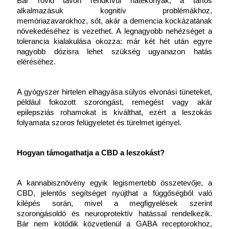
Bár rövid távon rendkívül hatékonyak, a tartós 
alkalmazásuk kognitív problémákhoz, 
memóriazavarokhoz, sőt, akár a demencia kockázatának 
növekedéséhez is vezethet. A legnagyobb nehézséget a 
tolerancia kialakulása okozza: már két hét után egyre 
nagyobb dózisra lehet szükség ugyanazon hatás 
eléréséhez.
A gyógyszer hirtelen elhagyása súlyos elvonási tüneteket, 
például fokozott szorongást, remegést vagy akár 
epilepsziás rohamokat is kiválthat, ezért a leszokás 
folyamata szoros felügyeletet és türelmet igényel.
Hogyan támogathatja a CBD a leszokást?
A kannabisznövény egyik legismertebb összetevője, a 
CBD, jelentős segítséget nyújthat a függőségből való 
kilépés során, mivel a megfigyelések szerint 
szorongásoldó és neuroprotektív hatással rendelkezik. 
Bár nem kötődik közvetlenül a GABA receptorokhoz, 