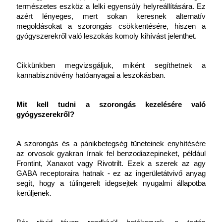
természetes eszköz a lelki egyensúly helyreállítására. Ez 
azért lényeges, mert sokan keresnek alternatív 
megoldásokat a szorongás csökkentésére, hiszen a 
gyógyszerekről való leszokás komoly kihívást jelenthet.
Cikkünkben megvizsgáljuk, miként segíthetnek a 
kannabisznövény hatóanyagai a leszokásban.
Mit kell tudni a szorongás kezelésére való 
gyógyszerekről?
A szorongás és a pánikbetegség tüneteinek enyhítésére 
az orvosok gyakran írnak fel benzodiazepineket, például 
Frontint, Xanaxot vagy Rivotrilt. Ezek a szerek az agy 
GABA receptoraira hatnak - ez az ingerületátvivő anyag 
segít, hogy a túlingerelt idegsejtek nyugalmi állapotba 
kerüljenek.