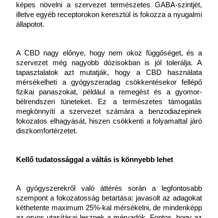
képes növelni a szervezet természetes GABA-szintjét, 
illetve egyéb receptorokon keresztül is fokozza a nyugalmi 
állapotot.
A CBD nagy előnye, hogy nem okoz függőséget, és a 
szervezet még nagyobb dózisokban is jól tolerálja. A 
tapasztalatok azt mutatják, hogy a CBD használata 
mérsékelheti a gyógyszeradag csökkentésekor fellépő 
fizikai panaszokat, például a remegést és a gyomor-
bélrendszeri tüneteket. Ez a természetes támogatás 
megkönnyíti a szervezet számára a benzodiazepinek 
fokozatos elhagyását, hiszen csökkenti a folyamattal járó 
diszkomfortérzetet.
Kellő tudatossággal a váltás is könnyebb lehet
A gyógyszerekről való áttérés során a legfontosabb 
szempont a fokozatosság betartása: javasolt az adagokat 
kéthetente maximum 25%-kal mérsékelni, de mindenképp 
az orvos utasításai lesznek a mérvadók. Fontos, hogy az 