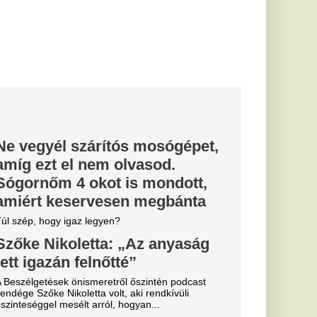
zsit?
menthető még
 nincs
p?
 életbe ez az
r ma is
ykereskedelmi árak.
 csökkennek a
árak: a 95-ös