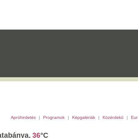
etés
|
Programok
|
Képgalériák
|
Közérdekű
|
Európai Unió
|
TV
|
Archívu
a,
36
°C
törtök,
Berta,