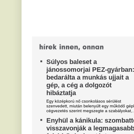
fokú hőségriasztást
ba
Az országos tisztifőorvos szombaton 0 órától
M
másodfokúra mérsékli a hőségriasztást az ország
egész területén. A figyelmeztetés...
d
Nem véletlen, hogy nem illik
Me
pi
rád a csillagjegyed leírása: a
zá
dekanátus elárulja, miért
E
A nyugati asztrológia egyik legrégebbi, mégis
b
leginkább elfeledett rétege a dekanátus, ami
pontosan megmagyarázza, miért lehet két...
a
A meg nem fizetett idei
Jó
a 
agrárkamarai tagdíjat átvállalja
mi
a költségvetés
Az átmeneti kamarai biztos jogkörét pedig
megnövelték a jövő heti szavazás előtt.