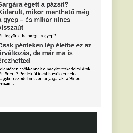
 várják a
yását
ius
bb tárgyal a
öldi körkép
ebb szerdai hírek a
emzetközi átigazolási
essi letépte
e a VAR közbeszólt.
arc még
efutva" -
rnik Zabrze elleni
Fradi
enfelet", nagy