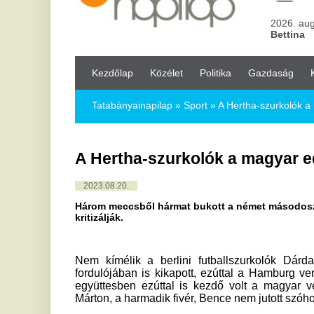
Kezdőlap
Közélet
Politika
Gazdaság
Kultúra
Bul
Tatabányainapilap
»
Sport »
A Hertha-szurkolók a magyar edzőt 
A Hertha-szurkolók a magyar edzőt bírá
2023.08.20.
Három meccsből hármat bukott a német másodosztályban a berli
kritizálják.
Nem kímélik a berlini futballszurkolók Dárdai Pált: csa
fordulójában is kikapott, ezúttal a Hamburg vendégeként sz
együttesben ezúttal is kezdő volt a magyar vezetőedző ké
Márton, a harmadik fivér, Bence nem jutott szóhoz.
A három forduló alatt nemhogy pontot, de még gólt sem
elköszönő együttes, lassan nem a visszajutás lesz a
Bundesliga II-ben. A Hertha szimpatizánsai Dárdait kritizálták
nincs még egy lánya, mert ő is játszhatna. Egy másik pedig 
pont és nulla gól, csak egyetlen kiút van, igazolni kell még eg
– Rossz volt a támadójátékunk, többet vártam – értékelt bos
megérdemelték a vereséget. – Az első félidőben a saját ves