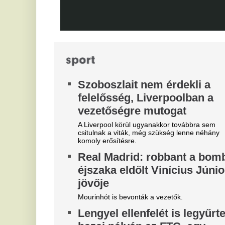
Biztosan lesznek személyi változások.
He
ar
Magyar Péter felmentette Nagy
B