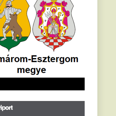
öldrengés rázta
eg
orvátországot,
écsett is érezni
ehetett, anyagi
árok is
eletkeztek
orvátországban
abb földrengés volt
pasztalható, az MTI
t írja: ezúttal 6,3-es
ősségű földrengés
zta meg
rvátországot