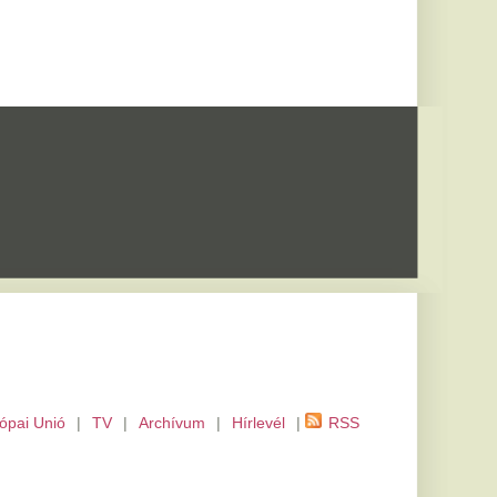
m
|
Hírlevél
|
RSS