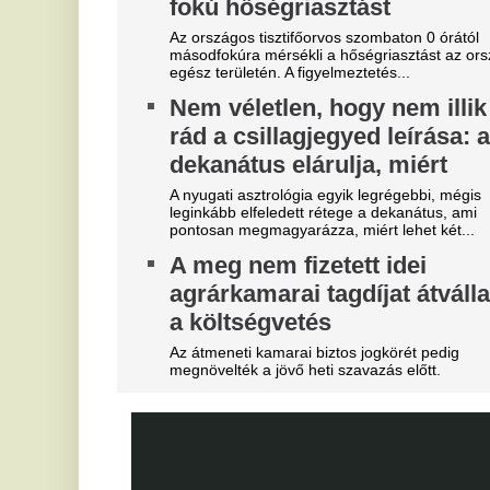
Szoboszlait nem érdekli a
M
felelősség, Liverpoolban a
j
vezetőségre mutogat
f
A Liverpool körül ugyanakkor továbbra sem
A 
csitulnak a viták, még szükség lenne néhány
E
komoly erősítésre.
F
Real Madrid: robbant a bomba,
a
éjszaka eldőlt Vinícius Júnior
jövője
Er
B
Mourinhót is bevonták a vezetők.
b
Lengyel ellenfelét is legyűrte
T
hazai pályán az FTC, egy
lépésre a zöld-fehérek az
Bo
Do
európai főtáblától
Mo
Egy villanás döntött.
E
Teljes átvilágítás indult az
v
egyik magyar
M
sportszövetségnél
l