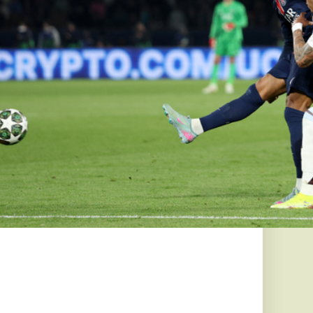
s mosógépet,
lvasod.
is mondott,
n megbánta
„Az anyaság
é”
 őszintén podcast
 aki rendkívüli
ogyan...