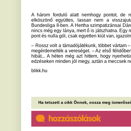
hibát... A héten még azt hittem, hogy nyerhetünk Hamburg
edzéseken minden jól megy, aztán a meccsek nem sikerülnek,
blikk.hu
Ha tetszett a cikk Önnek, ossza meg ismerőseivel!