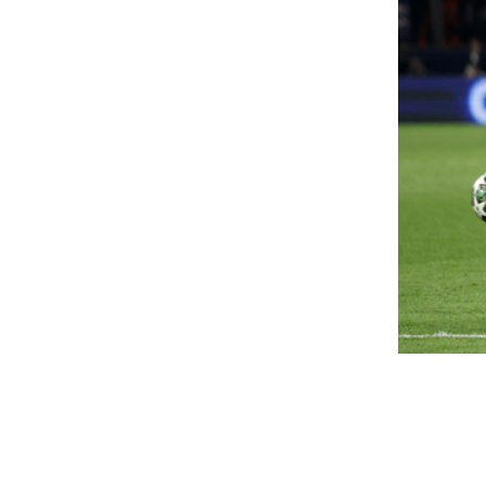
aksi energiakrízis ütötte ki az
Ne vegyél szárító
part: kemény hónapok várnak
amíg ezt el nem o
 gazdaságra
Sógornőm 4 okot 
amiért keservese
pen kezdett magára találni a három éve
rgődő magyar ipar, amikor a paksi energiakrízis
Túl szép, hogy igaz legyen?
mét keresztülhúzta a számításokat. Bár...
Szőke Nikoletta: 
orró olaj égette meg Balázs
tett igazán felnőtt
lári lábát, balesete után újra
zínpadra áll a Szigeten
A Beszélgetések önismeretről
vendége Szőke Nikoletta volt,
űk családi és baráti körben ünnepli 74.
őszinteséggel mesélt arról, h
ületésnapját Balázs Klári, aki nemrég egy otthoni