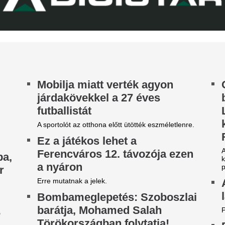
pofon a lengyel fo
tek óta próbálkoznak a Manchester City
Górnik-edző maga
anylabdásának a megszerzésével.
A Ferencváros szerda este 1-
Górnik Zabrzét az Európa Lig
harmadik körének első mérk
Szokásunkhoz híven megnéztü
találkozót az ellenfélnél. Lap
első vizsgálat a MÁV-nál,
Zivatarok mossák 