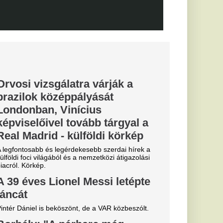
cinak, de a
biztos
0-ra legyőzte a
a-selejtezők
őzésén.
k, hogyan látták a
szemle és r
el a