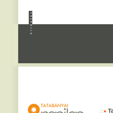
Apróhird
Tatabány
2026. augusztus 6, csü
Bettina