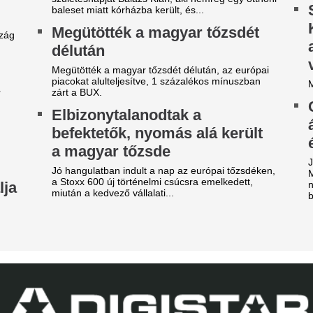
obilja miatt verték agyon
Orvosi vizsgálatra
árdakövekkel a 27 éves
brazilok középpál
utballistát
Londonban, Viníc
képviselőivel tová
sportolót az otthona előtt ütötték eszméletlenre.
Real Madrid - külf
z a játékos lehet a
A legfontosabb és legérdekes
erencváros 12. távozója ezen
külföldi foci világából és a n
 nyáron
piacról. Körkép.
re mutatnak a jelek.
A 39 éves Lionel M
láncát
ombameglepetés: Szoboszlai
arátja, Mohamed Salah
Pintér Dániel is beköszönt, d
örökországban folytatja!
Borbély: "A párh
mbameglepetés a futballvilágban: Szoboszlai
egyáltalán nincs l
minik korábbi liverpooli csapattársa és barátja,
edzői értékelés
hamed Salah Törökországba igazol.
Borbély Balázs értékelte a Gó
gy másik spanyol
látottakat.
ilágbajnokot vesz meg a Real
EL-lapszemle: "A 
adrid, ha nem sikerül
hipnotizálta az ell
eigazolni Rodrit