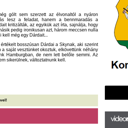
ban, de nem lett belőle semmi. Az
 változtatnunk kell.
F
m
H
P
l
k
k
H
új
ta
az
er
rá
Ho