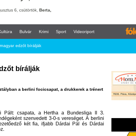
vár
Krimi
Sport
Videoriport
bírálják
lják
ni focicsapat, a drukkerek a trénert
pata, a Hertha a Bundesliga II 3.
envedett 3-0-s vereséget. A berlini
t fia, ifjabb Dárdai Pál és Dárdai
 szerzett az élvonaltól a nyáron
 feladat, hanem a bennmaradás a
, az egyikük azt írta, sajnálja, hogy
ironikusan azt, három meccsen nulla
y Dárdait...
szúsan Dárdai a Skynak, aki szerint
ztünket okoztuk, elkövettünk néhány