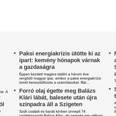
Sárgára égett a pá
leset miatt kórházba került, és...
Kiderült, mikor 
egütötték a magyar tőzsdét
a gyep – és mikor
élután
visszaút
gütötték a magyar tőzsdét délután, az európai
acokat alulteljesítve, 1 százalékos mínuszban
Mit tegyünk, ha sárgul a gye
rt a BUX.
Csak pénteken lép
lbizonytalanodtak a
árváltozás, de má
efektetők, nyomás alá került
érezhetted
 magyar tőzsde
Jelentősen csökkennek a nag
 hangulatban indult a nap az európai tőzsdéken,
Mi történt? Péntektől tovább
Stoxx 600 új történelmi csúcsra emelkedett,
nagykereskedelmi üzemanyag
után a kedvező vállalati...
benzin...