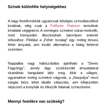
Színek különféle helyiségekhez
A nagy festékmárkák ugyancsak bőséges színválasztékot 
kínálnak, elég csak a 
Polifarbe Platinum
 termékek 
kínálatát végignézni. A semleges színeket sokan kedvelik, 
mert könnyedén illeszkednek bármilyen enteriőr 
stílusához. Például a „Fehér Iszalag” egy meleg tónusú 
fehér árnyalat, ami kiváló alternatíva a hideg fehérrel 
szemben.
Nappaliba vagy hálószobába ajánlható a "Deres 
Fagyöngy", amely lágy szürkészöld árnyalatával 
skandináv hangulatot idéz meg. Akik a világos, 
ugyanakkor meleg színekre vágynak, a „Naspolya” nevű 
sárgás bézs lehet ideális választás, ami kifejezetten 
népszerű a konyhák és étkezők falainak színezésére.
Mennyi festékre van szükség?