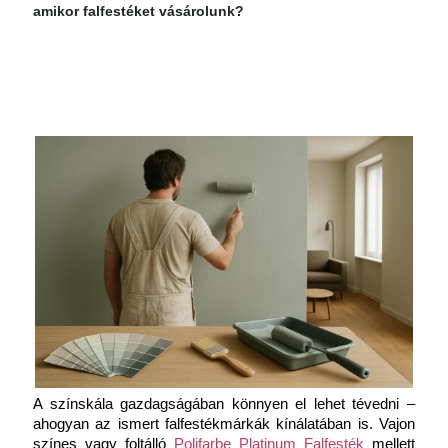
amikor falfestéket vásárolunk?
A színskála gazdagságában könnyen el lehet tévedni – 
ahogyan az ismert falfestékmárkák kínálatában is. Vajon 
színes vagy foltálló 
Polifarbe Platinum Falfesték
 mellett 