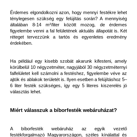
Érdemes elgondolkozni azon, hogy mennyi festékre lehet 
ténylegesen szükség egy felújítás során? A mennyiség 
általában 8-14 m²/liter között mozog, de érdemes 
figyelembe venni a fal felületének aktuális állapotát is. Két 
réteget tervezzünk a tartós és egyenletes eredmény 
érdekében.
Ha például egy kisebb szobát akarunk kifesteni, amely 
körülbelül 10 négyzetméter, nagyjából 30 négyzetméternyi 
falfelületet kell számolni a festéshez, figyelembe véve az 
ajtók és ablakok területét is. Ilyen esetben a felújításhoz 5–
6 liter festék szükséges, így egy 5 literes kiszerelés jó 
választás lehet.
Miért válasszuk a bíborfesték webáruházat?
A bíborfesték webáruház az egyik vezető 
festékforgalmazó Magyarországon, széles kínálattal és 