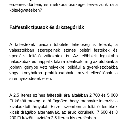
érdemes dönteni, és mekkora összeget tervezzünk rá a 
költségvetésben?
Falfesték típusok és árkategóriák
A falfestékek piacán többféle lehetőség is létezik, a 
választékban szerepelnek színes beltéri festékek és 
speciális foltálló változatok is. Az előbbiek leginkább 
hálószobák és nappalik falaira ideálisak, míg az utóbbiak a 
jobban igénybe vett helyekre, például a gyerekszobákba 
vagy konyhákba praktikusabbak, mivel ellenállóbak a 
szennyeződések ellen.
A 2,5 literes színes falfesték ára általában 2 700 és 5 000 
Ft között mozog, attól függően, hogy mennyire intenzív a 
kiválasztott árnyalat. Ezzel szemben a foltálló festékek 
kicsit drágább alternatívák, az áruk körülbelül 7 600 és 8 
200 Ft közötti, szintén 2,5 literes kiszerelésben.