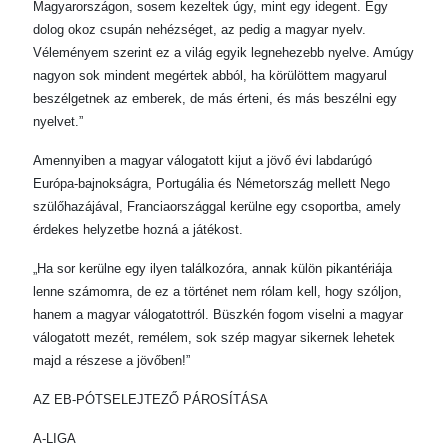
Magyarországon, sosem kezeltek úgy, mint egy idegent. Egy
dolog okoz csupán nehézséget, az pedig a magyar nyelv.
Véleményem szerint ez a világ egyik legnehezebb nyelve. Amúgy
nagyon sok mindent megértek abból, ha körülöttem magyarul
beszélgetnek az emberek, de más érteni, és más beszélni egy
nyelvet.”
Amennyiben a magyar válogatott kijut a jövő évi labdarúgó
Európa-bajnokságra, Portugália és Németország mellett Nego
szülőhazájával, Franciaországgal kerülne egy csoportba, amely
érdekes helyzetbe hozná a játékost.
„Ha sor kerülne egy ilyen találkozóra, annak külön pikantériája
lenne számomra, de ez a történet nem rólam kell, hogy szóljon,
hanem a magyar válogatottról. Büszkén fogom viselni a magyar
válogatott mezét, remélem, sok szép magyar sikernek lehetek
majd a részese a jövőben!”
AZ EB-PÓTSELEJTEZŐ PÁROSÍTÁSA
A-LIGA