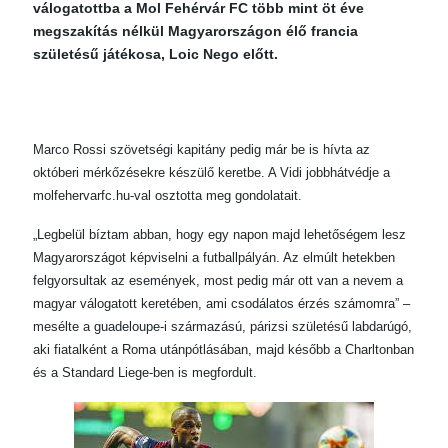
válogatottba a Mol Fehérvár FC több mint öt éve
megszakítás nélkül Magyarországon élő francia
születésű játékosa, Loic Nego előtt.
Marco Rossi szövetségi kapitány pedig már be is hívta az
októberi mérkőzésekre készülő keretbe. A Vidi jobbhátvédje a
molfehervarfc.hu-val osztotta meg gondolatait.
„Legbelül bíztam abban, hogy egy napon majd lehetőségem lesz
Magyarországot képviselni a futballpályán. Az elmúlt hetekben
felgyorsultak az események, most pedig már ott van a nevem a
magyar válogatott keretében, ami csodálatos érzés számomra” –
mesélte a guadeloupe-i származású, párizsi születésű labdarúgó,
aki fiatalként a Roma utánpótlásában, majd később a Charltonban
és a Standard Liege-ben is megfordult.