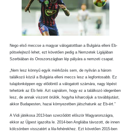
Nego első meccse a magyar válogatottban a Bulgária elleni Eb-
pótselejtező lehet, ezt követően pedig a Nemzetek Ligájában
Szerbiában és Oroszországban lép pályára a nemzeti csapat.
„Nem lesz könnyű egyik mérkőzés sem, de nyilván a három
találkozó közül a Bulgária elleni meccs lesz a legfontosabb. Ez
tulajdonképpen egy elődöntő a válogatott számára, nagy lépést
tehetünk az Eb felé. Azt sajnálom, hogy ez a találkozó idegenben
lesz, de annak viszont örülök, hogyha kiharcoljuk a továbbjutást,
akkor Budapesten, hazai környezetben játszhatunk az Eb-ért.”
A Vidi játékosa 2013-ban szerződött először Magyarországra,
ekkor az Újpest igazolta le. 2014-ben Angliába távozott, de innen
kölcsönben visszatért a lila-fehérekhez. Ezt követően 2015-ben