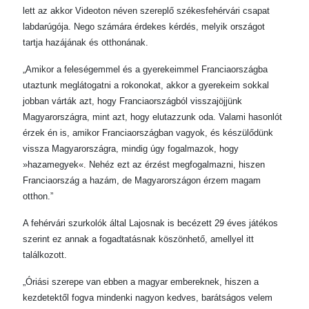
lett az akkor Videoton néven szereplő székesfehérvári csapat
labdarúgója. Nego számára érdekes kérdés, melyik országot
tartja hazájának és otthonának.
„Amikor a feleségemmel és a gyerekeimmel Franciaországba
utaztunk meglátogatni a rokonokat, akkor a gyerekeim sokkal
jobban várták azt, hogy Franciaországból visszajöjjünk
Magyarországra, mint azt, hogy elutazzunk oda. Valami hasonlót
érzek én is, amikor Franciaországban vagyok, és készülődünk
vissza Magyarországra, mindig úgy fogalmazok, hogy
»hazamegyek«. Nehéz ezt az érzést megfogalmazni, hiszen
Franciaország a hazám, de Magyarországon érzem magam
otthon.”
A fehérvári szurkolók által Lajosnak is becézett 29 éves játékos
szerint ez annak a fogadtatásnak köszönhető, amellyel itt
találkozott.
„Óriási szerepe van ebben a magyar embereknek, hiszen a
kezdetektől fogva mindenki nagyon kedves, barátságos velem