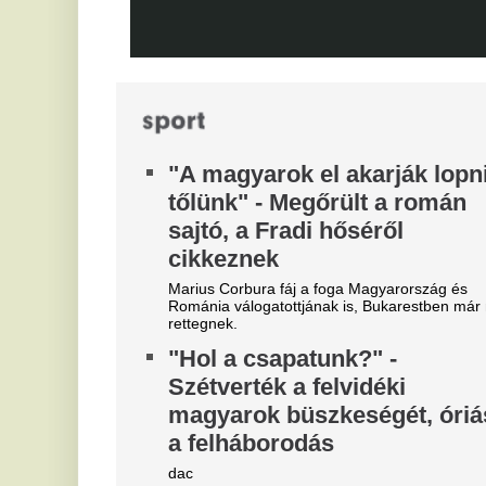
j
szaladtak bele a
Konferencialigában
Eg
A DVSC mellett az ETO is kikapott a csütörtöki
játéknapon.
„Nagy kamu az egész” - Majkát
M
nem is fenyegették meg,
t