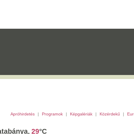
etés
|
Programok
|
Képgalériák
|
Közérdekű
|
Európai Unió
|
TV
|
Archívu
a,
29
°C
tek,
Ibolya