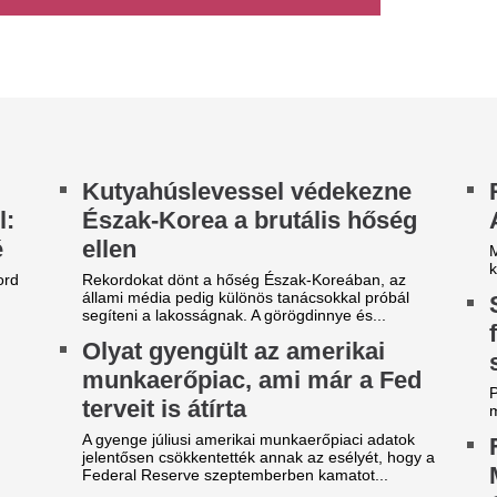
Gyula rendezvény
nként elhagyta Grúziát a
kötött szerződésé
orábban tüntetésen
sszevert, majd őrizetbe vett
A kormány szerint nem tartha
agyar újságíró
Ritka látvány a D
vízszintcsökkenés
Magyar Hangnak tudósító Mézes László Róbert
m várta meg, hogy kiutasítsák.
előkerültek a Fer
Én csak megitattam egy
híd romjai
ólyát” – Billog Lacin
Egészen rendkívüli, ami a Dun
eresztül fontos üzenetet
második világháborúban felro
maradványait máskor a víz mé
üldött a tiszakécskei
ólyasuttogó
em értek hozzá, de nagyon szeretem az
latokat” – válaszolta a kérdésre, hogy honnan
dta, hogyan kell megitatni egy gólyát.