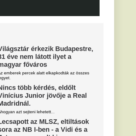
" -
déki