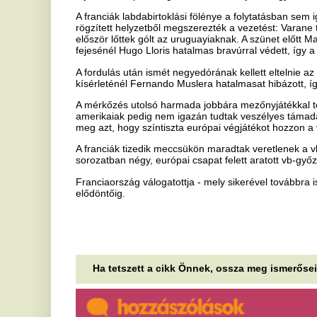
Ha tetszett a cikk Önnek, ossza meg ismerőseivel!
Felmossák a padlót a
K
válogatott focista feleségével:
É
„Eszetlen” posztot tett közzé
e
Hatalmas felháborodást váltott ki Megan Pickford
Re
tiszteletlen TikTok-videója. Az angol válogatott
ál
kapus felesége Diana hercegnő...
se
Hat emberrel végzett a 14
O
éves, mielőtt megölte magát
m
t
Egy 14 éves diák tüzet nyitott egy thaiföldi
iskolában: hat ember meghalt, majd a támadó
A 
öngyilkos lett. A Hat emberrel végzett a 14...
je
Fe
Fontos elemek, amik