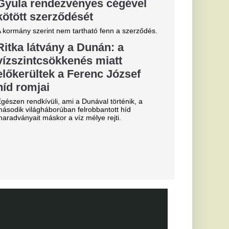
k Budapestre,
lyet a
apkodták az összes
 eldőlt
vője a Real
.
, eltiltások
 a Vidi és a
ki
posvár, a Haladás és a
ű sportág
 közmédiáról