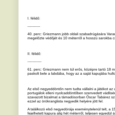
61. perc: Griezmann nem túl erős, középre tartó 18 méteres lövése
paskolt bele a labdába, hogy az a saját kapujába hullott (2-0).
Az első negyeddöntőn nem tudta vállalni a játékot az uruguayiak eg
portugálok elleni nyolcaddöntőben szenvedett vádlisérülést. Helyén 
szavazott bizalmat a támadósorban Óscar Tabárez szövetségi kapitá
ezzel az örökranglista negyedik helyére jött fel.
A találkozó első negyedórája eseménytelenül telt, a 15. percben a
fejelhetett kapura alig hét méterről, teljesen egyedül állva, ám csú
A franciák labdabirtoklási fölénye a folytatásban sem igazán szült h
rögzített helyzetből megszerezték a vezetést: Varane találata azt je
először lőttek gólt az uruguayiaknak. A szünet előtt Martin Cáceres
fejesénél Hugo Lloris hatalmas bravúrral védett, így a franciák előn
A fordulás után ismét negyedórának kellett eltelnie az első komolya
kísérleténél Fernando Muslera hatalmasat hibázott, így kétgólosra nő
A mérkőzés utolsó harmada jobbára mezőnyjátékkal telt: az Eb-dönt
amerikaiak pedig nem igazán tudtak veszélyes támadást vezetni, íg
meg azt, hogy színtiszta európai végjátékot hozzon a világbajnoksá
A franciák tizedik meccsükön maradtak veretlenek a vb-n dél-ameri
sorozatban négy, európai csapat felett aratott vb-győzelem után kapo
Franciaország válogatottja - mely sikerével továbbra is veretlen a to
elődöntőig.