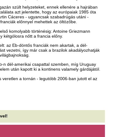
utyahúslevessel védekezne
Rejtélyes jelet tal
szak-Korea a brutális hőség
AI, ez életeket me
llen
Minden eddiginél pontosabb e
készíteni, mint a többi modell
kordokat dönt a hőség Észak-Koreában, az
lami média pedig különös tanácsokkal próbál
Stabilnak tűnik, 
gíteni a lakosságnak. A görögdinnye és...
figyelmeztető jel 
lyat gyengült az amerikai
számaiban
unkaerőpiac, ami már a Fed
Pörög az 5G, nő a bevétel, m
erveit is átírta
mínusz.
gyenge júliusi amerikai munkaerőpiaci adatok
Felmondta a
lentősen csökkentették annak az esélyét, hogy a
Miniszterelnökség
deral Reserve szeptemberben kamatot...