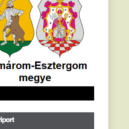
öldrengés rázta
eg
orvátországot,
écsett is érezni
ehetett, anyagi
árok is
eletkeztek
orvátországban
abb földrengés volt
pasztalható, az MTI
t írja: ezúttal 6,3-es
ősségű földrengés
zta meg
rvátországot