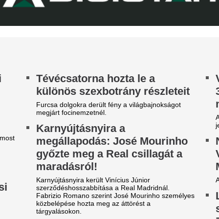
átékost adnának el a nyáron
yre kisebb a keret.
egjelent a Kaszás egy kórház
"Hol a csapatunk?
etején, felkavaró fotó készült a
Szétverték a felvi