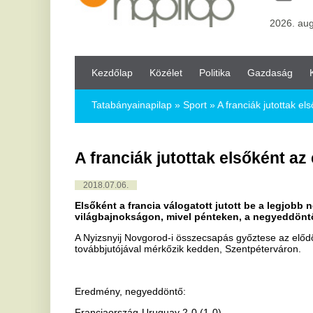
Kezdőlap
Közélet
Politika
Gazdaság
Kultúra
Bul
Tatabányainapilap
»
Sport »
A franciák jutottak elsőként az előd
A franciák jutottak elsőként az elődönt
2018.07.06.
Elsőként a francia válogatott jutott be a legjobb négy közé az
világbajnokságon, mivel pénteken, a negyeddöntőben 2-0-ra l
A Nyizsnyij Novgorod-i összecsapás győztese az elődöntőben az est
továbbjutójával mérkőzik kedden, Szentpéterváron.
Eredmény, negyeddöntő:
Franciaország-Uruguay 2-0 (1-0)
-------------------------------
Nyizsnyij Novgorod, 43 319 néző, v.: Néstor Pitana (argentin)
gólszerzők: Varane (40.), Griezmann (61.)
sárga lap: Hernandez (33.), Mbappé (69.), illetve Betancur (39.), Ro