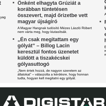
évécsatorna hozta le a
Világsztár érkezi
ülönös szexbotrány részleteit
31 éve nem látott i
magyar főváros
rcsa dolgokra derült fény a világbajnokságot
gjárt focinemzetnél.
Az emberek percek alatt elk
jegyet.
arnyújtásnyira a
egállapodás: José Mourinho
Nincs több kérdés,
yőzte meg a Real csillagát a
Vinícius Junior jö
aradásról!
Madridnál.
rnyújtásnyira került Vinícius Júnior
Ahogyan azt sejteni lehetett..
erződéshosszabbítása a Real Madridnál.
Lecsapott az MLSZ
brizio Romano szerint José Mourinho személyes
zbelépése hozta meg az áttörést a
sora az NB I-ben -
rgyalásokon.
Zete sem maradt 
ico Williams nagyon közel
Érintett a ZTE, a Pécs, a Ka
hhoz, hogy a világ egyik
III. Ker. TVE is.
egjobb csapatába igazoljon
Az egyik népszer
 Arsenal azt követően fordult a spanyol
teljesen eltűnik a
lágbajnok felé, hogy Barcola és Vinícius Jr. is
met mondott.
Véget ért egy korszak.
árgyal a Ferencváros, újabb