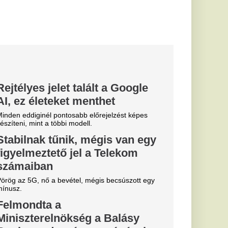
es cégével
t
tó fenn a szerződés.
unán: a
 miatt
enc József
ával történik, a
bbantott híd
lye rejti.