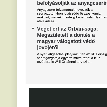
"A magyarok el akarják lopni
T
tőlünk" - Megőrült a román
k
sajtó, a Fradi hőséről
Fu
me
cikkeznek
K
Marius Corbura fáj a foga Magyarország és
Románia válogatottjának is, Bukarestben már most
m
rettegnek.
g
"Hol a csapatunk?" -
m
Szétverték a felvidéki
Ka
magyarok büszkeségét, óriási
sz
Fa
a felháborodás
kö
tá
dac
N
Azonnal örömünnep tört ki
a
Liverpoolban, változik a
l
Bajnokok Ligája szabályzata
Az
Olyan szabályról van szó, amely korábban ár
vi
durván sújtotta Szoboszlai Dominik csapatát a
ne
Bajnokok Ligájában.
T
Dzsudzsákék nagy pofonba