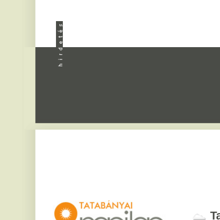
Apróhird
Tatabány
2026. augusztus 7, pén