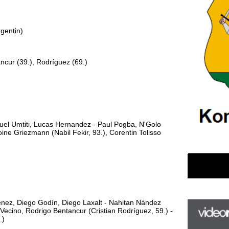
cas Hernandez - Paul Pogba, N'Golo
Nabil Fekir, 93.), Corentin Tolisso
dín, Diego Laxalt - Nahitan Nández
go Bentancur (Cristian Rodríguez, 59.) -
F
m
H
P
l
k
k
y lendülettel a kapu előterében,
).
H
új
ta
az
er
rá
Ho