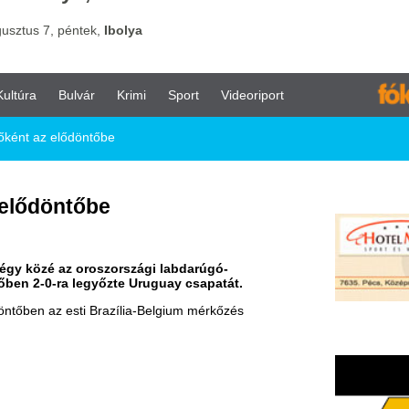
vár
Krimi
Sport
Videoriport
öntőbe
őbe
 oroszországi labdarúgó-
egyőzte Uruguay csapatát.
i Brazília-Belgium mérkőzés
dríguez (69.)