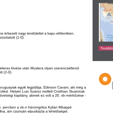
 után Muslera olyan szerencsétlenül
ke
yik legjobbja, Edinson Cavani, aki még a
Luis Suárez mellett Cristhian Stuaninak
ny, akinek ez volt a 20. vb-mérkőzése -
 vb-n háromgólos Kylian Mbappé
nyán elpuskázta a lehetőséget.
elyzeteket, ennek ellenére a hajrában
lentette, hogy az európaiak 1985 óta
 - ugyancsak szabadrúgás utáni -
nyel mehettek az öltözőbe.
bb történésig: Antoine Griezmann
tt a francia előny.
ős franciák nem akartak, a dél-
y már csak a brazilok akadályozhatják
g.
kai csapattal szemben, míg Uruguay
tt ki a kontinens valamely gárdájától.
rnán - legutóbb 2006-ban jutott el az