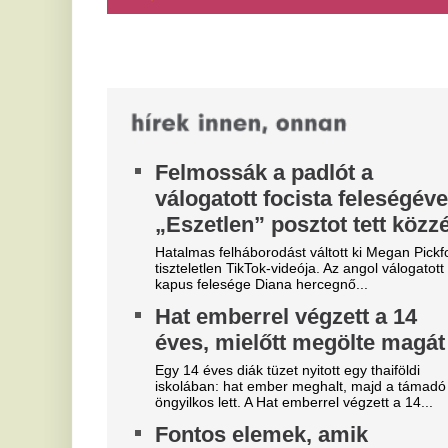
befolyásolják az anyagcserét
Ö
k
Anyagcsere-folyamatnak nevezzük a
szervezetünkben lejátszódó összes kémiai
ö
reakciót, melyek mindegyikében valamilyen anyag
m
átalakulása...
Véget ért az Orbán-saga:
A 
ne
Megszületett a döntés a
„
magyar válogatott védő
g
jövőjéről
k
A nyári átigazolási pletykák után az RB Leipzig
k
sportigazgatója egyértelművé tette: a klub
továbbra is Willi Orbánnal tervezi a...
g
„N
ál
tu