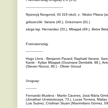
Franciaország:
--------------
Hugo Lloris - Benjamin Pavard, Raphaël Varane, Samuel Umtiti, Lu
Kante - Kylian Mbappé (Ousmane Dembélé, 88.), Antoine Griezmann (
(Steven Nzonzi, 80.) - Olivier Giroud
Uruguay:
---------
Fernando Muslera - Martin Cáceres, Josá Mária Giménez, Diego Go
(Jonathan Urretaviscaya, 73.), Lucas Torreira, Matias Vecino, Rodri
Luis Suárez, Cristhian Stuani (Maximiliano Gómez, 59.)
I. félidő:
----------
40. perc: Griezmann jobb oldali szabadrúgására Varane érkezett nag
megelőzte védőjét és 10 méterről a hosszú sarokba csúsztatott (1-0
II. félidő:
-----------