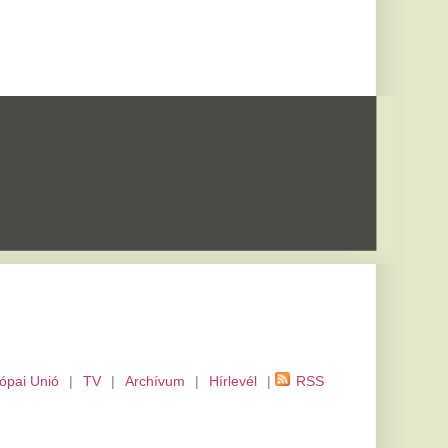
m
|
Hírlevél
|
RSS