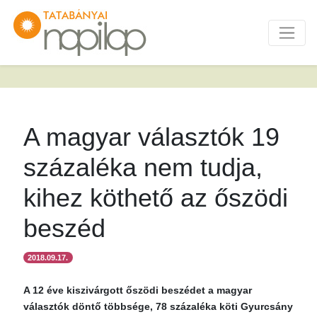
A magyar választók 19
százaléka nem tudja,
kihez köthető az őszödi
beszéd
2018.09.17.
A 12 éve kiszivárgott őszödi beszédet a magyar
választók döntő többsége, 78 százaléka köti Gyurcsány