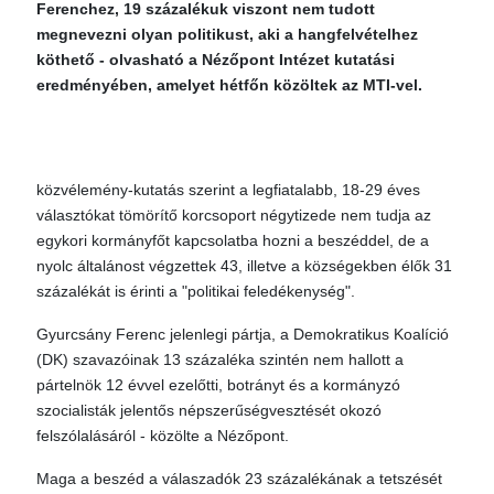
Ferenchez, 19 százalékuk viszont nem tudott
megnevezni olyan politikust, aki a hangfelvételhez
köthető - olvasható a Nézőpont Intézet kutatási
eredményében, amelyet hétfőn közöltek az MTI-vel.
közvélemény-kutatás szerint a legfiatalabb, 18-29 éves
választókat tömörítő korcsoport négytizede nem tudja az
egykori kormányfőt kapcsolatba hozni a beszéddel, de a
nyolc általánost végzettek 43, illetve a községekben élők 31
százalékát is érinti a "politikai feledékenység".
Gyurcsány Ferenc jelenlegi pártja, a Demokratikus Koalíció
(DK) szavazóinak 13 százaléka szintén nem hallott a
pártelnök 12 évvel ezelőtti, botrányt és a kormányzó
szocialisták jelentős népszerűségvesztését okozó
felszólalásáról - közölte a Nézőpont.
Maga a beszéd a válaszadók 23 százalékának a tetszését