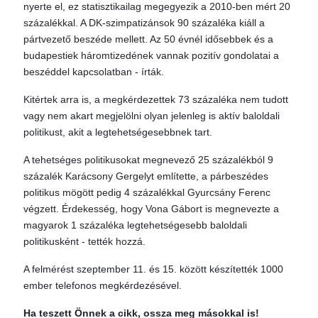
nyerte el, ez statisztikailag megegyezik a 2010-ben mért 20
százalékkal. A DK-szimpatizánsok 90 százaléka kiáll a
pártvezető beszéde mellett. Az 50 évnél idősebbek és a
budapestiek háromtizedének vannak pozitív gondolatai a
beszéddel kapcsolatban - írták.
Kitértek arra is, a megkérdezettek 73 százaléka nem tudott
vagy nem akart megjelölni olyan jelenleg is aktív baloldali
politikust, akit a legtehetségesebbnek tart.
A tehetséges politikusokat megnevező 25 százalékból 9
százalék Karácsony Gergelyt említette, a párbeszédes
politikus mögött pedig 4 százalékkal Gyurcsány Ferenc
végzett. Érdekesség, hogy Vona Gábort is megnevezte a
magyarok 1 százaléka legtehetségesebb baloldali
politikusként - tették hozzá.
A felmérést szeptember 11. és 15. között készítették 1000
ember telefonos megkérdezésével.
Ha teszett Önnek a cikk, ossza meg másokkal is!