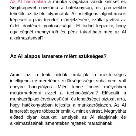
Az AI használata
 a munka világában valódi kincset ér. 
Segítségével növelhető a hatékonyság, és precízebbé 
tehetők az üzleti folyamatok. Az intelligens algoritmusok 
képesek a piaci trendek előrejelzésére, ezáltal javítva az 
üzleti döntések pontosultságát. El tudod képzelni, hogy 
egy cégnél mennyi idő és pénz takarítható meg az AI 
alkalmazásával?
Az AI alapos ismerete miért szükséges?
Amint azt a fenti példák mutatják, a mesterséges 
intelligencia ismeretének szükségessége soha nem volt 
ennyire hangsúlyos. Miért lenne fontos mélyebben 
megismerkedni ezzel a technológiával? Elősegíti a 
munkaerőpiaci érvényesülést, és lehetőséget biztosít arra, 
hogy hatékonyabban teljesíts a munkaerőpiacon. Az AI 
ismeretét egyre többször említik, mint elvárást. Megnyithat 
előtted olyan kapukat, amelyek az AI alapjainak és 
alkalmazásainak ismeretében rejtettek maradnának.