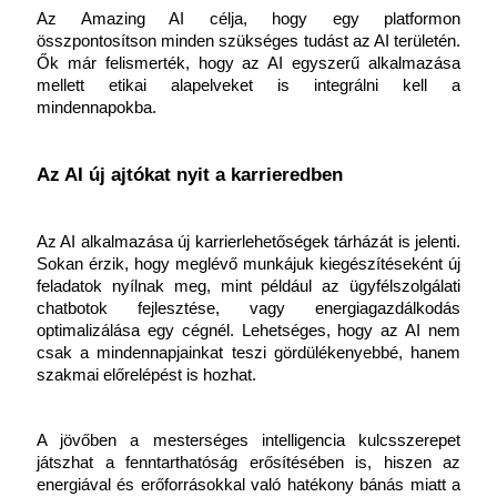
Az Amazing AI célja, hogy egy platformon 
összpontosítson minden szükséges tudást az AI területén. 
Ők már felismerték, hogy az AI egyszerű alkalmazása 
mellett etikai alapelveket is integrálni kell a 
mindennapokba.
Az AI új ajtókat nyit a karrieredben
Az AI alkalmazása új karrierlehetőségek tárházát is jelenti. 
Sokan érzik, hogy meglévő munkájuk kiegészítéseként új 
feladatok nyílnak meg, mint például az ügyfélszolgálati 
chatbotok fejlesztése, vagy energiagazdálkodás 
optimalizálása egy cégnél. Lehetséges, hogy az AI nem 
csak a mindennapjainkat teszi gördülékenyebbé, hanem 
szakmai előrelépést is hozhat.
A jövőben a mesterséges intelligencia kulcsszerepet 
játszhat a fenntarthatóság erősítésében is, hiszen az 
energiával és erőforrásokkal való hatékony bánás miatt a 