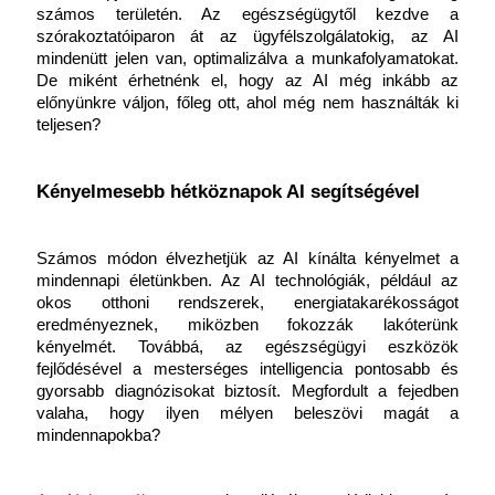
számos területén. Az egészségügytől kezdve a 
szórakoztatóiparon át az ügyfélszolgálatokig, az AI 
mindenütt jelen van, optimalizálva a munkafolyamatokat. 
De miként érhetnénk el, hogy az AI még inkább az 
előnyünkre váljon, főleg ott, ahol még nem használták ki 
teljesen?
Kényelmesebb hétköznapok AI segítségével
Számos módon élvezhetjük az AI kínálta kényelmet a 
mindennapi életünkben. Az AI technológiák, például az 
okos otthoni rendszerek, energiatakarékosságot 
eredményeznek, miközben fokozzák lakóterünk 
kényelmét. Továbbá, az egészségügyi eszközök 
fejlődésével a mesterséges intelligencia pontosabb és 
gyorsabb diagnózisokat biztosít. Megfordult a fejedben 
valaha, hogy ilyen mélyen beleszövi magát a 
mindennapokba?