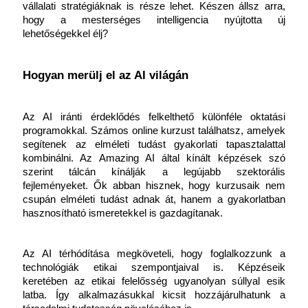
vállalati stratégiáknak is része lehet. Készen állsz arra, 
hogy a mesterséges intelligencia nyújtotta új 
lehetőségekkel élj?
Hogyan merülj el az AI világán
Az AI iránti érdeklődés felkelthető különféle oktatási 
programokkal. Számos online kurzust találhatsz, amelyek 
segítenek az elméleti tudást gyakorlati tapasztalattal 
kombinálni. Az Amazing AI által kínált képzések szó 
szerint tálcán kínálják a legújabb szektorális 
fejleményeket. Ők abban hisznek, hogy kurzusaik nem 
csupán elméleti tudást adnak át, hanem a gyakorlatban 
hasznosítható ismeretekkel is gazdagítanak.
Az AI térhódítása megköveteli, hogy foglalkozzunk a 
technológiák etikai szempontjaival is. Képzéseik 
keretében az etikai felelősség ugyanolyan súllyal esik 
latba. Így alkalmazásukkal kicsit hozzájárulhatunk a 