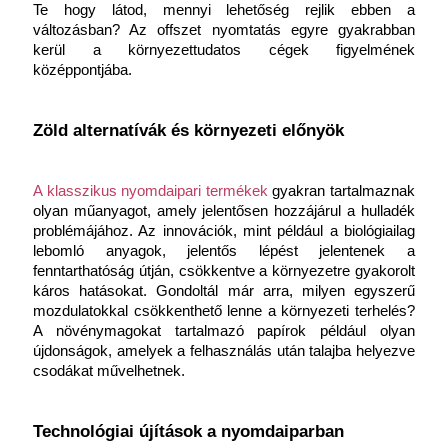
Te hogy látod, mennyi lehetőség rejlik ebben a 
változásban? Az offszet nyomtatás egyre gyakrabban 
kerül a környezettudatos cégek figyelmének 
középpontjába.
Zöld alternatívák és környezeti előnyök
A klasszikus nyomdaipari termékek
 gyakran tartalmaznak 
olyan műanyagot, amely jelentősen hozzájárul a hulladék 
problémájához. Az innovációk, mint például a biológiailag 
lebomló anyagok, jelentős lépést jelentenek a 
fenntarthatóság útján, csökkentve a környezetre gyakorolt 
káros hatásokat. Gondoltál már arra, milyen egyszerű 
mozdulatokkal csökkenthető lenne a környezeti terhelés? 
A növénymagokat tartalmazó papírok például olyan 
újdonságok, amelyek a felhasználás után talajba helyezve 
csodákat művelhetnek.
Technológiai újítások a nyomdaiparban