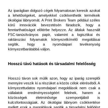
Az iparágban dolgozó cégek folyamatosan keresik azokat 
a lehetőségeket, amelyekkel csökkenthetik termékeik 
ökológiai lábnyomát. A Print Brokers Team például széles 
körű innovációk bevezetésén fáradozik, hogy a 
fenntarthatóságot előtérbe helyezze. Az általuk használt 
FSC-tanúsítványos papír, valamint a logisztikai és 
raktározási folyamatok környezetkímélő megoldásai 
segítik, hogy a nyomdaipari tevékenység 
környezetbarátabbá váljon.
Hosszú távú hatások és társadalmi felelősség
Hosszú távon sok múlik azon, hogy az iparág szereplői 
mennyire veszik ki a részüket a közös célok eléréséből. A 
környezettudatos nyomdaipari megoldások nem csak a 
vállalatok eredményességéért felelnek, hanem a 
közösségek életminősége szempontjából is 
kulcsfontosságúak. Az ökológiai lábnyom csökkentése 
mellett ezek a megoldások segítik a társadalmi fejlődést 