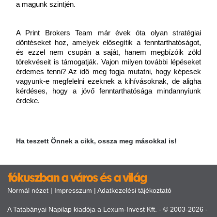
a magunk szintjén.
A Print Brokers Team már évek óta olyan stratégiai 
döntéseket hoz, amelyek elősegítik a fenntarthatóságot, 
és ezzel nem csupán a saját, hanem megbízóik zöld 
törekvéseit is támogatják. Vajon milyen további lépéseket 
érdemes tenni? Az idő meg fogja mutatni, hogy képesek 
vagyunk-e megfelelni ezeknek a kihívásoknak, de aligha 
kérdéses, hogy a jövő fenntarthatósága mindannyiunk 
érdeke.
Ha teszett Önnek a cikk, ossza meg másokkal is!
Normál nézet
|
Impresszum
|
Adatkezelési tájékoztató
A Tatabányai Napilap kiadója a Lexum-Invest Kft. - © 2003-2026 -