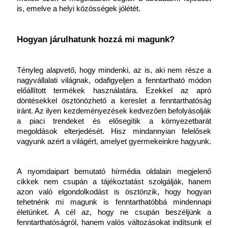
is, emelve a helyi közösségek jólétét.
Hogyan járulhatunk hozzá mi magunk?
Tényleg alapvető, hogy mindenki, az is, aki nem része a 
nagyvállalati világnak, odafigyeljen a fenntartható módon 
előállított termékek használatára. Ezekkel az apró 
döntésekkel ösztönözhető a kereslet a fenntarthatóság 
iránt. Az ilyen kezdeményezések kedvezően befolyásolják 
a piaci trendeket és elősegítik a környezetbarát 
megoldások elterjedését. Hisz mindannyian felelősek 
vagyunk azért a világért, amelyet gyermekeinkre hagyunk.
A nyomdaipart bemutató hírmédia oldalain megjelenő 
cikkek nem csupán a tájékoztatást szolgálják, hanem 
azon való elgondolkodást is ösztönzik, hogy hogyan 
tehetnénk mi magunk is fenntarthatóbbá mindennapi 
életünket. A cél az, hogy ne csupán beszéljünk a 
fenntarthatóságról, hanem valós változásokat indítsunk el 