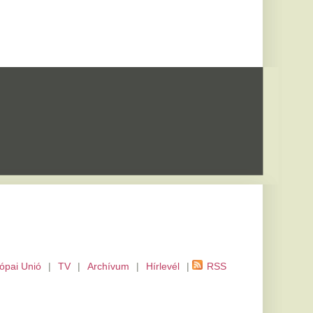
m
|
Hírlevél
|
RSS