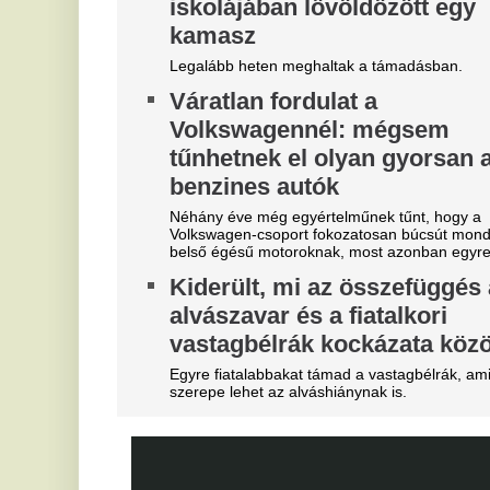
"A magyarok el akarják lopni
T
tőlünk" - Megőrült a román
j
sajtó, a Fradi hőséről
Eg
cikkeznek
V
Marius Corbura fáj a foga Magyarország és
3
Románia válogatottjának is, Bukarestben már most
m
rettegnek.
"Hol a csapatunk?" -
Az
je
Szétverték a felvidéki
V
magyarok büszkeségét, óriási
e
a felháborodás
M
dac
Eg
Azonnal örömünnep tört ki
A
Liverpoolban, változik a