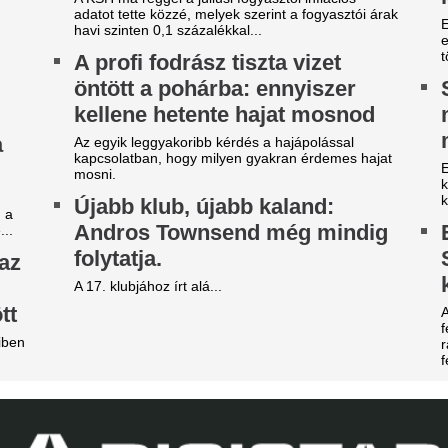
árgyal a Ferencváros, újabb
Durva balhé volt 
átékost adnának el a nyáron
egymással és a m
szekusokkal vere
yre kisebb a keret.
nézők
ilágsztár érkezik Budapestre,
Rendbontás miatt kellett int
1 éve nem látott ilyet a
stadionjában.
agyar főváros
Veszélybe került 
 emberek percek alatt elkapkodták az összes
magyarországi E
gyet.
megrendezése a M
égre elpasszolja Erik ten Hag
téri tűz miatt
gyik legrosszabb igazolását a
Pósfai Gábor is megszólalt.
anchester United
Betlehem Dávid n
y ideje igyekeznek tőle megszabadulni.
magyar küldöttsé
z egyik népszerű sportág
aranyérmét a vize