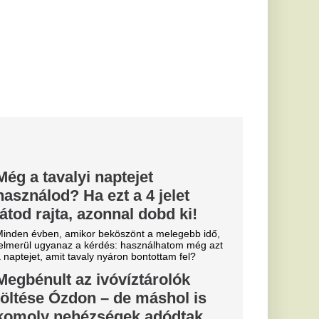
n bontottam fel?
íztárolók
e máshol is
ek adódtak
t hiba miatt
ztároló medencék
gkezdték -...
kára tette a
ogy
ömb is veszélybe
g erdésze nem lép
se előtt.
ita
 Olaszország
lság miatt
lenőrzések
az olaszok
zabályok