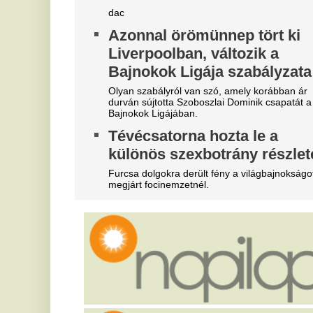
"A magyarok el akarják lopni
V
tőlünk" - Megőrült a román
v
sajtó, a Fradi hőséről
v
cikkeznek
m
Marius Corbura fáj a foga Magyarország és
A 
Románia válogatottjának is, Bukarestben már most
Sz
rettegnek.
fo
„Nagy kamu az egész” - Majkát
A
nem is fenyegették meg,
m
mindenkit átvert?
e
n
Kicsi Dope döbbenetes dolgot állít Majkáról.
Mo
Megjelent a Kaszás egy kórház
id
tetején, felkavaró fotó készült a
"
szörnyű jelenségről
S
Óriási volt a közfelháborodás.
m
Rendkívüli. Őrizetbe vették a
a
népszerű magyar újságírót: ezt
da
lehet eddig tudni
R
Itt van minden részlet.