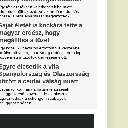
Miskolcon,
agyar
kedtek a
ézkedni a DVTK
a
b
arczibányi
yerte a
g első
s Európa-