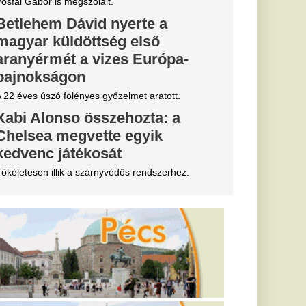
tője annyit
öztársasági
i
i pénzt keresett a
ád köztársasági
knek 180
esz az élete
én
rdulatokat
erint négy csillagjegy
ek nyílhatnak meg,
atják az életüket.
tott volna
sszelben az
e valami
atározatban rögzítve
 és meghalt
 egy cseh