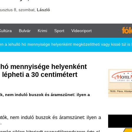
vár
Krimi
Sport
Videoriport
ó mennyisége helyenként megközelítheti vagy kissé túl is lépheti a 30 centimétert
nnyisége helyenként
 a 30 centimétert
ó buszok és áramszünet: ilyen a
duló buszok és áramszünet: ilyen a
kiterjedt csapadékrendszere érte el,
zott, és okoz ma is. A hideg levegő
ota is változik: a havazás határa
, majd a délutáni órákban a középső
 részein is mind inkább a hó válik
a nap második felében fokozatosan
ével –, valamint az Alföld nyugati,
lában 2–15 centiméteres hótakaró
erületeken ennél vastagabb, akár a