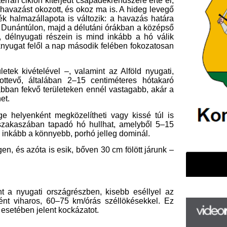
 megközelítheti vagy kissé túl is
 tapadó hó hullhat, amelyből 5–15
nnyebb, porhó jelleg dominál.
is esik, bőven 30 cm fölött járunk –
 országrészben, kisebb eséllyel az
 60–75 km/órás széllökésekkel. Ez
lent kockázatot.
F
m
 hatására tartós és intenzív hófúvás
het. Egyes északnyugati körzetekben
H
l más részein, illetve esetleg az
P
. Az esti órákra a szél fokozatosan
l
k
k
timétert is, ami komoly közlekedési
et és a száraz, porhó kedvez a
H
jelentősen lecsökkenhet.
új
ta
az
er
rő képet mutat. Itt kezdetben inkább
rá
ő hatására átmenetileg ónos eső és
Ho