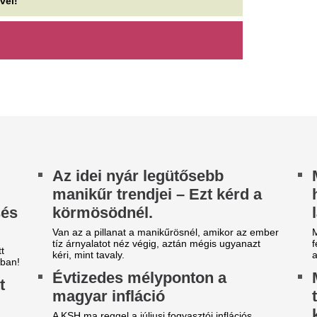
ri, mint tavaly.
a naptejet, amit tavaly nyáro
vtizedes mélyponton a
Megbénult az ivóv
agyar infláció
töltése Ózdon – d
komoly nehézség
KSH ma reggel a júliusi fogyasztói inflációs
atot tette közzé, melyek szerint a fogyasztói árak
Egy távvezetékben keletkezet
vi szinten 0,1 százalékkal...
ellehetetlenült az ózdi ivóví
töltése, a hiba elhárítását me
 profi fodrász tiszta vizet
ntött a pohárba: ennyiszer
Saját életét is koc
ellene hetente hajat mosnod
magyar erdész, h
megállítsa a tüzet
 egyik leggyakoribb kérdés a hajápolással
pcsolatban, hogy milyen gyakran érdemes hajat
Egy közel 60 hektáros erdőt
sni.
kerülhetett volna, ha a Kefa
közbe még a tűzoltók kiérkezé
jabb klub, újabb kaland:
ndros Townsend még mindig
Egyre élesedik a v
olytatja.
Spanyolország és
között a ceutai vá
17. klubjához írt alá...
A spanyol kormány a határel
felfüggesztését követeli, de 
ragaszkodnak a schengeni s
felfüggesztéséhez.