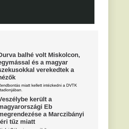
elmet aratott.
hozta: a
 egyik
dős rendszerhez.