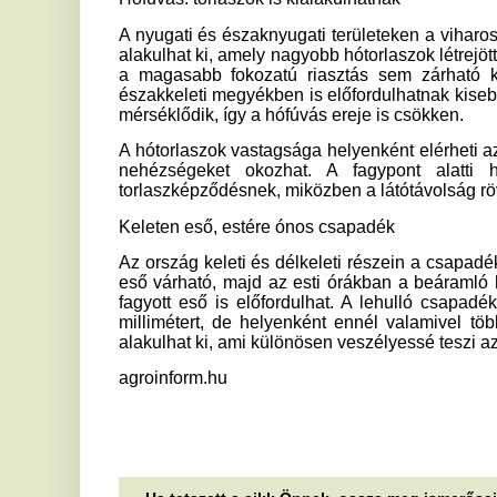
fagyott eső is előfordulhat. A lehulló csapadék mennyisé
millimétert, de helyenként ennél valamivel több is eshet. 
alakulhat ki, ami különösen veszélyessé teszi az utakat és já
agroinform.hu
Ha tetszett a cikk Önnek, ossza meg ismerőseivel!
Kiválasztottak a csillagok:
A
Ezzel a számmal a születési
m
dátumodban garantált a mesés
k
jövő
Va
tí
Pénzt és boldogságot vonzanak: Nézd meg, ott