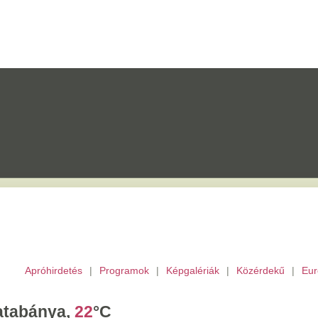
etés
|
Programok
|
Képgalériák
|
Közérdekű
|
Európai Unió
|
TV
|
Archívu
a,
22
°C
ombat,
László