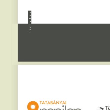
Apróhird
Tatabány
2026. augusztus 8, sz