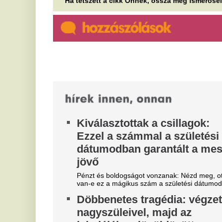
ké
van-e ez a mágikus szám a születési dátumodban!
É
Döbbenetes tragédia: végzett
m
nagyszüleivel, majd az
A 
iskolájában lövöldözött egy
ad
kamasz
ha
A
Legalább heten meghaltak a támadásban.
ö
Váratlan fordulat a
k
Volkswagennél: mégsem
tűnhetnek el olyan gyorsan a
Az
ka
benzines autók
mo
Néhány éve még egyértelműnek tűnt, hogy a
Ú
Volkswagen-csoport fokozatosan búcsút mond a
A
belső égésű motoroknak, most azonban egyre...
f
Kiderült, mi az összefüggés az
alvászavar és a fiatalkori
A 
vastagbélrák kockázata között
Egyre fiatalabbakat támad a vastagbélrák, amiben
szerepe lehet az alváshiánynak is.