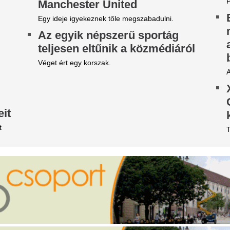
iharjelzés 16 vármegyére,
Az RTL műsorveze
illámok és jégeső jelentheti a
keresett, mint a k
eszélyt, de maradt valami
elnök: így derült k
ás is - Időjárás-előrejelzés
M. Kiss Csaba 1997-ben anny
csatornánál, mint Göncz Árp
villámshow már hajnalban megkezdődött
elnökként.
abolcs-Szatmár-Bereg vármegyében, érkezik a
lytatás.
4 csillagjegy, aki
 meteorológusok is
fokos fordulatot v
egdöbbentek, de pont
augusztus közep
kkortól lesz 25 fok alatt a
Augusztus közepe váratlan fo
tartogathat. Az asztrológia sz
appali hőmérséklet
előtt most olyan új lehetőség
amelyek hosszú távon is átírh
st még nagy fordulatok következnek be az
őjárásban.
7,2 milliárdért nyi
Hol a csapatunk?" -
luxuséttermet Brü
zétverték a felvidéki
Orbán-kormány, d
agyarok büszkeségét, óriási
közbejött
 felháborodás
Közpénzből, titkos kormányh
szerződtek volna.
c
Víz nélkül maradt
étvári Bence szerint
Horvát-országban