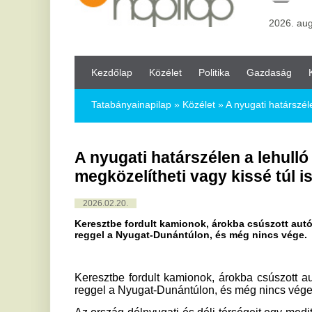
Kezdőlap
Közélet
Politika
Gazdaság
Kultúra
Bul
Tatabányainapilap
»
Közélet »
A nyugati határszélen a lehulló h
A nyugati határszélen a lehulló hó me
megközelítheti vagy kissé túl is lépheti
2026.02.20.
Keresztbe fordult kamionok, árokba csúszott autók, nem indul
reggel a Nyugat-Dunántúlon, és még nincs vége.
Keresztbe fordult kamionok, árokba csúszott autók, nem in
reggel a Nyugat-Dunántúlon, és még nincs vége.
Az ország délnyugati és déli térségeit egy mediterrán ciklon 
amely többfelé esőt, a nyugati vidékeken pedig havazást oko
fokozatos beáramlásával napközben a csapadék halmazállap
egyre keletebbre húzódik. Délelőtt elsősorban a Dunántúlon
országrészben, estére pedig az Alföld nyugati, délnyugati
meghatározó csapadékformává. Eközben északnyugat felől 
megszűnik a csapadék.
A Dunántúl nagy részén – az északkeleti területek kivétel
délnyugati vidékein péntek késő estig számottevő, álta
alakulhat ki. A Nyugat-Dunántúlon és a magasabban fekvő t