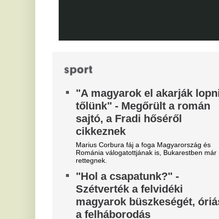
t
Bajnokok Ligája szabályzata
Vé
Olyan szabályról van szó, amely korábban ár
durván sújtotta Szoboszlai Dominik csapatát a
Bajnokok Ligájában.
Tévécsatorna hozta le a
különös szexbotrány részleteit
Furcsa dolgokra derült fény a világbajnokságot
megjárt focinemzetnél.