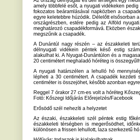
20 centimétert meghaladó hóréteg is összegyűlhet.
A nyugati határszélen a lehulló hó mennyisége helyenként
lépheti a 30 centimétert. A csapadék kezdeti szakaszában
centiméter is összejöhet, később azonban egyre inkább a kö
Reggel 7 órakor 27 cm-es volt a hóréteg Kőszegen, és azóta 
Fotó: Kőszegi Időjárás Előrejelzés/Facebook
Erősödő szél nehezíti a helyzetet
Az északi, északkeleti szél péntek estig főként a nyugati
északkeleti térségben is megerősödhet, időnként viharos,
különösen a frissen lehullott, laza szerkezetű hó esetében je
Hófúvás: torlaszok is kialakulhatnak
A nyugati és északnyugati területeken a viharos széllökések
alakulhat ki, amely nagyobb hótorlaszok létrejöttéhez vezet
a magasabb fokozatú riasztás sem zárható ki. A Dunántú
északkeleti megyékben is előfordulhatnak kisebb hóátfúvások
mérséklődik, így a hófúvás ereje is csökken.
A hótorlaszok vastagsága helyenként elérheti az 50–100 cen
nehézségeket okozhat. A fagypont alatti hőmérsékl
torlaszképződésnek, miközben a látótávolság rövid idő alatt 
Keleten eső, estére ónos csapadék
Az ország keleti és délkeleti részein a csapadék jellege elté
eső várható, majd az esti órákban a beáramló hideg leveg