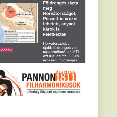
dden kora...
ejet
a 4 jelet
al dobd ki!
önt a melegebb idő,
használhatom még azt