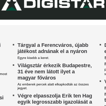
eljesen eltűnik a közmédiáról
bajnokságon
get ért egy korszak.
A 22 éves úszó fölényes győz
Xabi Alonso össze
Chelsea megvette
kedvenc játékosát
Tökéletesen illik a szárnyvé