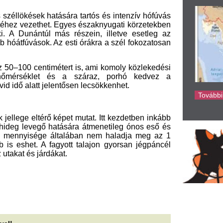
ge általában nem haladja meg az 1
ke
A fagyott talajon gyorsan jégpáncél
rdákat.
z idei nyár legütősebb
Még a tavalyi napt
anikűr trendjei – Ezt kérd a
használod? Ha ezt 
örmösödnél.
látod rajta, azonn
n az a pillanat a manikűrösnél, amikor az ember
Minden évben, amikor bekösz
z árnyalatot néz végig, aztán mégis ugyanazt
felmerül ugyanaz a kérdés: 