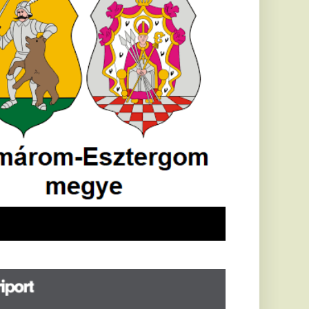
öldrengés rázta
eg
orvátországot,
écsett is érezni
ehetett, anyagi
árok is
eletkeztek
orvátországban
abb földrengés volt
pasztalható, az MTI
t írja: ezúttal 6,3-es
ősségű földrengés
zta meg
rvátországot