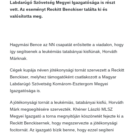
Labdarúgó Szövetség Megyei Igazgatósága is részt
vett. Az eseményt Reckitt Benckiser találta ki és
valósította meg.
Hagymási Bence az NN csapatát erősítette a viadalon, hogy
így segítsenek a leukémiás tatabányai kisfiúnak, Horváth
Márknak.
Cégek kupája néven jótékonysági tornát szervezett a Reckitt
Benckiser, melyhez támogatóként csatlakozott a Magyar
Labdarúgó Szövetség Komárom-Esztergom Megyei
Igazgatósága is.
A jótékonysági tornát a leukémiás, tatabányai kisfiú, Horváth
Márk megsegítésére szervezték. Khéner László MLSZ
Megyei Igazgató a torna megnyitóján köszönetét fejezte ki a
Reckitt Benckisernek, hogy megszervezte a jótékonysági
focitornát. Az igazgató bízik benne, hogy ezzel segíteni