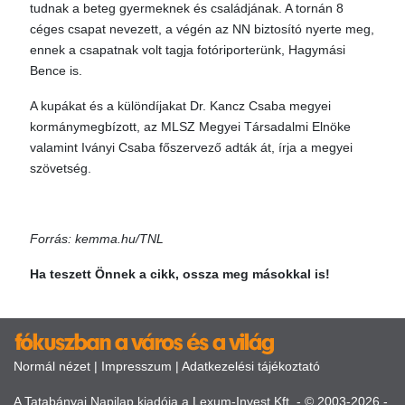
tudnak a beteg gyermeknek és családjának. A tornán 8
céges csapat nevezett, a végén az NN biztosító nyerte meg,
ennek a csapatnak volt tagja fotóriporterünk, Hagymási
Bence is.
A kupákat és a különdíjakat Dr. Kancz Csaba megyei
kormánymegbízott, az MLSZ Megyei Társadalmi Elnöke
valamint Iványi Csaba főszervező adták át, írja a megyei
szövetség.
Forrás: kemma.hu/TNL
Ha teszett Önnek a cikk, ossza meg másokkal is!
Normál nézet
|
Impresszum
|
Adatkezelési tájékoztató
A Tatabányai Napilap kiadója a Lexum-Invest Kft. - © 2003-2026 -