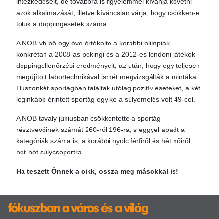
intézkedéseit, de továbbra is figyelemmel kívánja követni
azok alkalmazását, illetve kíváncsian várja, hogy csökken-e
tőlük a doppingesetek száma.
A NOB-vb bő egy éve értékelte a korábbi olimpiák,
konkrétan a 2008-as pekingi és a 2012-es londoni játékok
doppingellenőrzési eredményeit, az után, hogy egy teljesen
megújított labortechnikával ismét megvizsgálták a mintákat.
Huszonkét sportágban találtak utólag pozitív eseteket, a két
leginkább érintett sportág egyike a súlyemelés volt 49-cel.
A NOB tavaly júniusban csökkentette a sportág
résztvevőinek számát 260-ról 196-ra, s eggyel apadt a
kategóriák száma is, a korábbi nyolc férfiről és hét nőiről
hét-hét súlycsoportra.
Ha teszett Önnek a cikk, ossza meg másokkal is!