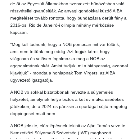
de őt az Egyesült Államokban szervezett bűnözésben való
részvétellel gyanúsítják. Az anyagi gondokkal küzdő AIBA
megítélését tovább rontotta, hogy bundázásra derült fény a
2016-os, Rio de Janeiró-i olimpia néhány mérkőzése
kapcsán.
"Meg kell tudnunk, hogy a NOB pontosan mit vár tőlünk,
amit nem tettünk meg eddig. Azt fogjuk kérni, hogy
világosan és velősen fogalmazza meg a NOB az
aggodalmának okát. Amint tudjuk, mi a hiányosság, azonnal
kijavítjuk" - mondta a honlapnak Tom Virgets, az AIBA
ügyvezető igazgatója.
A NOB vb sokkal biztatóbbnak nevezte a súlyemelés
helyzetét, amelynek helye biztos a két év múlva esedékes
játékokon, de a 2024-es párizsin a sportágat sújtó rengeteg
doppingeset miatt nem.
A NOB jelezte, előrelépésnek tekinti az Aján Tamás vezette
Nemzetközi Súlyemelő Szövetség (IWF) meghozott