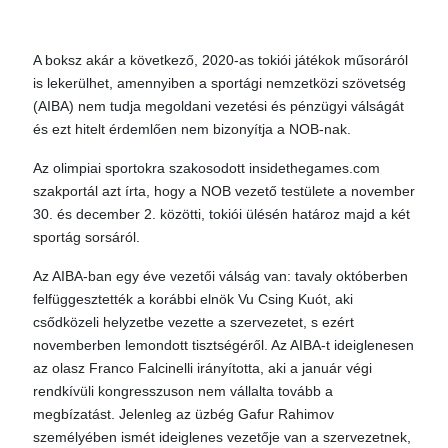
A boksz akár a következő, 2020-as tokiói játékok műsoráról
is lekerülhet, amennyiben a sportági nemzetközi szövetség
(AIBA) nem tudja megoldani vezetési és pénzügyi válságát
és ezt hitelt érdemlően nem bizonyítja a NOB-nak.
Az olimpiai sportokra szakosodott insidethegames.com
szakportál azt írta, hogy a NOB vezető testülete a november
30. és december 2. közötti, tokiói ülésén határoz majd a két
sportág sorsáról.
Az AIBA-ban egy éve vezetői válság van: tavaly októberben
felfüggesztették a korábbi elnök Vu Csing Kuót, aki
csődközeli helyzetbe vezette a szervezetet, s ezért
novemberben lemondott tisztségéről. Az AIBA-t ideiglenesen
az olasz Franco Falcinelli irányította, aki a január végi
rendkívüli kongresszuson nem vállalta tovább a
megbízatást. Jelenleg az üzbég Gafur Rahimov
személyében ismét ideiglenes vezetője van a szervezetnek,