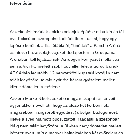
felvonásán.
A székesfehérváriak - akik stadionjuk építése miatt két és fél
éve Felcsúton szerepelnek albérletben - azzal, hogy egy
lépésre kerültek a BL-főtáblától, "kinőtték" a Pancho Arénát,
és utolsó hazai selejtezőjüket Budapesten, a Groupama
Arénában kell lejátszaniuk. Az idegen környezet mellett az
sem a Vidi FC mellett szól, hogy ellenfele, a görög bajnok
AEK Athén legutóbbi 12 nemzetközi kupatalálkozóján nem
talált legyőzőre: tavaly nyár óta három győzelem mellett
kilenc döntetlen a mérlege.
A szerb Marko Nikolic edzette magyar csapat reményeit
ugyanakkor növelheti, hogy az előző két körben nála
magasabban rangsorolt együttest (a bolgár Ludogorecet,
illetve a svéd Malmőt) búcsúztatott, ráadásul a szezonban
idáig nem talált legyőzőre: a BL-ben négy döntetlen mellett
kétszer nyert, míg a magyar bajnokságban két győzelem és