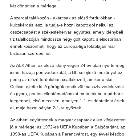
két döntetlen a mérlege.
A szerdai találkozón - akárcsak az előző fordulókban -
kulcskérdés lesz, le tudja-e hozni kapott gól nélkül az
összecsapást a székesfehérvári együttes, amely idénybeli
tíz találkozóján mindössze négy gólt kapott, s elsősorban
ennek köszönheti, hogy az Európa-liga főtábláján már
biztosan szerepelhet.
Az AEK Athén az előző idény végén 24 év után nyerte meg
ismét hazája pontvadászatát, a BL-selejtező mezőnyéhez
pedig az előző fordulóban csatlakozott, amikor a skót
Celticet ejtette ki. A görögök rendkívül masszív védekezést
és gyors, pontos ellentámadásokat mutattak be a párharc
idegenbeli, első meccsén, amelyen 1-1-es döntetlent értek
el, majd hazai pályán 2-1-re győztek.
Az athéni együttesnek a magyar csapatok ellen kifejezetten
jó a mérlege: az 1972-es UEFA Kupában a Salgótarjánt, az
1998-as UEFA Kupában a Ferencvárost, egy évvel később