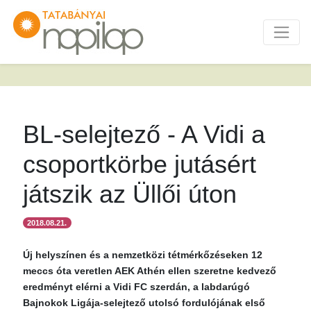
BL-selejtező - A Vidi a
csoportkörbe jutásért
játszik az Üllői úton
2018.08.21.
Új helyszínen és a nemzetközi tétmérkőzéseken 12
meccs óta veretlen AEK Athén ellen szeretne kedvező
eredményt elérni a Vidi FC szerdán, a labdarúgó
Bajnokok Ligája-selejtező utolsó fordulójának első