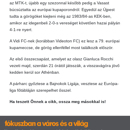
az MTK-t, újabb egy szezonnal később pedig a Vasast
búcsúztatta az európai kupaporondról. Egyedül az Újpest
tudta a görögöket kiejteni még az 1983/84-as KEK-ben,
amikor az idegenbeli 2-0-s vereséget követően hazai pályán
4-1-re nyert.
A Vidi FC-nek (korábban Videoton FC) ez lesz a 79. európai
kupameccse, de görög ellenféllel most találkozik először.
Az első összecsapást, amelyet az olasz Gianluca Rocchi
vezeti majd, szerdán 21 órától játsszák, a visszavágóra jövő
kedden kerül sor Athénban.
A párharc győztese a Bajnokok Ligája, vesztese az Európa-
liga főtábláján szerepelhet ősszel.
Ha teszett Önnek a cikk, ossza meg másokkal is!