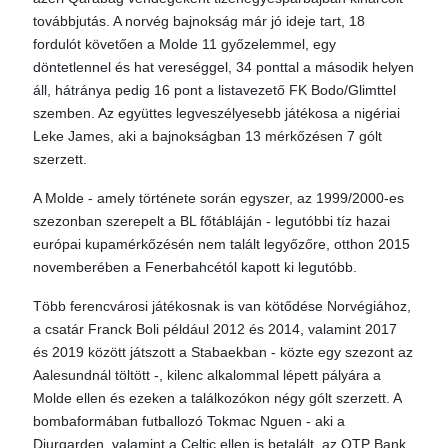
továbbjutás. A norvég bajnokság már jó ideje tart, 18
fordulót követően a Molde 11 győzelemmel, egy
döntetlennel és hat vereséggel, 34 ponttal a második helyen
áll, hátránya pedig 16 pont a listavezető FK Bodo/Glimttel
szemben. Az együttes legveszélyesebb játékosa a nigériai
Leke James, aki a bajnokságban 13 mérkőzésen 7 gólt
szerzett.
A Molde - amely története során egyszer, az 1999/2000-es
szezonban szerepelt a BL főtábláján - legutóbbi tíz hazai
európai kupamérkőzésén nem talált legyőzőre, otthon 2015
novemberében a Fenerbahcétól kapott ki legutóbb.
Több ferencvárosi játékosnak is van kötődése Norvégiához,
a csatár Franck Boli például 2012 és 2014, valamint 2017
és 2019 között játszott a Stabaekban - közte egy szezont az
Aalesundnál töltött -, kilenc alkalommal lépett pályára a
Molde ellen és ezeken a találkozókon négy gólt szerzett. A
bombaformában futballozó Tokmac Nguen - aki a
Djurgarden, valamint a Celtic ellen is betalált, az OTP Bank