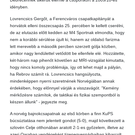
Debrecennek sikerült elérnie a csoportkört a 2009/10-es
idényben.
Lovrencsics Gergőt, a Ferencváros csapatkapitányát a
horvátok elleni összecsapás 25. percében le kellett cserélni,
de az elutazás előtt kedden az M4 Sportnak elmondta, hogy
nem a korábbi sérülése újult ki, hanem az oldalsó farizma
lett merevebb a második percben szerzett gólja közben,
amikor nagy lendülettel vetődött be ellenfele elé. Hozzátette,
két-három nap pihenőt követően az MRI-vizsgálat kimutatta,
hogy nincs komoly problémája, így ott lehet majd a pályán,
ha Rebrov számít rá. Lovrencsics hangsúlyozta,
mindenképpen nyerni szeretnének Norvégiában annak
érdekében, hogy előnnyel várják a visszavágót. "Kemény
mérkőzésre számítok, de taktikai és fizikai szempontból is
készen állunk" - jegyezte meg.
A norvég bajnokcsapatnak az első körben a finn KuPS
búcsúztatása nem jelentett gondot (5-0), majd következett a
szlovén Celje otthonában aratott 2-1-es győzelem, illetve az
azeri Qarabag vendégeként tizenegyespárbajban kiharcolt