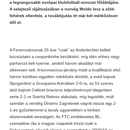
a legrangosabb európai klubfutball-sorozat főtáblájára.
A selejtező rájátszásában a norvég Molde lesz a zöld-
fehérek ellenfele, a továbbjutás itt már két mérkőzésen
dől el.
A Ferencvárosnak 25 éve "csak" az Anderlechtet kellett
búcsúztatni a csoportkörbe kerülésért, míg idén ehhez négy
párharcot kell nyernie, amiből három akadályt már
sikeresen vett. A koronavírus-járvány miatt a kvalifikáció első
három körében egyetlen mérkőzés döntött, a svéd bajnok
Djurgardent a Groupama Arénában 2-0-ra, az 51-szeres
skót bajnok Celticet bravúros teljesítménnyel idegenben
verte 2-1-re Szerhij Rebrov alakulata, míg legutóbb, múlt
szerdán a vendég Dinamo Zagrebnek vágott vissza egy 2-
1-es győzelemmel a tavaly ugyanebben a körben
elszenvedett vereségért. Az FTC emlékezetes BL-
szereplése óta a magyar csapatok közül csak a