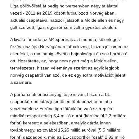
Liga góllövőlistáját pedig holtversenyben négy találattal
vezeti - 2011 és 2019 között futballozott Norvégiában,
aktuális csapataival hatszor játszott a Molde ellen és négy
gólt szerzett, igaz, egyszer sem volt a győztes oldalon.
A kiváló támadó az M4 sportnak azt mondta, különleges
érzés lesz újra Norvégiában futballoznia, hiszen jól ismeri az
ellenfelet, a mai napig követi a bajnokságot és sok barátja él
ott. Hozzátette, az, hogy nem nyert még a Molde ellen,
természetes, hiszen véleménye szerint az egyik legjobb
norvég csapatról van szó, de ez egy extra motivációt jelent
a számára.
A párharcnak óriási anyagi tétje is van, hiszen a BL
csoportkörébe jutás jelentősen több pénzt ér, mint a
vesztesnek az Európa-liga főtábláján való szereplés:
mindkét csapat eddig 6,4 millió eurót (körülbelül 2,3 milliárd
forint) keresett a selejtezőben, amelyik gárda innen
továbbmegy, az további 15,25 millió euróval (5,5 milliárd
forint) gazdagodik, míg az EL-csoportkör "csak" 2,92 millió