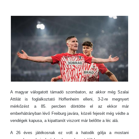
A magyar válogatott támadó szombaton, az akkor még Szalai
Attilát is foglalkoztató Hoffenheim elleni, 3-2-re megnyert
mérkőzést a 85. percben döntötte el az ekkor már
emberhátrányban lévő Freiburg javára, közeli fejesét még védte a
vendégek kapusa, a kipattanót viszont már belőtte a léc alá.
A 26 éves játékosnak ez volt a hatodik gólja a mostani