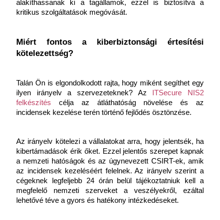
alakíthassanak ki a tagállamok, ezzel is biztosítva a 
kritikus szolgáltatások megóvását.
Miért fontos a kiberbiztonsági értesítési 
kötelezettség?
Talán Ön is elgondolkodott rajta, hogy miként segíthet egy 
ilyen irányelv a szervezeteknek? Az 
ITSecure NIS2 
felkészítés
 célja az átláthatóság növelése és az 
incidensek kezelése terén történő fejlődés ösztönzése. 
Az irányelv kötelezi a vállalatokat arra, hogy jelentsék, ha 
kibertámadások érik őket. Ezzel jelentős szerepet kapnak 
a nemzeti hatóságok és az úgynevezett CSIRT-ek, amik 
az incidensek kezeléséért felelnek. Az irányelv szerint a 
cégeknek legfeljebb 24 órán belül tájékoztatniuk kell a 
megfelelő nemzeti szerveket a veszélyekről, ezáltal 
lehetővé téve a gyors és hatékony intézkedéseket. 