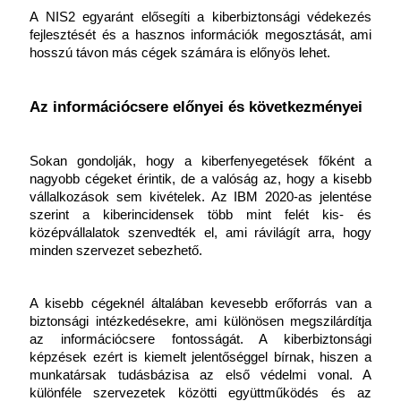
A NIS2 egyaránt elősegíti a kiberbiztonsági védekezés 
fejlesztését és a hasznos információk megosztását, ami 
hosszú távon más cégek számára is előnyös lehet. 
Az információcsere előnyei és következményei
Sokan gondolják, hogy a kiberfenyegetések főként a 
nagyobb cégeket érintik, de a valóság az, hogy a kisebb 
vállalkozások sem kivételek. Az IBM 2020-as jelentése 
szerint a kiberincidensek több mint felét kis- és 
középvállalatok szenvedték el, ami rávilágít arra, hogy 
minden szervezet sebezhető. 
A kisebb cégeknél általában kevesebb erőforrás van a 
biztonsági intézkedésekre, ami különösen megszilárdítja 
az információcsere fontosságát. A kiberbiztonsági 
képzések ezért is kiemelt jelentőséggel bírnak, hiszen a 
munkatársak tudásbázisa az első védelmi vonal. A 
különféle szervezetek közötti együttműködés és az 