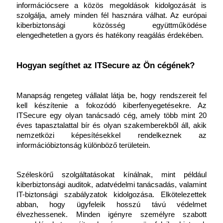
információcsere a közös megoldások kidolgozását is 
szolgálja, amely minden fél hasznára válhat. Az európai 
kiberbiztonsági közösség együttműködése 
elengedhetetlen a gyors és hatékony reagálás érdekében.
Hogyan segíthet az ITSecure az Ön cégének?
Manapság rengeteg vállalat látja be, hogy rendszereit fel 
kell készítenie a fokozódó kiberfenyegetésekre. Az 
ITSecure egy olyan tanácsadó cég, amely több mint 20 
éves tapasztalattal bír és olyan szakemberekből áll, akik 
nemzetközi képesítésekkel rendelkeznek az 
információbiztonság különböző területein. 
Széleskörű szolgáltatásokat kínálnak, mint például 
kiberbiztonsági auditok, adatvédelmi tanácsadás, valamint 
IT-biztonsági szabályzatok kidolgozása. Elkötelezettek 
abban, hogy ügyfeleik hosszú távú védelmet 
élvezhessenek. Minden igényre személyre szabott 