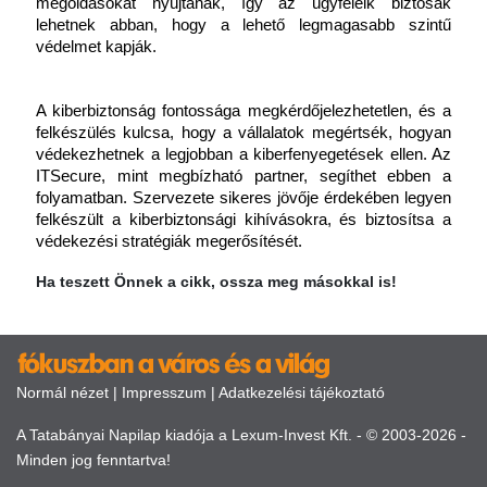
megoldásokat nyújtanak, így az ügyfeleik biztosak 
lehetnek abban, hogy a lehető legmagasabb szintű 
védelmet kapják.
A kiberbiztonság fontossága megkérdőjelezhetetlen, és a 
felkészülés kulcsa, hogy a vállalatok megértsék, hogyan 
védekezhetnek a legjobban a kiberfenyegetések ellen. Az 
ITSecure, mint megbízható partner, segíthet ebben a 
folyamatban. Szervezete sikeres jövője érdekében legyen 
felkészült a kiberbiztonsági kihívásokra, és biztosítsa a 
védekezési stratégiák megerősítését.
Ha teszett Önnek a cikk, ossza meg másokkal is!
Normál nézet
|
Impresszum
|
Adatkezelési tájékoztató
A Tatabányai Napilap kiadója a Lexum-Invest Kft. - © 2003-2026 -
Minden jog fenntartva!