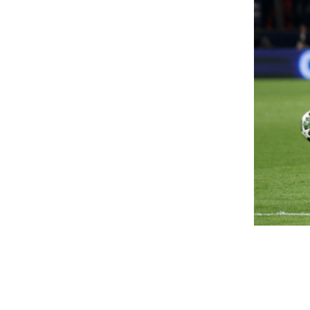
gy kerülte el a felnőtt
Letiltotta a japán
esorolást az Amerikai pite,
Trumpot a Pokémo
iába került bele a
Super Marióról
esszertpusztító jelenet
Japán diplomáciai úton jelezt
Államoknak, hogy aggályosnak
no rengeteg szó esett az Amerikai pite kultikus
kormányzati szervek gyakorl
lenetéről, ami konzervatív körökben nagy
engedély...
lháborodást okozott.
Trump újra nekim
ideg sört és csevapot kért
amerikai állampol
rbán egy szerbiai szálloda
szabályoknak
erthelyiségében
Donald Trump két új rendelett