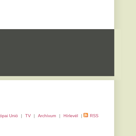
m
|
Hírlevél
|
RSS