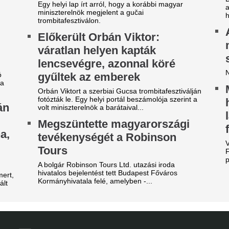
zsudzsákék nagy pofonba
Tárgyal a Ferencv
zaladtak bele a
játékost adnának 
onferencialigában
Egyre kisebb a keret.
DVSC mellett az ETO is kikapott a csütörtöki
Nincs több kérdés,
téknapon.
Vinícius Junior jö
évécsatorna hozta le a
Madridnál.
ülönös szexbotrány részleteit
Ahogyan azt sejteni lehetett..
rcsa dolgokra derült fény a világbajnokságot
Lecsapott az MLSZ
gjárt focinemzetnél.
sora az NB I-ben -
arnyújtásnyira a
Zete sem maradt 
egállapodás: José Mourinho
yőzte meg a Real csillagát a
Érintett a ZTE, a Pécs, a Ka
III. Ker. TVE is.
aradásról!
Világsztár érkezi
rnyújtásnyira került Vinícius Júnior
31 éve nem látott i
erződéshosszabbítása a Real Madridnál.
brizio Romano szerint José Mourinho személyes
magyar főváros
zbelépése hozta meg az áttörést a
rgyalásokon.
Az emberek percek alatt elk
jegyet.