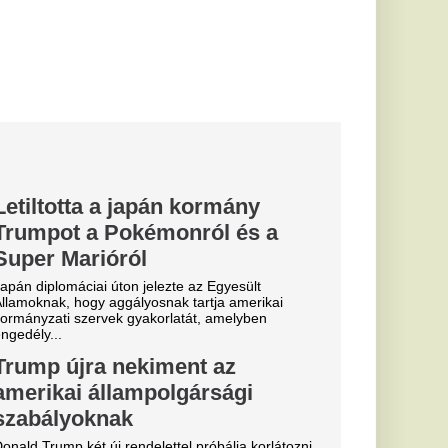
ai állampolgárságot,
ok
egeti a
rás
, de a
 már most
uk a
itás előtt
zigeten – plusz
ongoristák, rengeteg
szerkemping –,...