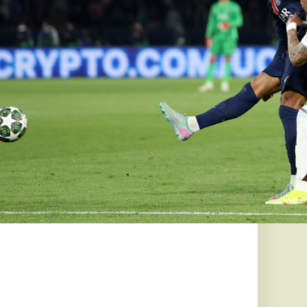
 kormány
nról és a
e az Egyesült
 tartja amerikai
atát, amelyben
ent az
gársági
el próbálja korlátozni