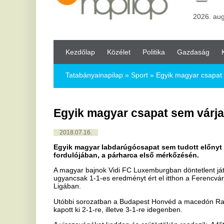
Kezdőlap
Közélet
Politika
Gazdaság
Kultúra
Bul
Tatabányainapilap
»
Sport »
Egyik magyar csapat sem várja előn
Egyik magyar csapat sem várja előnybő
2018.07.16.
Egyik magyar labdarúgócsapat sem tudott előnyt szerezni a ne
fordulójában, a párharca első mérkőzésén.
A magyar bajnok Vidi FC Luxemburgban döntetlent játszott a Dudel
ugyancsak 1-1-es eredményt ért el itthon a Ferencváros az izraeli
Ligában.
Utóbbi sorozatban a Budapest Honvéd a macedón Rabotnickitől, az Ú
kapott ki 2-1-re, illetve 3-1-re idegenben.
A visszavágókat kedden és csütörtökön rendezik. A főtáblára kerül
kell megnyerniük a magyar kluboknak.
Bajnokok Ligája, selejtező, 1. forduló, visszavágó:
kedd:
Vidi FC-Dudelange (luxemburgi), Felcsút 20.15 (az első mérkőzésen
Európa Liga, selejtező, 1. forduló, visszavágók:
kedd: