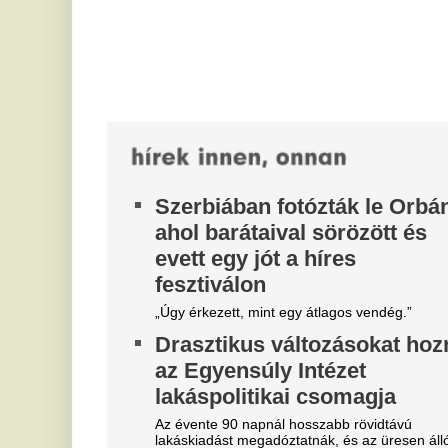
lakásokra is adót vetnének ki. A...
Eg
mi
Megdobáltak egy vonatot
tr
Tatabánya előtt, nem tudott
E
továbbmenni: megbénult a
v
közlekedés
l
Megdobálták a Déli pályaudvarról Győrbe tartó
g
egyik S10-es vonatot péntek délután Tatabánya
előtt. A szerelvény megrongálódott,...
Or
fo
Ő Ronaldo szerelmének ritkán
vo
látott nővére: Ivana legalább
M
annyira dögös, mint Georgina,
t
le sem tagadhatnák, hogy
T
testvérek
A 
hi
Georgina Rodríguez neve mára világszerte ismert,
Ko
hiszen nemcsak Cristiano Ronaldo párjaként vált
híressé, hanem saját jogán is sikeres...