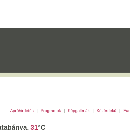
etés
|
Programok
|
Képgalériák
|
Közérdekű
|
Európai Unió
|
TV
|
Archívu
a,
31
°C
tek,
Ibolya