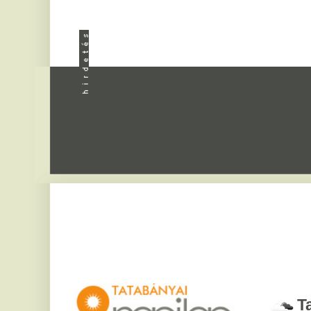
Apróhird
Tatabány
2026. augusztus 7, pén