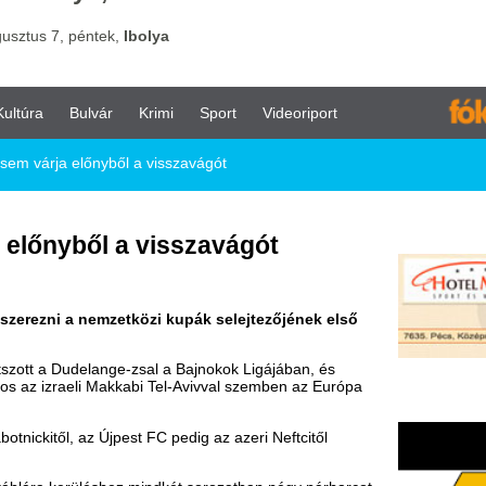
vár
Krimi
Sport
Videoriport
yből a visszavágót
l a visszavágót
mzetközi kupák selejtezőjének első
ange-zsal a Bajnokok Ligájában, és
 Makkabi Tel-Avivval szemben az Európa
jpest FC pedig az azeri Neftcitől
éshez mindkét sorozatban négy párharcot
: 1-1) (M4 Sport)