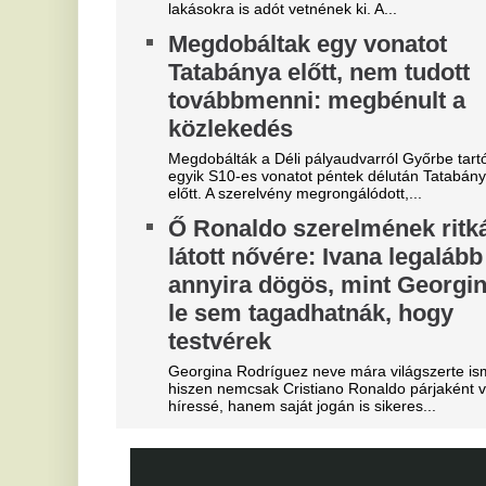
"A magyarok el akarják lopni
D
tőlünk" - Megőrült a román
s
sajtó, a Fradi hőséről
K
cikkeznek
A 
já
Marius Corbura fáj a foga Magyarország és
Románia válogatottjának is, Bukarestben már most
T
rettegnek.
k
"Hol a csapatunk?" -
Fu
Szétverték a felvidéki
me
magyarok büszkeségét, óriási
K
a felháborodás
m
dac
g
Azonnal örömünnep tört ki
m
Liverpoolban, változik a
Ka
sz
Bajnokok Ligája szabályzata
Fa
kö
Olyan szabályról van szó, amely korábban ár
tá
durván sújtotta Szoboszlai Dominik csapatát a
Bajnokok Ligájában.