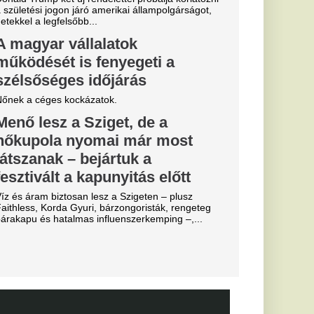
áros, újabb
el a nyáron
 eldőlt
vője a Real
.
, eltiltások
 a Vidi és a
ki
posvár, a Haladás és a
k Budapestre,
lyet a
apkodták az összes