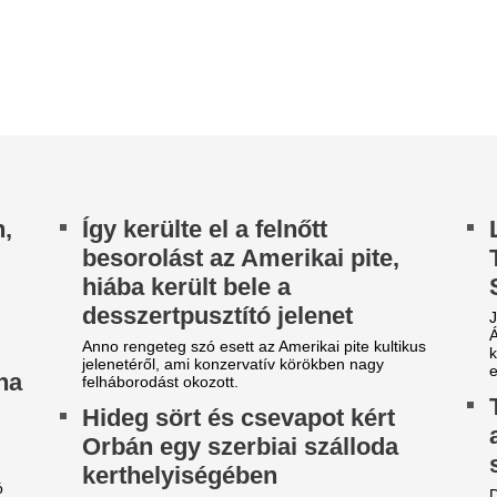
y helyi lap írt arról, hogy a korábbi magyar
a születési jogon járó amerik
niszterelnök megjelent a gučai
hetekkel a legfelsőbb...
ombitafesztiválon.
A magyar vállalat
lőkerült Orbán Viktor:
működését is feny
áratlan helyen kapták
szélsőséges időjá
encsevégre, azonnal köré
Nőnek a céges kockázatok.
yűltek az emberek
Menő lesz a Sziget
bán Viktort a szerbiai Gucsa trombitafesztiválján
tózták le. Egy helyi portál beszámolója szerint a
hőkupola nyomai
lt miniszterelnök a barátaival...
látszanak – bejárt
egszüntette magyarországi
fesztivált a kapuny
evékenységét a Robinson
Víz és áram biztosan lesz a S
ours
Faithless, Korda Gyuri, bárz
párakapu és hatalmas influen
bolgár Robinson Tours Ltd. utazási iroda
vatalos bejelentést tett Budapest Főváros
rmányhivatala felé, amelyben -...