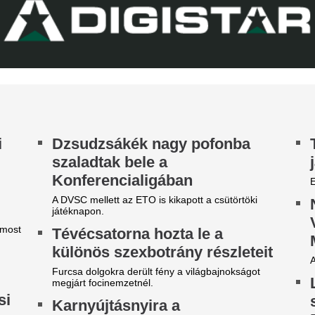
ico Williams nagyon közel
hhoz, hogy a világ egyik
egjobb csapatába igazoljon
 Arsenal azt követően fordult a spanyol
lágbajnok felé, hogy Barcola és Vinícius Jr. is
met mondott.
egjelent a Kaszás egy kórház
"Hol a csapatunk?