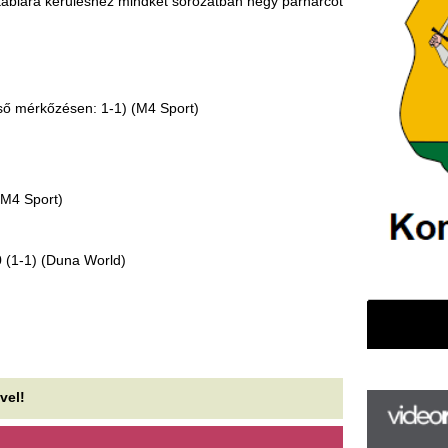
World)
F
m
H
P
l
k
k
H
új
ta
az
er
rá
Ho