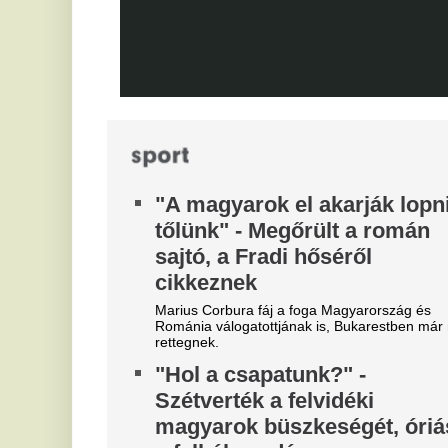
N
Videón, ahogy a magyar
a
center megalázó módon
l
szereli a világ legjobbját
Az
vi
Ontja a tehetségeket a zsenikeltető.
ne
„Nagy kamu az egész” - Majkát
M