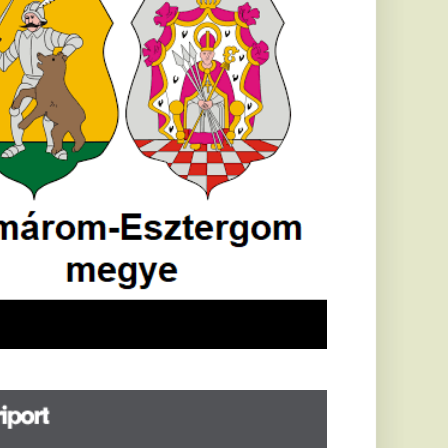
öldrengés rázta
eg
orvátországot,
écsett is érezni
ehetett, anyagi
árok is
eletkeztek
orvátországban
abb földrengés volt
pasztalható, az MTI
t írja: ezúttal 6,3-es
ősségű földrengés
zta meg
rvátországot