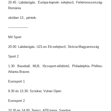
20.45: Labdarúgás, Európa-bajnoki selejtező, Fehéroroszország-
Románia
október 13., péntek:
--------------------
M4 Sport
20.00: Labdarúgás, U21-es Eb-selejtező, Skócia-Magyarország
Sport 2
1.30: Baseball, MLB, főcsoport-elődöntő, Philadelphia Phillies-
Atlanta Braves
Eurosport 1
8.30 és 13.30: Sznúker, Vuhan Open
Eurosport 2
10.30 és 14.00: Tenisz, ATP-torna, Sanghaj