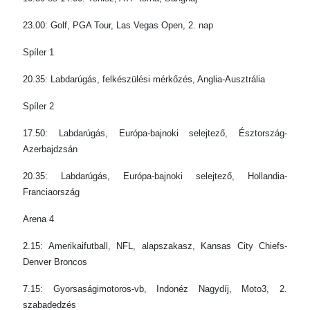
23.00: Golf, PGA Tour, Las Vegas Open, 2. nap
Spíler 1
20.35: Labdarúgás, felkészülési mérkőzés, Anglia-Ausztrália
Spíler 2
17.50: Labdarúgás, Európa-bajnoki selejtező, Észtország-
Azerbajdzsán
20.35: Labdarúgás, Európa-bajnoki selejtező, Hollandia-
Franciaország
Arena 4
2.15: Amerikaifutball, NFL, alapszakasz, Kansas City Chiefs-
Denver Broncos
7.15: Gyorsaságimotoros-vb, Indonéz Nagydíj, Moto3, 2.
szabadedzés