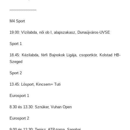
-----------------------
M4 Sport
19.00: Vízilabda, női ob I, alapszakasz, Dunaújváros-UVSE
Sport 1
18.45: Kézilabda, férfi Bajnokok Ligája, csoportkör, Kolstad HB-
Szeged
Sport 2
13.45: Lósport, Kincsem+ Tuti
Eurosport 1
8.30 és 13.30: Sznúker, Vuhan Open
Eurosport 2
9.00 és 12.30: Tenisz, ATP-torna, Sanghaj