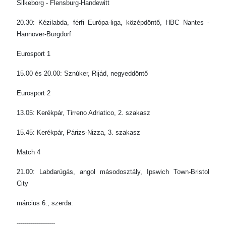
Silkeborg - Flensburg-Handewitt
20.30: Kézilabda, férfi Európa-liga, középdöntő, HBC Nantes -
Hannover-Burgdorf
Eurosport 1
15.00 és 20.00: Sznúker, Rijád, negyeddöntő
Eurosport 2
13.05: Kerékpár, Tirreno Adriatico, 2. szakasz
15.45: Kerékpár, Párizs-Nizza, 3. szakasz
Match 4
21.00: Labdarúgás, angol másodosztály, Ipswich Town-Bristol
City
március 6., szerda:
-------------------