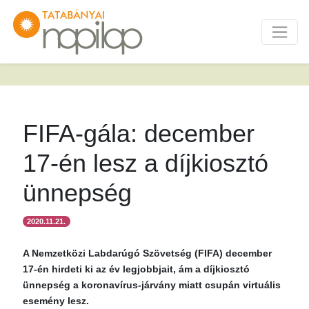
FIFA-gála: december
17-én lesz a díjkiosztó
ünnepség
2020.11.21.
A Nemzetközi Labdarúgó Szövetség (FIFA) december
17-én hirdeti ki az év legjobbjait, ám a díjkiosztó
ünnepség a koronavírus-járvány miatt csupán virtuális
esemény lesz.