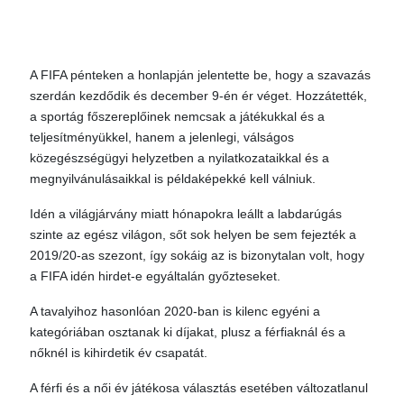
A FIFA pénteken a honlapján jelentette be, hogy a szavazás
szerdán kezdődik és december 9-én ér véget. Hozzátették,
a sportág főszereplőinek nemcsak a játékukkal és a
teljesítményükkel, hanem a jelenlegi, válságos
közegészségügyi helyzetben a nyilatkozataikkal és a
megnyilvánulásaikkal is példaképekké kell válniuk.
Idén a világjárvány miatt hónapokra leállt a labdarúgás
szinte az egész világon, sőt sok helyen be sem fejezték a
2019/20-as szezont, így sokáig az is bizonytalan volt, hogy
a FIFA idén hirdet-e egyáltalán győzteseket.
A tavalyihoz hasonlóan 2020-ban is kilenc egyéni a
kategóriában osztanak ki díjakat, plusz a férfiaknál és a
nőknél is kihirdetik év csapatát.
A férfi és a női év játékosa választás esetében változatlanul