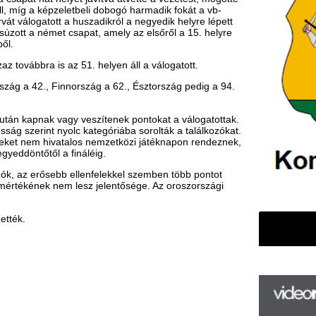
yolc kategóriába sorolták a találkozókat.
atalos nemzetközi játéknapon rendeznek,
 fináléig.
b ellenfelekkel szemben több pontot
m lesz jelentősége. Az oroszországi
F
m
H
P
l
k
k
H
új
ta
az
er
rá
Ho