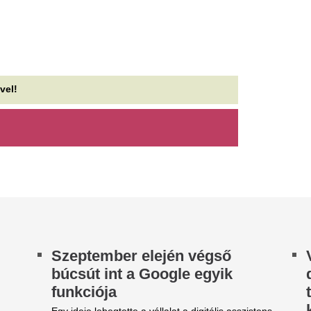
zeptember elején végső
Visszatért a
úcsút int a Google egyik
dopaminöltözködé
unkciója
terapeuták szerint
kedvre derít
y ideje lebegtette a vállalat a digitális asszistens
rsát, ami úgy tűnik, egy hónapon belül
A dopaminöltözködés nem eg
gpecsételődik. A helyét egy újabb...
körülhatárolható stílusirányza
eringő a Legfőbb
Folytatódik az ár
gyészségen: Fürcht Pálnak
kutakon, ennyivel
ár van új helye, Nagy Gábor
a tankolás
álint még keresi
A csütörtöki csökkenést köve
gy a mozgás a Legfőbb Ügyészségen, az
változnak az üzemanyagok na
anykonvoj ügy miatt lemondott nyomozó
A forintot is megü
ügyész már új beosztásában dolgozik, és az...
aszály
árgyal a Ferencváros, újabb
átékost adnának el a nyáron
Az aszály már a magyar vállala
sújtja.
yre kisebb a keret.
Ő a 82 éves Kolta
yilkos aszteroida: nukleáris
párja: Ildikóval tú
obbantással menthetik meg
életük legneheze
ínai tudósok a Földet?
Koltai Róbert és rendező fele
 ezer (!) olyan aszteroida kering a
közös életük legnehezebb idős
prendszerben, amely akár teljes városok
pusztítására is képes lehet, ezért elkészült az...