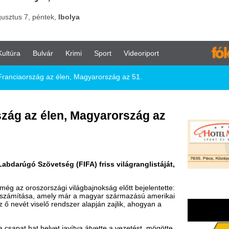
vár
Krimi
Sport
Videoriport
g az élen, Magyarország az 51.
 élen, Magyarország az
etség (FIFA) friss világranglistáját,
szági világbajnokság előtt bejelentette:
, amely már a magyar származású amerikai
lő rendszer alapján zajlik, ahogyan a
elyet javítva átvette a vezetést, mögötte
letbeli dobogó harmadik fokát a vb-
 a huszadikról a negyedik helyre lépett
csapat, amely az elsőről a 15. helyre
z 51. helyen áll a válogatott.
nnország a 62., Észtország pedig a 94.
agy veszítenek pontokat a válogatottak.