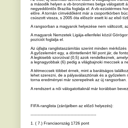
A győzelemért egy, a döntetlenért fél pont jár, de fontosság szerint n
A legkisebb szorzóval (0,5) azok rendelkeznek, amelyeket nem hiv
a legnagyobbak (6) pedig a világbajnoki meccsek a negyeddöntőtől a
A tétmeccsek többet érnek, mint a barátságos találkozók, az erőseb
lehet szerezni, de a pályaválasztónak és a győzelem mértékének ne
torna eredményei már szerepelnek az új rangsorban.
A rendszert a női válogatottaknál már korábban bevezették.
FIFA-ranglista (zárójelben az előző helyezés):
----------------------------------------------
1. ( 7.) Franciaország 1726 pont
2. ( 3.) Belgium 1723
3. ( 2.) Brazília 1431
4. (20.) Horvátország 1643
5. (14.) Uruguay 1627
6. (12.) Anglia 1615
7. ( 4.) Portugália 1599
8. ( 6.) Svájc 1597
9. ( 8.) Spanyolország 1580
10. (12.) Dánia 1580