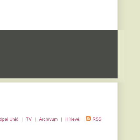
m
|
Hírlevél
|
RSS