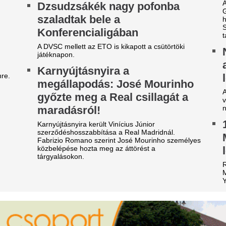
i lesz most így? Megrázó hírt
Teljesen kiszáradt
özöltek a meteorológusok:
Magyarország egy
égsem jön a várt enyhülés,
leghosszabb folyó
lyen sokáig marad az extrém
helyzet a Zagyván
orróság felettünk
Teljesen kiszáradt egy szak
ami a helyi elővilágra is kriti
g sokáig maradhat a forróság.
Tévedésből kidobt
z ATV sztárja volt, ma egy
egymillió eurós n
idéki kis faluban él Krug
lottószelvényét, 
mília: felmondása után a
a szeméttelepen k
átrába költözött
A beszámolók szerint amikor
ug Emília 2025-ben 12 év után mondott fel az
dolgozói megtalálták a szelvé
V-nél, majd férjével a Mátrába költöztek.
mintha ők nyerték volna meg
ivatarok mossák el a
Az RTL bombázója
egyetlen kánikulát ezekben a
óta nem feküdt le 
ármegyékben csütörtökön:
ezért döntött így