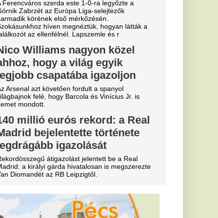
ik
ja: drámai a
ál
aszon a Zagyva medre,
kus hatással van.
a az
yertes
két nap múlva
erült elő
 a szeméttelep
nyt, úgy ünnepeltek,
 a főnyereményt.
 szakítása
senkivel: