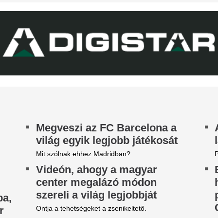
DVSC mellett az ETO is kikapott a csütörtöki
Nico Williams nag
téknapon.
ahhoz, hogy a vil
arnyújtásnyira a
legjobb csapatába
egállapodás: José Mourinho
Az Arsenal azt követően fordu
yőzte meg a Real csillagát a
világbajnok felé, hogy Barcola 
aradásról!
nemet mondott.
140 millió eurós r
rnyújtásnyira került Vinícius Júnior
erződéshosszabbítása a Real Madridnál.
Madrid bejelentett
brizio Romano szerint José Mourinho személyes
zbelépése hozta meg az áttörést a
legdrágább igazol
rgyalásokon.
Rekordösszegű átigazolást je
Madrid: a királyi gárda hivat
Yan Diomandét az RB Leipzig