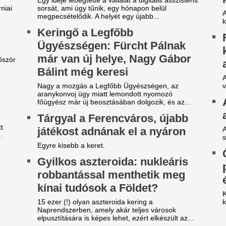
egveszi az FC Barcelona a
A 39 éves Lionel M
ilág egyik legjobb játékosát
láncát
t szólnak ehhez Madridban?
Pintér Dániel is beköszönt, d
ideón, ahogy a magyar
EL-lapszemle: "A 
enter megalázó módon
hipnotizálta az ell
zereli a világ legjobbját
pofon a lengyel fo
Górnik-edző maga
tja a tehetségeket a zsenikeltető.
A Ferencváros szerda este 1-
zsudzsákék nagy pofonba
Górnik Zabrzét az Európa Lig
zaladtak bele a
harmadik körének első mérk
Szokásunkhoz híven megnéztü
onferencialigában
találkozót az ellenfélnél. Lap