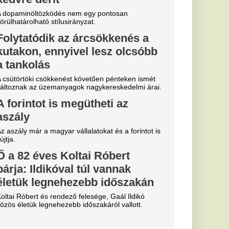
essi letépte
e a VAR közbeszólt.
Fradi
enfelet", nagy
cinak, de a
biztos
0-ra legyőzte a
a-selejtezők
őzésén.
k, hogyan látták a
szemle és r