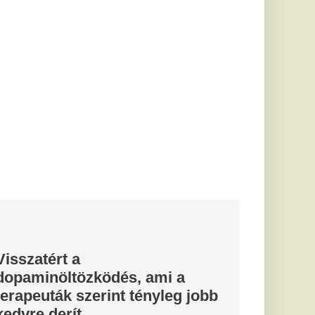
s, ami a
 tényleg jobb
y pontosan
t.
csökkenés a
 lesz olcsóbb
tően pénteken ismét
gykereskedelmi árai.
theti az
tokat és a forintot is
i Róbert
l vannak
bb időszakán
sége, Gaál Ildikó
zakáról vallott.