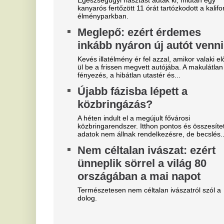
Szoboszlait nem érdekli a
M
felelősség, Liverpoolban a
v
vezetőségre mutogat
Mi
A Liverpool körül ugyanakkor továbbra sem
V
csitulnak a viták, még szükség lenne néhány
c
komoly erősítésre.
s
Real Madrid: robbant a bomba,
éjszaka eldőlt Vinícius Júnior
On
jövője
D
s
Mourinhót is bevonták a vezetők.
K
Mobilja miatt verték agyon