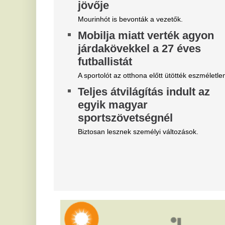
Magyar Péter felmentette Nagy
M
Mártont
k
m
Kármán András vette át a helyét az IMF-nél.
i
Belső vizsgálat a MÁV-nál,
f
Mészáros Lőrinc bizalmi
Mé
embere leromboltatja a már
majdnem elkészült várókat
A
v
Bíróság elé kerül az elfajult elszámolási vita, de
közben lebontják a százmilliókból felhúzott
E
épületeket.
M
Magyar Péter szerint
Kr
világszerte irigylik és csodálva
AT
figyelik most a magyarokat
Z
Helyzetjelentést adott Magyar Péter.
k
„Elegem van a NER-es
v