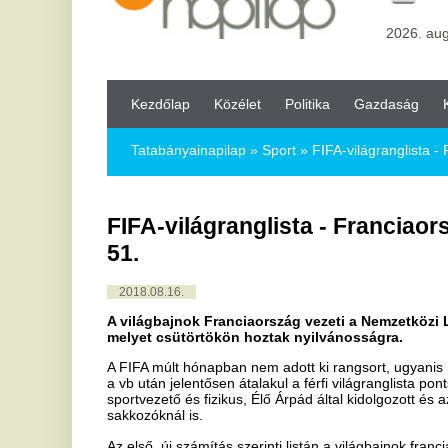
Kezdőlap
Közélet
Politika
Gazdaság
Kultúra
Bul
Tatabányainapilap
»
Sport »
FIFA-világranglista - Franciaorszá
FIFA-világranglista - Franciaország az
51.
2018.08.16.
A világbajnok Franciaország vezeti a Nemzetközi Labdarúgó Szöv
melyet csütörtökön hoztak nyilvánosságra.
A FIFA múlt hónapban nem adott ki rangsort, ugyanis még az oroszor
a vb után jelentősen átalakul a férfi világranglista pontszámítása
sportvezető és fizikus, Élő Árpád által kidolgozott és az ő nevét vise
sakkozóknál is.
Az első, új számítás szerinti listán a világbajnok francia csapat hat h
a második helyen a vb-bronzérmes belga válogatott áll, míg a képze
negyeddöntős Brazília foglalja el. A vb-ezüstérmes horvát válogatott
előre. A tornán címvédőként már a csoportkörben búcsúzott a német 
csúszott vissza, s 2005 óta először esett ki az első tízből.
A rangsorban a magyarok helyezése nem változott, azaz továbbra is a
A magyarok Nemzetek Ligája-ellenfelei közül Görögország a 42., Fi
pozíciót foglalja el.
Az újfajta ranglistaszámítás szerint minden mérkőzés után kapnak v