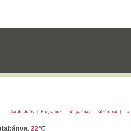
etés
|
Programok
|
Képgalériák
|
Közérdekű
|
Európai Unió
|
TV
|
Archívu
a,
22
°C
tek,
Ibolya