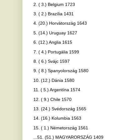
11. ( 5.) Argentína 1574
12. ( 9.) Chile 1570
13. (24.) Svédország 1565
14. (16.) Kolumbia 1563
15. ( 1.) Németország 1561
...51. (51.) MAGYARORSZÁG 1409
Ha tetszett a cikk Önnek, ossza meg ismerőseivel!