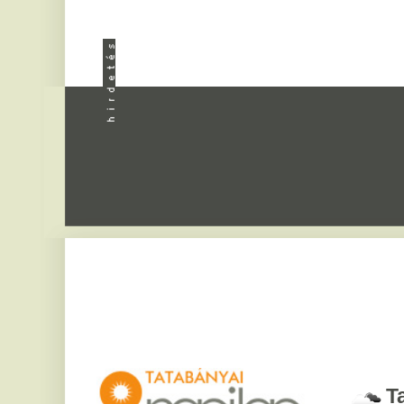
Apróhird
Tatabány
2026. augusztus 7, pén