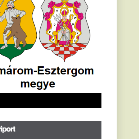
öldrengés rázta
eg
orvátországot,
écsett is érezni
ehetett, anyagi
árok is
eletkeztek
orvátországban
abb földrengés volt
pasztalható, az MTI
t írja: ezúttal 6,3-es
ősségű földrengés
zta meg
rvátországot