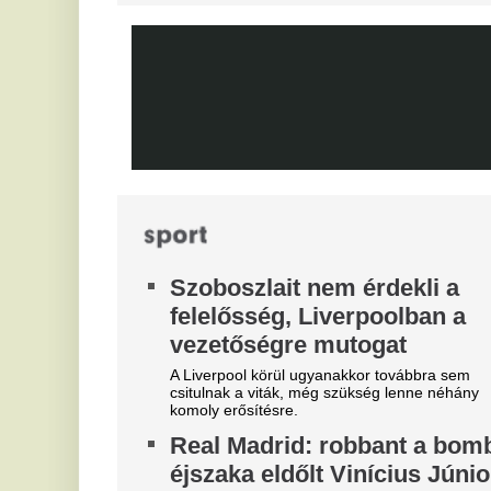
járdakövekkel a 27 éves
A 
já
futballistát
K
A sportolót az otthona előtt ütötték eszméletlenre.
m
Teljes átvilágítás indult az
g
egyik magyar
m
sportszövetségnél
Ka
Biztosan lesznek személyi változások.
sz
Fa
kö
tá