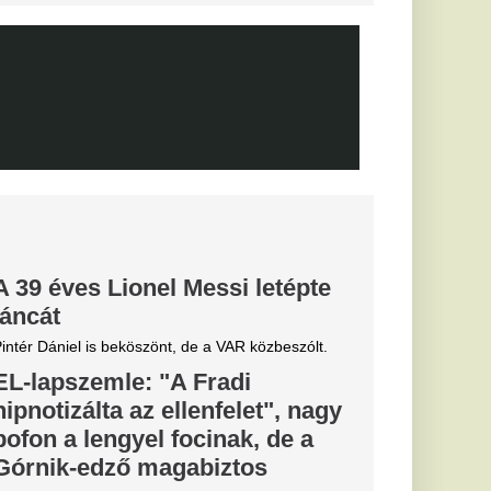
yon közel
ág egyik
 igazoljon
lt a spanyol
és Vinícius Jr. is
ekord: a Real
e története
ását
lentett be a Real
alosan is megszerezte
től.