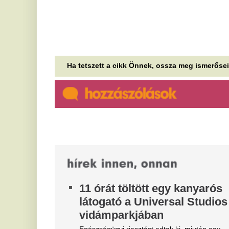
11 órát töltött egy kanyarós
S
látogató a Universal Studios
b
vidámparkjában
f
Egészségügyi riasztást adtak ki, miután egy
Eg
kanyarós fertőzött 11 órát tartózkodott a kaliforniai
so
élményparkban.
me
Meglepő: ezért érdemes
K
inkább nyáron új autót venni
Ü
m
Kevés illatélmény ér fel azzal, amikor valaki először
ül be a frissen megvett autójába. A makulátlan
B
fényezés, a hibátlan utastér és...
Na
Újabb fázisba lépett a
ar
fő
közbringázás?
T
A héten indult el a megújult fővárosi
közbringarendszer. Itthon pontos és összesített
j
adatok nem állnak rendelkezésre, de becslés...
Eg
Nem céltalan ivászat: ezért
G
ünneplik sörrel a világ 80
r
országában a mai napot
k
Természetesen nem céltalan ivászatról szól a
dolog.
15
Na
el