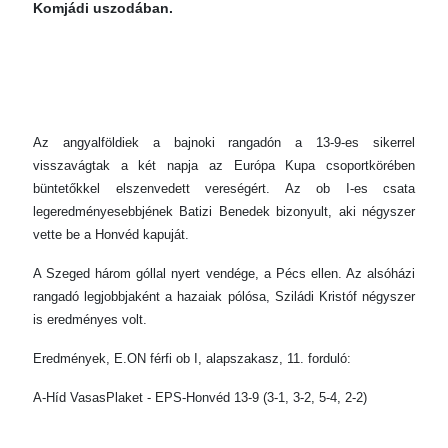
Komjádi uszodában.
Az angyalföldiek a bajnoki rangadón a 13-9-es sikerrel
visszavágtak a két napja az Európa Kupa csoportkörében
büntetőkkel elszenvedett vereségért. Az ob I-es csata
legeredményesebbjének Batizi Benedek bizonyult, aki négyszer
vette be a Honvéd kapuját.
A Szeged három góllal nyert vendége, a Pécs ellen. Az alsóházi
rangadó legjobbjaként a hazaiak pólósa, Sziládi Kristóf négyszer
is eredményes volt.
Eredmények, E.ON férfi ob I, alapszakasz, 11. forduló:
A-Híd VasasPlaket - EPS-Honvéd 13-9 (3-1, 3-2, 5-4, 2-2)