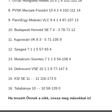
7. UVSE Hunguest Hotels 10 5 1 4 101-102 16
8. PVSK Mecsek-Füszért 10 4 2 4 102-111 14
9. PannErgy-Miskolci VLC 9 4 1 4 87-107 13
10. Budapesti Honvéd SE 7 4 - 3 78-71 12
11. Kaposvári VK 8 3 - 5 71-105 9
12. Szeged 7 1 1 5 57-93 4
13. Metalcom-Szentes 7 1 1 5 54-108 4
14. Debreceni VSE 10 1 1 8 77-147 4
15. KSI SE 11 - - 11 116-173 0
16. Tatabánya 10 - - 10 58-139 0
Ha teszett Önnek a cikk, ossza meg másokkal is!