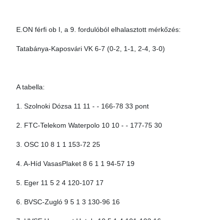
E.ON férfi ob I, a 9. fordulóból elhalasztott mérkőzés:
Tatabánya-Kaposvári VK 6-7 (0-2, 1-1, 2-4, 3-0)
A tabella:
1. Szolnoki Dózsa 11 11 - - 166-78 33 pont
2. FTC-Telekom Waterpolo 10 10 - - 177-75 30
3. OSC 10 8 1 1 153-72 25
4. A-Híd VasasPlaket 8 6 1 1 94-57 19
5. Eger 11 5 2 4 120-107 17
6. BVSC-Zugló 9 5 1 3 130-96 16