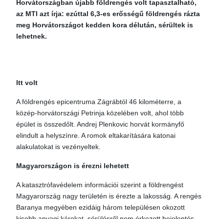
Horvátországban újabb földrengés volt tapasztalható,
az MTI azt írja: ezúttal 6,3-es erősségű földrengés rázta
meg Horvátországot kedden kora délután, sérültek is
lehetnek.
Itt volt
A földrengés epicentruma Zágrábtól 46 kilométerre, a
közép-horvátországi Petrinja közelében volt, ahol több
épület is összedőlt. Andrej Plenkovic horvát kormányfő
elindult a helyszínre. A romok eltakarítására katonai
alakulatokat is vezényeltek.
Magyarországon is érezni lehetett
A katasztrófavédelem információi szerint a földrengést
Magyarország nagy területén is érezte a lakosság. A rengés
Baranya megyében ezidáig három településen okozott
kisebb anyagi károkat, sérülésről nem érkezett bejelentés.