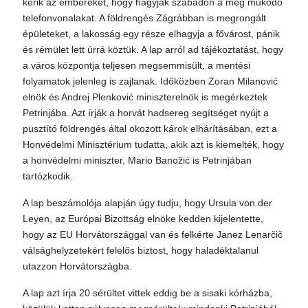
kérik az embereket, hogy hagyják szabadon a még működő
telefonvonalakat. A földrengés Zágrábban is megrongált
épületeket, a lakosság egy része elhagyja a fővárost, pánik
és rémület lett úrrá köztük. A lap arról ad tájékoztatást, hogy
a város központja teljesen megsemmisült, a mentési
folyamatok jelenleg is zajlanak. Időközben Zoran Milanović
elnök és Andrej Plenković miniszterelnök is megérkeztek
Petrinjába. Azt írják a horvát hadsereg segítséget nyújt a
pusztító földrengés által okozott károk elhárításában, ezt a
Honvédelmi Minisztérium tudatta, akik azt is kiemelték, hogy
a honvédelmi miniszter, Mario Banožić is Petrinjában
tartózkodik.
A lap beszámolója alapján úgy tudju, hogy Ursula von der
Leyen, az Európai Bizottság elnöke kedden kijelentette,
hogy az EU Horvátországgal van és felkérte Janez Lenarčič
válsághelyzetekért felelős biztost, hogy haladéktalanul
utazzon Horvátországba.
A lap azt írja 20 sérültet vittek eddig be a sisaki kórházba,