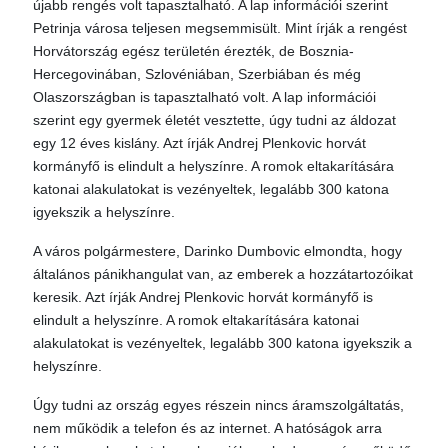
újabb rengés volt tapasztalható. A lap információi szerint
Petrinja városa teljesen megsemmisült. Mint írják a rengést
Horvátország egész területén érezték, de Bosznia-
Hercegovinában, Szlovéniában, Szerbiában és még
Olaszországban is tapasztalható volt. A lap információi
szerint egy gyermek életét vesztette, úgy tudni az áldozat
egy 12 éves kislány. Azt írják Andrej Plenkovic horvát
kormányfő is elindult a helyszínre. A romok eltakarítására
katonai alakulatokat is vezényeltek, legalább 300 katona
igyekszik a helyszínre.
A város polgármestere, Darinko Dumbovic elmondta, hogy
általános pánikhangulat van, az emberek a hozzátartozóikat
keresik. Azt írják Andrej Plenkovic horvát kormányfő is
elindult a helyszínre. A romok eltakarítására katonai
alakulatokat is vezényeltek, legalább 300 katona igyekszik a
helyszínre.
Úgy tudni az ország egyes részein nincs áramszolgáltatás,
nem működik a telefon és az internet. A hatóságok arra