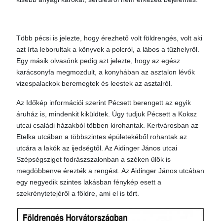
Több pécsi is jelezte, hogy érezhető volt földrengés, volt aki
azt írta leborultak a könyvek a polcról, a lábos a tűzhelyről.
Egy másik olvasónk pedig azt jelezte, hogy az egész
karácsonyfa megmozdult, a konyhában az asztalon lévők
vizespalackok beremegtek és leestek az asztalról.
Az Időkép információi szerint Pécsett berengett az egyik
áruház is, mindenkit kiküldtek. Úgy tudjuk Pécsett a Koksz
utcai családi házakból többen kirohantak. Kertvárosban az
Etelka utcában a többszintes épületekéből rohantak az
utcára a lakók az ijedségtől. Az Aidinger János utcai
Szépségsziget fodrászszalonban a széken ülök is
megdöbbenve érezték a rengést. Az Aidinger János utcában
egy negyedik szintes lakásban fénykép esett a
szekrénytetejéről a földre, ami el is tört.