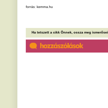
A szegedi gyermeksebészeti
„
műtő rémálma megmutatja,
n
hogy a rendszer már nem bír
F