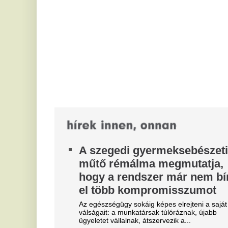
el több kompromisszumot
c
P
Az egészségügy sokáig képes elrejteni a saját
válságait: a munkatársak túlóráznak, újabb
Ne
ügyeletet vállalnak, átszervezik a...
3
Enyhül a hőség, de riasztást
m
adtak ki több megyére, heves
t
viharok is előfordulhatnak
j
A HungaroMet első- és másodfokú figyelmeztetést
adott ki péntekre a magas középhőmérséklet és a
Ke
zivatarveszély miatt. A...
M
„Találkozunk ott” – nem kizárt
ö
az újabb tömeges határsértés
m
A spanyol hatóságok a marokkói közösségi
Vé
médiában terjedő, újabb tömeges határsértésre
bíztató üzeneteket vizsgálnak –...
A
Gajdos László felháborodott a
s
Fidesz viselkedésén: „Ez azért
m
már mindennek a teteje.”
Mé
Gajdos László éles hangvételű üzenetben reagált
a Fidesz részéről érkező támadásokra.