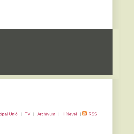
m
|
Hírlevél
|
RSS