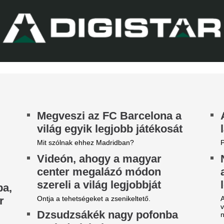
Górnik-edző maga
arnyújtásnyira a
A Ferencváros szerda este 1-
egállapodás: José Mourinho
Górnik Zabrzét az Európa Lig
harmadik körének első mérk
yőzte meg a Real csillagát a
Szokásunkhoz híven megnéztü
aradásról!
találkozót az ellenfélnél. Lap
140 millió eurós r
rnyújtásnyira került Vinícius Júnior
erződéshosszabbítása a Real Madridnál.
Madrid bejelentett
brizio Romano szerint José Mourinho személyes
zbelépése hozta meg az áttörést a
legdrágább igazol
rgyalásokon.
Rekordösszegű átigazolást je
Madrid: a királyi gárda hivat
Yan Diomandét az RB Leipzig