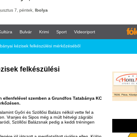
vár
Krimi
Sport
Videoriport
ek felkészülési mérkőzéséből
elkészülési
el szemben a Grundfos Tatabánya KC
 Szöllősi Balázs nélkül vette fel a
 Sipos még a múlt hétvégi zágrábi
 Balázsnak pedig a keddi tréningen
tt a megfiatalított riválisa ellen. Külön
, jó teljesítményt nyújtott Schäffer,
 Bartucz és Székely is jó néhány
átékkal valóságos gólfesztivált
Matics Vladan mester – akárcsak a múlt
abiztos vezetést, és mint később
ztató, jó edzőmérkőzést vívtunk, még