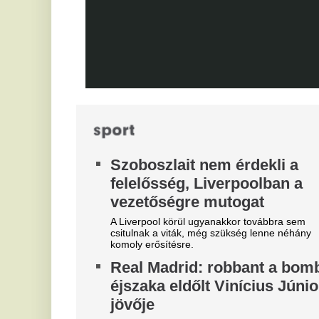
futballistát
K
A sportolót az otthona előtt ütötték eszméletlenre.
m
Teljes átvilágítás indult az
g
egyik magyar
m
sportszövetségnél
Ka
Biztosan lesznek személyi változások.
sz
Fa
kö
tá