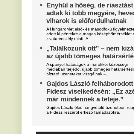
Szoboszlait nem érdekli a
M
felelősség, Liverpoolban a
v
vezetőségre mutogat
Mi
A Liverpool körül ugyanakkor továbbra sem
V
csitulnak a viták, még szükség lenne néhány
c
komoly erősítésre.
s
Real Madrid: robbant a bomba,
éjszaka eldőlt Vinícius Júnior
On
jövője
D
s
Mourinhót is bevonták a vezetők.
K
Mobilja miatt verték agyon
járdakövekkel a 27 éves
A 
já