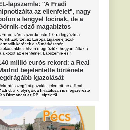
 szakítása
senkivel:
dével való szakítása
élt erről.
töztetett
: ami a
nt, bejárja a
k vitát váltott ki a
eó, amelyen egy
ce vizébe engedi
tok Nádai
épe miatt:
a népharag
 elrendelt
mindennapokat,