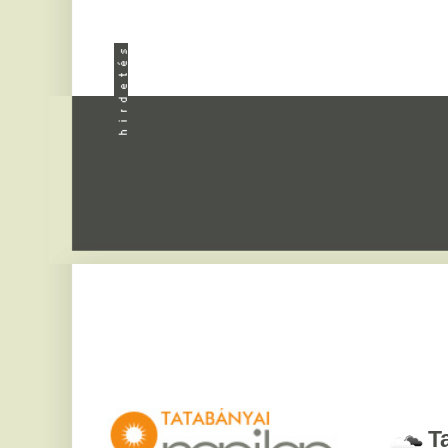
Apróhird
Tatabány
2026. augusztus 7, pén