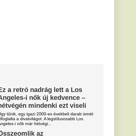
évekbeli darab ismét
gstílusosabb Los
eszakadtak
manyagpiacon, most
utósok a kutaknál.
bán Balázs
der
tott ki a
volt főszerkesztője
ázst. A jobboldali
asztási...
 amitől
ed, mint
: A robot nem hetente
, hanem naponta vagy
 egészén....