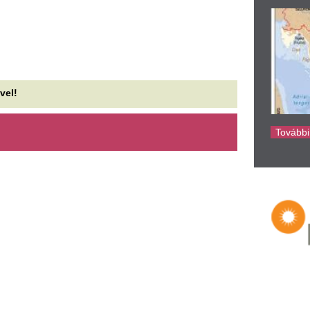
ke
Ön április 12 óta sajnos már
Ez a retró nadrág 
em csak egy random
Angeles-i nők új 
acebook-bohóc” – újabb
hétvégén mindenki