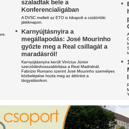
ivatarok mossák el a
Az RTL bombázója
egyetlen kánikulát ezekben a
óta nem feküdt le 
ármegyékben csütörtökön:
ezért döntött így
iadták az elsőfokú
Zsigmond Angi Mészáros Ben
óta nem volt senkivel, így besz
igyelmeztetést
Vízbe dobta a felöl
vármegyére is kiadták a riasztást zivatarok miatt!
kisbabáját az anya
itézy Dávid is megszólalt: áll
merülés után törté
 bál Sebestyén Balázs 65 ezer
világot
ős bulija miatt
Hatalmas felháborodást és élén
re számíthatnak a résztvevők?
közösségi médiában az a vid
édesanya váratlanul a meden
eljesen kiszáradt
felöltöztetett kisbabáját.
agyarország egyik
Forrnak az indula
eghosszabb folyója: drámai a
Anikó medencés k
elyzet a Zagyvánál
azonnal rázúdult 
ljesen kiszáradt egy szakaszon a Zagyva medre,
Súlyos aszály és országszerte
i a helyi elővilágra is kritikus hatással van.
vízkorlátozások nehezítik a 