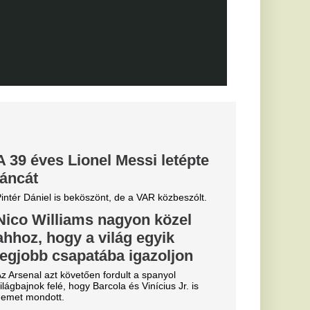
biztos
0-ra legyőzte a
a-selejtezők
őzésén.
k, hogyan látták a
szemle és r
ekord: a Real
e története
ását
lentett be a Real
alosan is megszerezte
től.