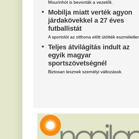
Belső vizsgálat a MÁV-nál,
Z
Mészáros Lőrinc bizalmi
k
embere leromboltatja a már
v
majdnem elkészült várókat
k
f
Bíróság elé kerül az elfajult elszámolási vita, de
közben lebontják a százmilliókból felhúzott
6 
épületeket.
V
Magyar Péter szerint
a
világszerte irigylik és csodálva
f
figyelik most a magyarokat
Mi
Helyzetjelentést adott Magyar Péter.
T
„Elegem van a NER-es
M
bérhírhamisítókból” –
l
elhatárolódott Németh
h
Balázstól a kalocsai
polgármester
Te
am
Bagó Zoltán a kalocsaiakat kérte, hogy ne