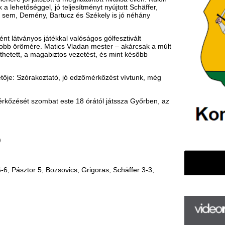
bat este 18 órától játssza Győrben, az
 Bozsovics, Grigoras, Schäffer 3-3,
F
m
H
P
l
k
k
H
új
ta
az
er
rá
Ho