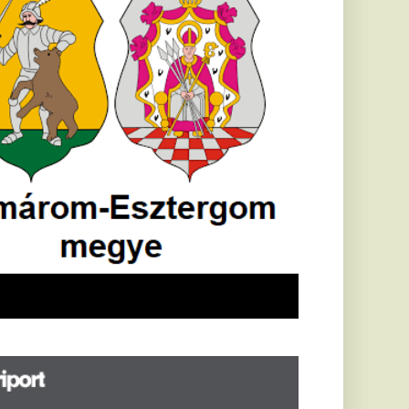
öldrengés rázta
eg
orvátországot,
écsett is érezni
ehetett, anyagi
árok is
eletkeztek
orvátországban
abb földrengés volt
pasztalható, az MTI
t írja: ezúttal 6,3-es
ősségű földrengés
zta meg
rvátországot