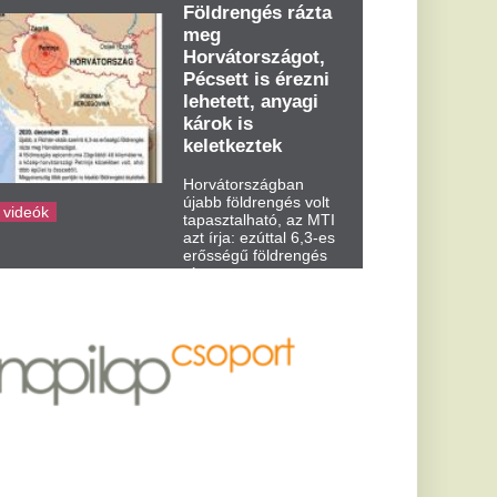
dden kora...
lett a Los
kedvence –
 ezt viseli