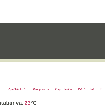
etés
|
Programok
|
Képgalériák
|
Közérdekű
|
Európai Unió
|
TV
|
Archívu
a,
23
°C
tek,
Ibolya