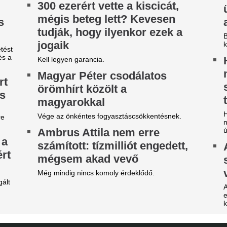
egveszi az FC Barcelona a
A 39 éves Lionel M
ilág egyik legjobb játékosát
láncát
t szólnak ehhez Madridban?
Pintér Dániel is beköszönt, d
ideón, ahogy a magyar
Nico Williams nag
enter megalázó módon
ahhoz, hogy a vil
zereli a világ legjobbját
legjobb csapatába
tja a tehetségeket a zsenikeltető.
Az Arsenal azt követően fordu
világbajnok felé, hogy Barcola 
zsudzsákék nagy pofonba
nemet mondott.
zaladtak bele a
EL-lapszemle: "A 
onferencialigában
hipnotizálta az ell
DVSC mellett az ETO is kikapott a csütörtöki
pofon a lengyel fo
téknapon.