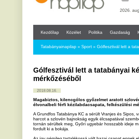
Kezdőlap
Közélet
Politika
Gazdaság
Kultúra
Bul
Tatabányainapilap
»
Sport »
Gólfesztivál lett a tatabányai kézis
Gólfesztivál lett a tatabányai kézisek f
mérkőzéséből
2018.08.16.
Magabiztos, kilencgólos győzelmet aratott szlovén ellenfelév
élvonalbeli férfi kézilabdacsapata, felkészülési mérkőzésen.
A Grundfos Tatabánya KC a sérült Vranjes és Sipos, valamint Győri és
harcot a szlovén bajnokság egyik élcsapatával szemben. Vranjes és
tornán sérültek meg, Győri ugyebár hosszabb ideje maródi, Szöllősi
fordult ki a bokája.
Az így némileg tartalékossá vált hazai csapat ennek ellenére jól játszo
kiemelendő, hogy a tehetséges tatabányai ifjak is éltek a lehetőséggel
Rozner és Rosta is. Nem lehetett panasz a kapusokra sem, Demény,
bravúrt bemutatott.
A tatabányaiak kiválóan védekeztek és gyors, helyenként látványos j
rendeztek, a kilátogató szépszámú közönség legnagyobb örömére. 
hétvégén Zágrábban – ezúttal is kedvére kísérletezgethetett, a mag
kiderült, a győzelmet nem veszélyeztette semmi.
Kontra Zsolt, a Grundfos Tatabánya KC technikai vezetője: Szórako
úgy is, hogy többen is sérüléssel küzdöttek-küzdenek.