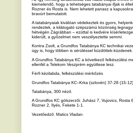
A Grundfos Tatabánya KC a következő felkészülési mérkőzését szom
ellenfél a Telekom Veszprém együttese lesz.
Férfi kézilabda, felkészülési mérkőzés
Grundfos Tatabánya KC–Krka (szlovén) 37-28 (15-12)
Tatabánya, 300 néző.
A Grundfos KC gólszerzői: Juhász 7, Vujovics, Rosta 6-6, Pásztor 5,
Rozner 2, Ilyés, Fekete 1-1.
Vezetőedző: Matics Vladan.
forrás: kemma.hu
Ha tetszett a cikk Önnek, ossza meg ismerőseivel!