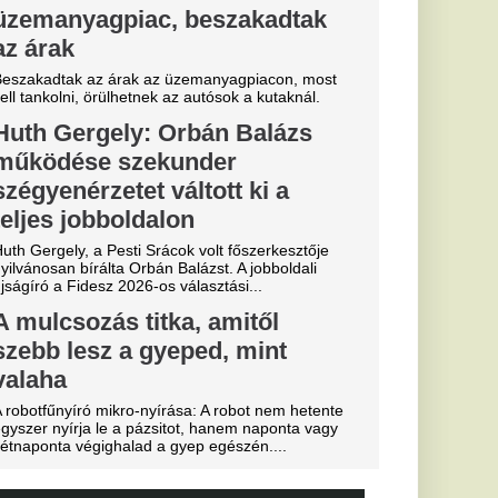
essi letépte
e a VAR közbeszólt.
yon közel
ág egyik
 igazoljon
lt a spanyol
és Vinícius Jr. is
Fradi
enfelet", nagy
cinak, de a