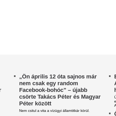
sörte Takács Péter és Magyar
Úgy tűnik, egy igazi 2000-es 
elfoglalta a divatvilágot. A le
éter között
Angeles-i nők már hétvégi...
m csitul a vita a vízügyi államtitkár körül.
Összeomlik az
00 ezerért vette a kiscicát,
üzemanyagpiac, b
égis beteg lett? Kevesen
az árak
udják, hogy ilyenkor ezek a
Beszakadtak az árak az üze
ogaik
kell tankolni, örülhetnek az a
Huth Gergely: Or
ll legyen garancia.
működése szekun
agyar Péter csodálatos
szégyenérzetet vál
römhírt közölt a
teljes jobboldalon
agyarokkal
Huth Gergely, a Pesti Srácok 
ge az önkéntes fogyasztáscsökkentésnek.
nyilvánosan bírálta Orbán Bal
mbrus Attila nem erre
újságíró a Fidesz 2026-os vál
zámított: tízmilliót engedett,
A mulcsozás titka,
égsem akad vevő
szebb lesz a gyep
valaha
g mindig nincs komoly érdeklődő.
A robotfűnyíró mikro-nyírása
egyszer nyírja le a pázsitot
kétnaponta végighalad a gyep