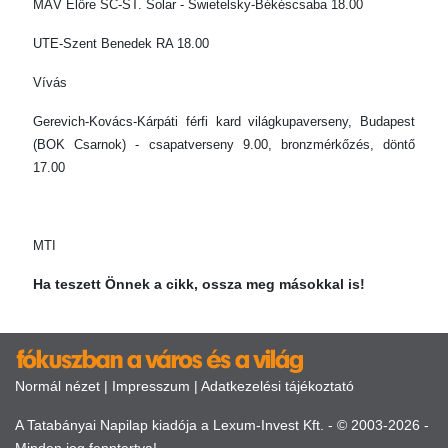
MÁV Előre SC-ST. Solar - Swietelsky-Békéscsaba 18.00
UTE-Szent Benedek RA 18.00
Vívás
Gerevich-Kovács-Kárpáti férfi kard világkupaverseny, Budapest
(BOK Csarnok) - csapatverseny 9.00, bronzmérkőzés, döntő
17.00
MTI
Ha teszett Önnek a cikk, ossza meg másokkal is!
Normál nézet
|
Impresszum
|
Adatkezelési tájékoztató
A Tatabányai Napilap kiadója a Lexum-Invest Kft. - © 2003-2026 -