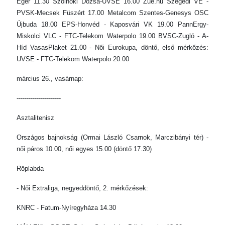
Eger 11.30 Szolnoki Dózsa-UVSE 16.00 Zue.hu Szegedi VE -
PVSK-Mecsek Füszért 17.00 Metalcom Szentes-Genesys OSC
Újbuda 18.00 EPS-Honvéd - Kaposvári VK 19.00 PannErgy-
Miskolci VLC - FTC-Telekom Waterpolo 19.00 BVSC-Zugló - A-
Híd VasasPlaket 21.00 - Női Eurokupa, döntő, első mérkőzés:
UVSE - FTC-Telekom Waterpolo 20.00
március 26., vasárnap:
----------------------
Asztalitenisz
Országos bajnokság (Ormai László Csarnok, Marczibányi tér) -
női páros 10.00, női egyes 15.00 (döntő 17.30)
Röplabda
- Női Extraliga, negyeddöntő, 2. mérkőzések:
KNRC - Fatum-Nyíregyháza 14.30