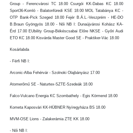
Group - Ferencvárosi TC 18.00 Csurgói KK-Dabas KC 18.00
Sport36-Komló - Balatonfüredi KSE 18.00 MOL Tatabánya KC -
OTP Bank-Pick Szeged 18.00 Fejér B.Á.L.-Veszprém - HE-DO
B.Braun Gyöngyös 18.00 - Női NB I: Dunaújvárosi Kohász KA-
Érd 17.00 EUbility Group-Békéscsabai Előre NKSE - Győri Audi
ETO KC 18.00 Kisvárda Master Good SE - Praktiker-Vác 18.00
Kosárlabda
- Férfi NB I:
Arconic-Alba Fehérvár - Szolnoki Olajbányász 17.00
Atomerőmű SE - Naturtex-SZTE-Szedeák 18.00
Falco-Vulcano Energia KC Szombathely - Egis Körmend 18.00
Kometa Kaposvári KK-HÜBNER Nyíregyháza BS 18.00
MVM-OSE Lions - Zalakerámia ZTE KK 18.00
- Női NB I: