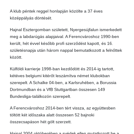
A klub péntek reggel honlapján közölte a 37 éves
középpályás döntését.
Hajnal Esztergomban született, Nyergesújfalun ismerkedett
meg a labdarúgás alapjaival. A Ferencvároshoz 1990-ben
került, hét évvel később profi szerződést kapott, és 16.
születésnapja után három nappal bemutatkozott a felnőttek
között.
Külföldi karrierje 1998-ban kezdődött és 2014-ig tartott,
kétéves belgiumi kitérőt leszámítva német klubokban
szerepelt. A Schalke 04-ben, a Karlsruhében, a Borussia
Dortmundban és a VfB Stuttgartban összesen 149
Bundesliga-találkozón szerepelt.
A Ferencvároshoz 2014-ben tért vissza, az együttesben
töltött két időszaka alatt összesen 52 bajnoki
összecsapáson hét gólt szerzett.
Hajnal 2004 októberében a svédek ellen mutatkozott be a