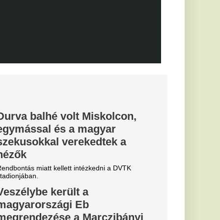
elmet aratott.
hozta: a
 egyik
dős rendszerhez.