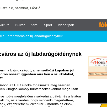
vár
Krimi
Sport
Videoriport
os az új labdarúgóidénynek
az új labdarúgóidénynek
ságot, a nemzetközi kupában jól
ggésben arra kéri a szurkolókat,
 elnöke fogalmazta meg szerdán
komoly büntetéseket vonhat maga után.
lelően viselkedni a pályán és a lelátón
kérdés, hogy mindenki megértette-e,
nénk elkerülni" - mondta az elnök,
atosan büntette a Ferencvárost.
ól történő kizárás is következhet egy
za tudja vetni" - hangsúlyozta. - "Ha
 lehetnek."
abályt léptetnek érvénybe, nagyon
ttal arra kérte a szurkolókat, hogy "a
e ad okot".