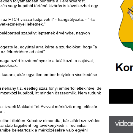
deményezte a találkozót a sajtóval,
 egyetlen ember helytelen viselkedése
etleg száz főnyi embertől eltekintve, de
ából, itt minden összeomlik. Nem tudunk
abi Tel-Avivval mérkőzik meg, először
 Kubatov elmondta, bár aláírt szerződés
nt fog tevékenykedni. Technikai
tozik a mérkőzésekre való egyéni
F
m
lyen körben is, mert az ő élettörténetén
H
P
gó lett belőle, egy igazi példakép. Ezért
l
ak volna is vele, de Gera nem vállalta
k
k
e az Egyesült Arab Emírségekben az al-
re válaszolva úgy reagált:
H
új
s szerződésünk van vele skyboxra, más
ta
az
er
rá
Ho