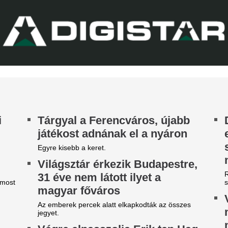
A 22 éves úszó fölényes győz
Xabi Alonso össze
Chelsea megvette
kedvenc játékosát
Tökéletesen illik a szárnyvé