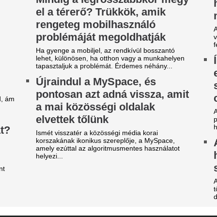
árgyal a Ferencváros, újabb
Durva balhé volt 
átékost adnának el a nyáron
egymással és a m
szekusokkal vere
yre kisebb a keret.
nézők
ilágsztár érkezik Budapestre,
Rendbontás miatt kellett int
1 éve nem látott ilyet a
stadionjában.
agyar főváros
Veszélybe került 
 emberek percek alatt elkapkodták az összes
magyarországi E
gyet.
megrendezése a M
égre elpasszolja Erik ten Hag
téri tűz miatt
gyik legrosszabb igazolását a
Pósfai Gábor is megszólalt.
anchester United
Betlehem Dávid n
y ideje igyekeznek tőle megszabadulni.
magyar küldöttsé
z egyik népszerű sportág
aranyérmét a vize
eljesen eltűnik a közmédiáról
bajnokságon
get ért egy korszak.