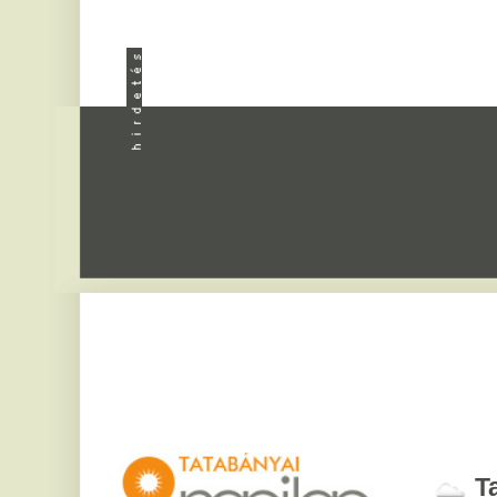
Apróhird
Tatabány
2026. augusztus 8, sz