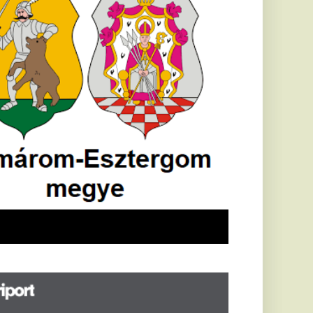
öldrengés rázta
eg
orvátországot,
écsett is érezni
ehetett, anyagi
árok is
eletkeztek
orvátországban
abb földrengés volt
pasztalható, az MTI
t írja: ezúttal 6,3-es
ősségű földrengés
zta meg
rvátországot