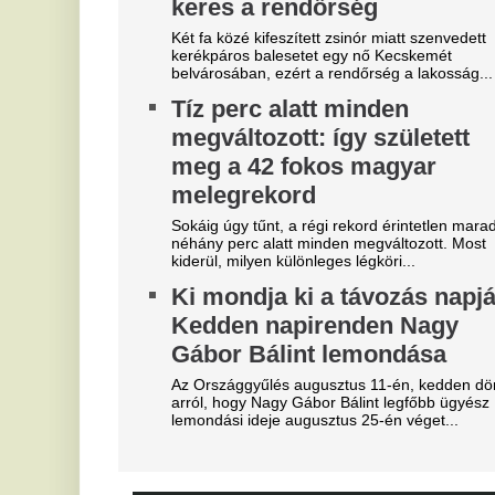
"A magyarok el akarják lopni
T
tőlünk" - Megőrült a román
j
sajtó, a Fradi hőséről
Eg
cikkeznek
V
Marius Corbura fáj a foga Magyarország és
3
Románia válogatottjának is, Bukarestben már most
m
rettegnek.
"Hol a csapatunk?" -
Az
je
Szétverték a felvidéki
V
magyarok büszkeségét, óriási
e
a felháborodás
M
dac
Eg
Azonnal örömünnep tört ki
A
Liverpoolban, változik a
t
Bajnokok Ligája szabályzata
Vé
Olyan szabályról van szó, amely korábban ár