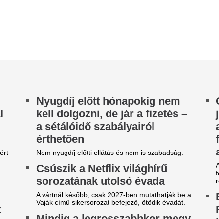
hadat üzen a Fac
l a térerő? Trükkök, amik
meg a TikToknak
engeteg mobilhasználó
A kétezres évek kultikus közö
roblémáját megoldhatják
visszatérésre készül, ezúttal
fegyverével támad: teljesen...
 gyenge a mobiljel, az rendkívül bosszantó
het, különösen, ha otthon vagy a munkahelyen
Így kellene igazábó
pasztaljuk a problémát. Érdemes néhány...
egy gasztroentero
jraindul a MySpace, és
szinte mindenki r
ontosan azt adná vissza, amit
csinálja
 mai közösségi oldalak
Azt gondolnád, vécére menni 
lvettek tőlünk
pedig egy gasztroenterológus
hétköznapi szokásunk többet á
mét visszatér a közösségi média korai
rszakának ikonikus szereplője, a MySpace,
A rák egyik legna
ely ezúttal az algoritmusmentes használatot
hozhatja létre a sa
lyezi...
sarkát
A ráksejtek túlhajszolt gén
töréseket okozhat. A hibás jav
daganat fejlődését, de új tám