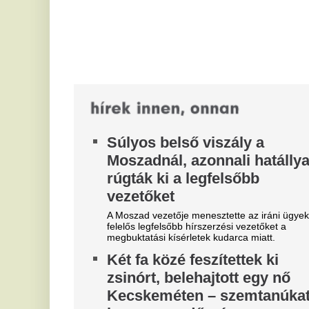
keres a rendőrség
e
Két fa közé kifeszített zsinór miatt szenvedett
r
kerékpáros balesetet egy nő Kecskemét
belvárosában, ezért a rendőrség a lakosság...
p
Tíz perc alatt minden
Ha
megváltozott: így született
le
ta
meg a 42 fokos magyar
Ú
melegrekord
p
Sokáig úgy tűnt, a régi rekord érintetlen marad, ám
a
néhány perc alatt minden megváltozott. Most
kiderül, milyen különleges légköri...
e
Ki mondja ki a távozás napját?
Is
Kedden napirenden Nagy
ko
am
Gábor Bálint lemondása
he
Az Országgyűlés augusztus 11-én, kedden dönt
arról, hogy Nagy Gábor Bálint legfőbb ügyész
lemondási ideje augusztus 25-én véget...