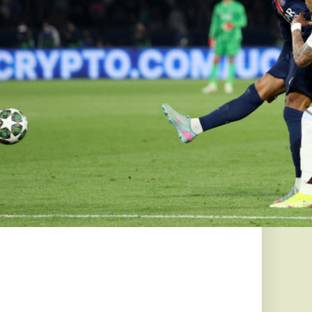
akadások
nagybanknál,
ok és a
is
 Banknál
zintézet közölte a
 MySpace-re?
ás oldal, és