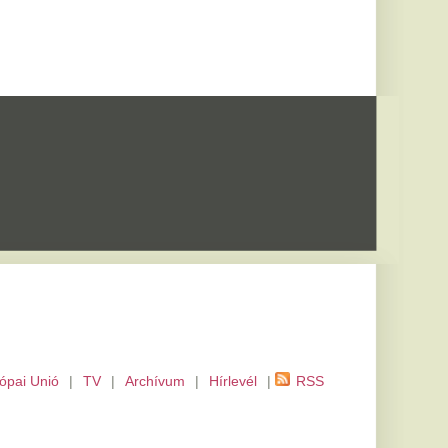
m
|
Hírlevél
|
RSS