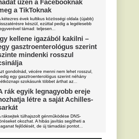
Miskolcon,
agyar
kedtek a
ézkedni a DVTK
a
b
arczibányi
yerte a
g első
s Európa-