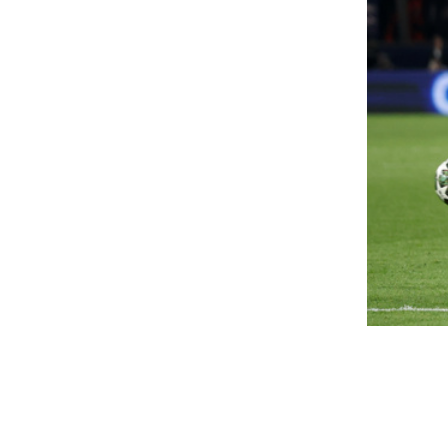
yugdíj előtt hónapokig nem
Órákig tartó fenn
ell dolgozni, de jár a fizetés –
jöhetnek a hazai 
 sétálóidő szabályairól
az azonnali utalás
rthetően
fizetési kérelmek 
akadozhatnak
m nyugdíj előtti ellátás és nem is szabadság.
A következő napokban a CIB
súszik a Netflix világhírű
fennakadások várhatók, a pén
orozatának utolsó évada
részleteket.
vártnál később, csak 2027-ben mutathatják be a
Emlékszel még a
ják című sikersorozat befejező, ötödik évadát.
Feltámad a legend
indig a legrosszabbkor megy