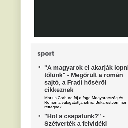
durván sújtotta Szoboszlai Dominik csapatát a
Bajnokok Ligájában.
Tévécsatorna hozta le a
különös szexbotrány részleteit
Furcsa dolgokra derült fény a világbajnokságot
megjárt focinemzetnél.