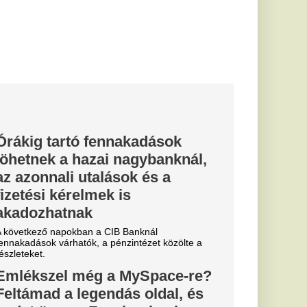
ebooknak
sségi oldala (újabb)
 pedig a legélesebb
l kakilni –
lógus szerint
osszul
nem lehet rosszul,
 szerint néhány
rthat az...
gyobb ereje
ját Achilles-
működése DNS-
ítás segítheti a
adási pontot...