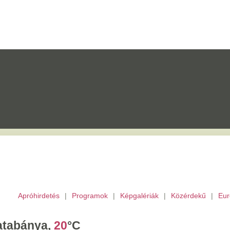
etés
|
Programok
|
Képgalériák
|
Közérdekű
|
Európai Unió
|
TV
|
Archívu
a,
20
°C
ombat,
László