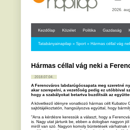
Kezdőlap
Közélet
Politika
Gazdaság
Kultúra
Bul
Tatabányainapilap
»
Sport »
Hármas céllal vág neki a Ferencvár
Hármas céllal vág neki a Ferencváros 
2018.07.04.
A Ferencváros labdarúgócsapata meg szeretné nyerni a bajnok
akar szerepelni, a vezetőség pedig ez utóbbival szoros összefü
hogy a szabályokat betartva buzdítsák az együttest.
A következő idényre vonatkozó hármas célt Kubatov Gábor, az FTC
sajtótájékoztatón, hangsúlyozva egyúttal, hogy bármilyen kihágás 
"Arra a kérdésre keressük a választ, hogy a Ferencváros tud-e megfe
is. Nagy utat jártunk be, ebben a dologban nagyon jól állunk, az a 
miről van szó. Nagyon komoly büntetések várhatnak ránk, ezt szeret
emlékeztetve, hogy az európai szövetség az elmúlt években folyam
Kérdésre válaszolva úgy vélekedett, zárt kapus mérkőzés vagy kupáb
újabb fegyelmi ügy esetén.
"Az a fontos, hogy egy ember se csináljon semmit, ami az FTC-t viss
ilyen, akár egyetlen is történik, annak beláthatatlan következményei
Elárulta, hogy a nemzetközi mérkőzésekre szigorúbb beléptetési sz
komolyan ellenőrzik a molinókat.
"Csak Fradi- és nemzeti színű zászlóink lehetnek" - szögezte le, egyú
sokat vitatott Fradi-karmozdulatot ne használják, mert az félreértésr