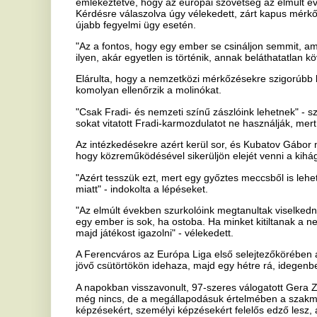
Az intézkedésekre azért kerül sor, és Kubatov Gábor maga azért kez
hogy közreműködésével sikerüljön elejét venni a kihágásoknak.
"Azért tesszük ezt, mert egy győztes meccsből is lehet kudarc, akár
miatt" - indokolta a lépéseket.
"Az elmúlt években szurkolóink megtanultak viselkedni néhány tíz, es
egy ember is sok, ha ostoba. Ha minket kitiltanak a nemzetközi kup
majd játékost igazolni" - vélekedett.
A Ferencváros az Európa Liga első selejtezőkörében az izraeli Makk
jövő csütörtökön idehaza, majd egy hétre rá, idegenben.
A napokban visszavonult, 97-szeres válogatott Gera Zoltánt illetően
még nincs, de a megállapodásuk értelmében a szakmai stáb tagjaké
képzésekért, személyi képzésekért felelős edző lesz, amibe beletar
felkészítés videoelemzésekkel.
A klubelnök úgy fogalmazott, hogy Geráról azért érdemes beszélni, i
keresztül meg lehet érteni, miért érdemes sportolni.
"Nehéz gyerekkora volt, el is veszhetett volna, de nagyszerű labdarú
aztán minden jár neki" - mondta, s elárulta, hogy akár hosszabbított
tovább a játékot.
Dzsudzsák Balázst illetően, akinek június végén lejárt a szerződés
Vahdánál, Orosz Pál, az FTC Labdarúgó Zrt. vezérigazgatója kérdés
"Nagyon tisztelem, kedvelem, nagyra tartom a pályafutását, kétéve
nincsen".