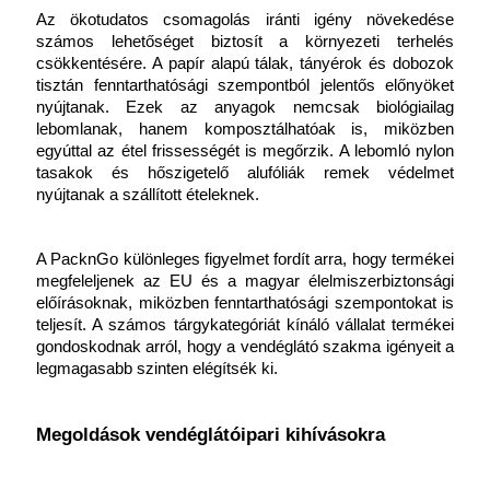
Az ökotudatos csomagolás iránti igény növekedése 
számos lehetőséget biztosít a környezeti terhelés 
csökkentésére. A papír alapú tálak, tányérok és dobozok 
tisztán fenntarthatósági szempontból jelentős előnyöket 
nyújtanak. Ezek az anyagok nemcsak biológiailag 
lebomlanak, hanem komposztálhatóak is, miközben 
egyúttal az étel frissességét is megőrzik. A lebomló nylon 
tasakok és hőszigetelő alufóliák remek védelmet 
nyújtanak a szállított ételeknek.
A PacknGo különleges figyelmet fordít arra, hogy termékei 
megfeleljenek az EU és a magyar élelmiszerbiztonsági 
előírásoknak, miközben fenntarthatósági szempontokat is 
teljesít. A számos tárgykategóriát kínáló vállalat termékei 
gondoskodnak arról, hogy a vendéglátó szakma igényeit a 
legmagasabb szinten elégítsék ki. 
Megoldások vendéglátóipari kihívásokra