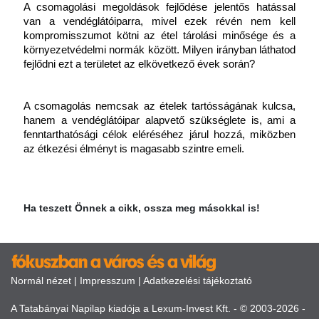
A csomagolási megoldások fejlődése jelentős hatással 
van a vendéglátóiparra, mivel ezek révén nem kell 
kompromisszumot kötni az étel tárolási minősége és a 
környezetvédelmi normák között. Milyen irányban láthatod 
fejlődni ezt a területet az elkövetkező évek során?
A csomagolás nemcsak az ételek tartósságának kulcsa, 
hanem a vendéglátóipar alapvető szükséglete is, ami a 
fenntarthatósági célok eléréséhez járul hozzá, miközben 
az étkezési élményt is magasabb szintre emeli.
Ha teszett Önnek a cikk, ossza meg másokkal is!
Normál nézet
|
Impresszum
|
Adatkezelési tájékoztató
A Tatabányai Napilap kiadója a Lexum-Invest Kft. - © 2003-2026 -