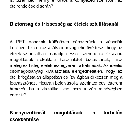
is. Szerinted mennyire fontos a környezeti szempont az 
ételrendeléseid során?
Biztonság és frissesség az ételek szállításánál
A PET dobozok különösen népszerűek a vásárlók 
körében, hiszen az átlátszó anyag lehetővé teszi, hogy az 
ételek színe látható maradjon. Ezzel szemben a PP-alapú 
megoldások sokoldalú használatot biztosítanak, hisz 
meleg és hideg ételekhez egyaránt alkalmasak. Az ideális 
csomagolóanyag kiválasztása elengedhetetlen, hogy az 
étel kifogástalan állapotban és ízvilágban érkezzen meg a 
fogyasztóhoz. Hogyan befolyásolja szerinted egy étterem 
hírnevét, ha a kiszállított étel nem a várt minőségben 
érkezik?
Környezetbarát megoldások: a terhelés 
csökkentése