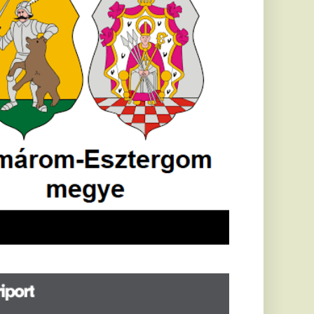
öldrengés rázta
eg
orvátországot,
écsett is érezni
ehetett, anyagi
árok is
eletkeztek
orvátországban
abb földrengés volt
pasztalható, az MTI
t írja: ezúttal 6,3-es
ősségű földrengés
zta meg
rvátországot