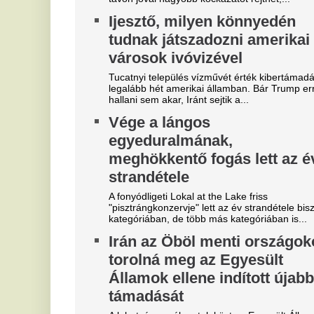
Szoboszlait nem érdekli a
E
felelősség, Liverpoolban a
v
vezetőségre mutogat
M
l
A Liverpool körül ugyanakkor továbbra sem
csitulnak a viták, még szükség lenne néhány
He
komoly erősítésre.
ar
Real Madrid: robbant a bomba,
V
éjszaka eldőlt Vinícius Júnior
c
jövője
s
Mourinhót is bevonták a vezetők.
On
Teljes átvilágítás indult az
M
egyik magyar
v
sportszövetségnél
Mi
Biztosan lesznek személyi változások.
A
Mobilja miatt verték agyon
l
járdakövekkel a 27 éves