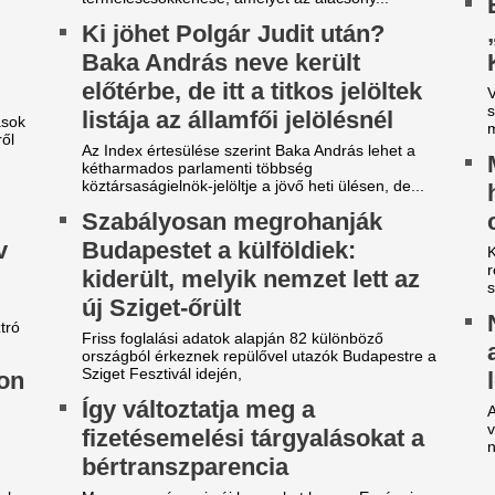
gy másik spanyol
Dzsudzsákék nag
ilágbajnokot vesz meg a Real
szaladtak bele a
adrid, ha nem sikerül
Konferencialigáb
eigazolni Rodrit
A DVSC mellett az ETO is kika
játéknapon.
tek óta próbálkoznak a Manchester City
anylabdásának a megszerzésével.
Karnyújtásnyira a
ideón, ahogy a magyar
megállapodás: Jo
enter megalázó módon
győzte meg a Real 
zereli a világ legjobbját
maradásról!
tja a tehetségeket a zsenikeltető.
Karnyújtásnyira került Viníciu
szerződéshosszabbítása a Re
egveszi az FC Barcelona a
Fabrizio Romano szerint Jo
közbelépése hozta meg az át
ilág egyik legjobb játékosát
tárgyalásokon.
t szólnak ehhez Madridban?
EL-lapszemle: "A 
 39 éves Lionel Messi letépte
hipnotizálta az ell
áncát
pofon a lengyel fo