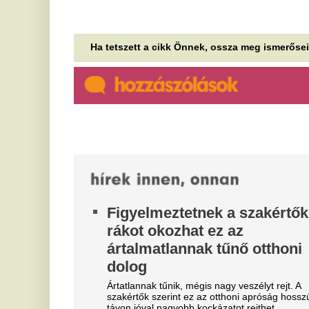
l
Tucatnyi település vízművét érték kibertámadások
legalább hét amerikai államban. Bár Trump erről
Az
hallani sem akar, Iránt sejtik a...
ké
kö
Vége a lángos
egyeduralmának,
S
meghökkentő fogás lett az év
B
strandétele
k
ú
A fonyódligeti Lokal at the Lake friss
"pisztrángkonzervje" lett az év strandétele bisztró
Fr
kategóriában, de több más kategóriában is...
or
Sz
Irán az Öböl menti országokon
torolná meg az Egyesült
Í
Államok ellene indított újabb
f
támadását
b
A lehetséges célpontok közt az Egyesült Államok
Ma
térségbeli szövetségeseinek energetikai
Un
létesítményei szerepelnek.
mi