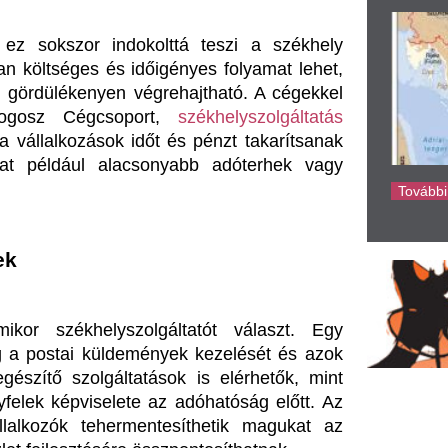
ke
lyszolgáltatót választ. Egy 
 küldemények kezelését és azok 
lgáltatások is elérhetők, mint 
selete az adóhatóság előtt. Az 
ehermentesíthetik magukat az 
tésére összpontosíthatnak.
leveszik a vállalkozók válláról. 
os dokumentumokra, és azonnal 
elyszolgáltatás választásával 
, hogy olyan döntéseket hozzon, 
tják. A székhelyszolgáltatási 
ket és a cég rugalmasságát is. 