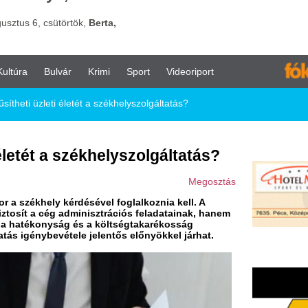
vár
Krimi
Sport
Videoriport
életét a székhelyszolgáltatás?
székhelyszolgáltatás?
Megosztás
kérdésével foglalkoznia kell. A
adminisztrációs feladatainak, hanem
ság és a költségtakarékosság
tele jelentős előnyökkel járhat.