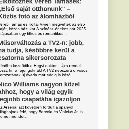
y pofonba
an
pott a csütörtöki
sé Mourinho
csillagát a
s Júnior
al Madridnál.
sé Mourinho személyes
törést a
Fradi
enfelet", nagy
cinak, de a