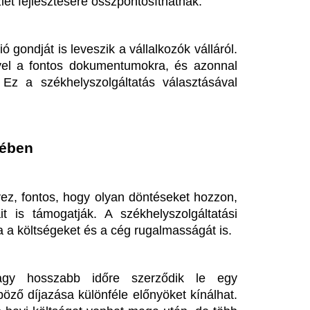
bb időre szerződik le egy 
a különféle előnyöket kínálhat. 
get vonhat maga után, de több 
teleződés kedvezőbb díjakkal 
t. A Logosz Cégcsoport számos 
 döntéshozatalban.
k időt és erőforrást takaríthat 
inek csökkentésére is. Az olyan 
le csomagokkal segítik, hogy 
dást. Gondolt már arra, hogy 
rofesszionális és megbízható 
 székhelyszolgáltatás, és tegye 