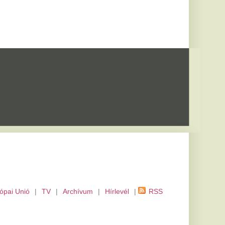
m
|
Hírlevél
|
RSS