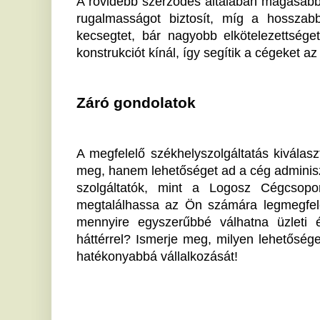
Ha tetszett a cikk Önnek, ossza meg ismerőseivel!
Figyelmeztetnek a szakértők:
M
rákot okozhat ez az
s
ártalmatlannak tűnő otthoni
e
dolog
D
Ártatlannak tűnik, mégis nagy veszélyt rejt. A
Az
szakértők szerint ez az otthoni apróság hosszú
fo
távon jóval nagyobb kockázatot rejthet,...
te
Ijesztő, milyen könnyedén
K
tudnak játszadozni amerikai
B
városok ivóvizével
e