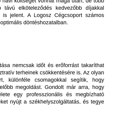
Megosztás
agyar Péterék súlyos
Kirabolták Pindro
zámlát kaphatnak Paks miatt,
feleségét: „Négys
z már vörös riasztás – Már a
ki minket”
una szab határt Paksnak
Pindroch Csaba és Verebes L
azaz tegnap ünnepelhette a 
 Akcenta CZ becslése szerint 100–200 milliárd
évfordulóját, amelyet a színés
rintos többletterhet okozhat a paksi atomerőmű
rmeléscsökkenése, amelyet az alacsony...
Elköltöznek Veré
i jöhet Polgár Judit után?
„Első saját ottho
aka András neve került
Közös fotó az ál
lőtérbe, de itt a titkos jelöltek
Veréb Tamás és Koltai Vivien