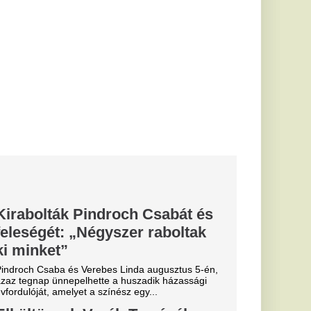
sz-énekes pár 2025
ntikus...
V2-n: jobb,
 kerül a
ozata
or - Újra rendel:
V2 népszerű orvosos
ig is késő...
yon közel
ág egyik
 igazoljon
lt a spanyol
és Vinícius Jr. is