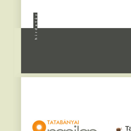
Apróhird
Tatabány
2026. augusztus 6, csü
Bettina