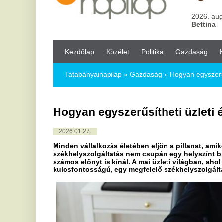
Kezdőlap
Közélet
Politika
Gazdaság
Kultúra
Bul
Tatabányainapilap
»
Gazdaság »
Hogyan egyszerűsítheti üzleti 
Hogyan egyszerűsítheti üzleti életét a 
2026.01.27.
Minden vállalkozás életében eljön a pillanat, amikor a székhely 
székhelyszolgáltatás nem csupán egy helyszínt biztosít a cég 
számos előnyt is kínál. A mai üzleti világban, ahol a hatékony
kulcsfontosságú, egy megfelelő székhelyszolgáltatás igénybevé