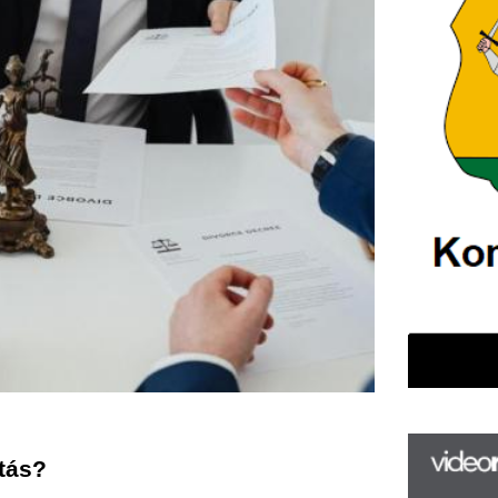
F
m
 indokolttá teszi a székhely 
H
 és időigényes folyamat lehet, 
P
l
nyen végrehajtható. A cégekkel 
k
csoport,
székhelyszolgáltatás
k
sok időt és pénzt takarítsanak 
 alacsonyabb adóterhek vagy 
H
új
ta
az
er
rá
Ho