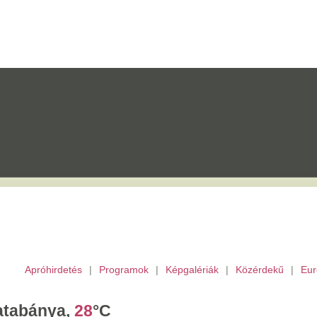
etés
|
Programok
|
Képgalériák
|
Közérdekű
|
Európai Unió
|
TV
|
Archívu
a,
28
°C
törtök,
Berta,