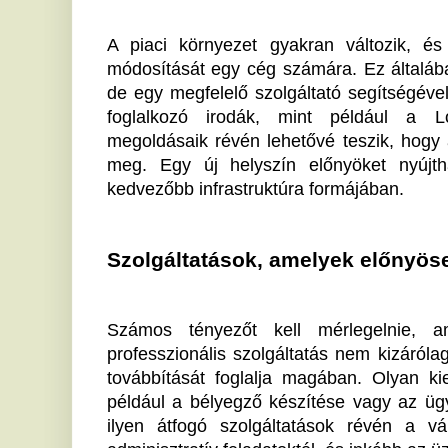
Számos tényezőt kell mérlegelnie, amikor székhe
professzionális szolgáltatás nem kizárólag a postai
továbbítását foglalja magában. Olyan kiegészítő szo
például a bélyegző készítése vagy az ügyfelek képvi
ilyen átfogó szolgáltatások révén a vállalkozók t
adminisztratív feladatoktól, és inkább az üzlet fejlesz
Nagy előny továbbá, hogy az adminisztráció gondját is 
El tudja képzelni, hogy valaki mindig figyel a font
tájékoztatja Önt online vagy telefonon? Ez a székh
valóra válhat.
Tudatos választások a jövő érdekében
Amikor hosszú távú üzleti stratégiákat tervez, fontos
amelyek a jelenlegi és a későbbi céljait is támoga
szerződés időtartama nagyban befolyásolja a költsége