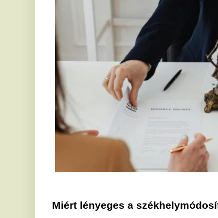
Miért lényeges a székhelymódosítás?
A piaci környezet gyakran változik, és ez sokszor
módosítását egy cég számára. Ez általában költséges
de egy megfelelő szolgáltató segítségével gördüléke
foglalkozó irodák, mint például a Logosz Cég
megoldásaik révén lehetővé teszik, hogy a vállalkozá
meg. Egy új helyszín előnyöket nyújthat például
kedvezőbb infrastruktúra formájában.
Szolgáltatások, amelyek előnyösek