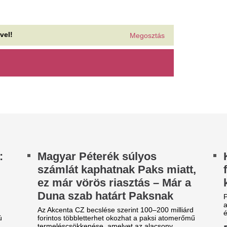
saját, közös házukat.A színé
istája az államfői jelölésnél
májusában egy titkos és roma
 Index értesülése szerint Baka András lehet a
Műsorváltozás a T
tharmados parlamenti többség
ztársaságielnök-jelöltje a jövő heti ülésen, de...
ha tudja, későbbre
zabályosan megrohanják
csatorna sikersor
udapestet a külföldiek:
Később kezdődik a Hegyi dokt
rossz hír a rajongóknak! A T
iderült, melyik nemzet lett az
sorozatának új évada már edd
j Sziget-őrült
Nico Williams nag
iss foglalási adatok alapján 82 különböző
ahhoz, hogy a vil
szágból érkeznek repülővel utazók Budapestre a
iget Fesztivál idején,
legjobb csapatába
gy változtatja meg a
Az Arsenal azt követően fordu
világbajnok felé, hogy Barcola 
izetésemelési tárgyalásokat a
nemet mondott.
értranszparencia
gyarországon is új korszakot hoz az Európai
ió bértranszparencia-szabályozása, amely
nden eddiginél átláthatóbbá teszi a...