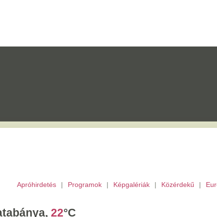
etés
|
Programok
|
Képgalériák
|
Közérdekű
|
Európai Unió
|
TV
|
Archívu
a,
22
°C
tek,
Ibolya