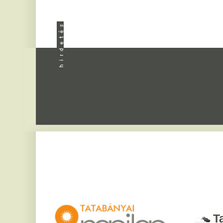
Apróhird
Tatabány
2026. augusztus 7, pén