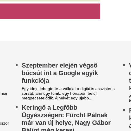
párja: Ildikóval tú
obbantással menthetik meg
életük legneheze
ínai tudósok a Földet?
Koltai Róbert és rendező fele
 ezer (!) olyan aszteroida kering a
közös életük legnehezebb idős
prendszerben, amely akár teljes városok
pusztítására is képes lehet, ezért elkészült az...
egveszi az FC Barcelona a
A 39 éves Lionel M
ilág egyik legjobb játékosát
láncát
t szólnak ehhez Madridban?
Pintér Dániel is beköszönt, d
ideón, ahogy a magyar
EL-lapszemle: "A 
enter megalázó módon
hipnotizálta az ell
zereli a világ legjobbját
pofon a lengyel fo