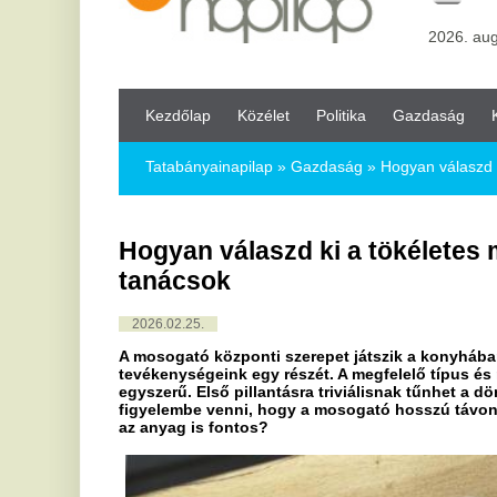
Kezdőlap
Közélet
Politika
Gazdaság
Kultúra
Bul
Tatabányainapilap
»
Gazdaság »
Hogyan válaszd ki a tökéletes 
Hogyan válaszd ki a tökéletes mosogató
tanácsok
2026.02.25.
A mosogató központi szerepet játszik a konyhában, hiszen itt
tevékenységeink egy részét. A megfelelő típus és méret kivál
egyszerű. Első pillantásra triviálisnak tűnhet a döntés, valójá
figyelembe venni, hogy a mosogató hosszú távon is jól működj
az anyag is fontos?