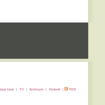
m
|
Hírlevél
|
RSS