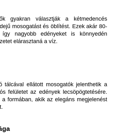
rgonómia is része a kényelmes 
yeket, egy mélyebb medencéjű 
hetővé teszik a nagyobb konyhai 
t a pultra. A mélység azonban 
k
sztásunkat. A gránit mosogató 
izikai behatásokat és a magas 
ra a rozsdamentes változat az 
mely konyhai stílushoz passzol. 
z?
s dizájnos mosogatókat kínáljon 