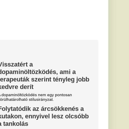
l vannak
bb időszakán
sége, Gaál Ildikó
zakáról vallott.
essi letépte
e a VAR közbeszólt.
Fradi
enfelet", nagy
cinak, de a