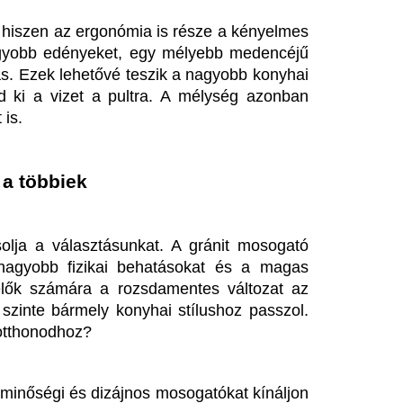
nyagú mosogatókat találhatsz, 
re. Így akár nagy, tágas családi 
ró egymedencés típust, náluk 
szen nem csak a praktikumot, 
snál tehát érdemes mérlegelni a 
anyagi lehetőségeinket, hogy 
ja a helyét. Mindig kedvező, ha 
részével, így összhangba hozva 