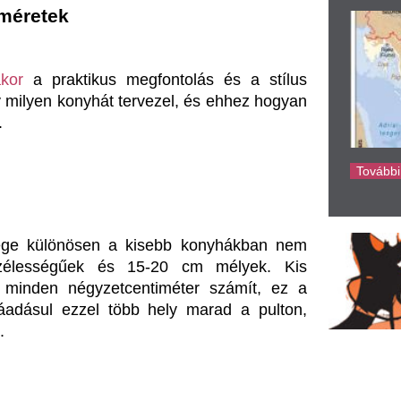
en a kisebb konyhákban nem 
ke
k és 15-20 cm mélyek. Kis 
gyzetcentiméter számít, ez a 
el több hely marad a pulton, 
n választják a kétmedencés 
tást és öblítést. Ezek akár 80-
obb edényeket is könnyedén 
ztaná a víz.
látott mosogatók jelenthetik a 
 az edények lecsöpögtetésére. 
, akik az elegáns megjelenést 