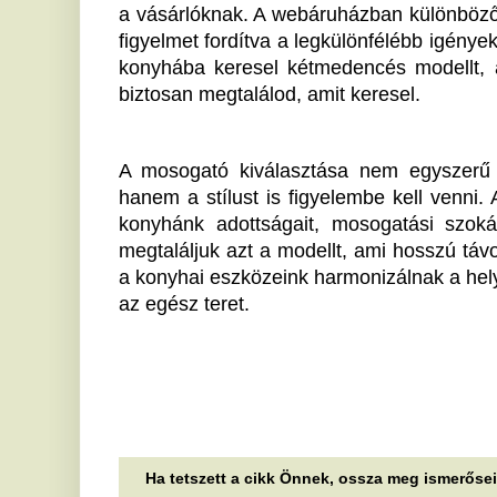
11 órát töltött egy kanyarós
S
látogató a Universal Studios
b
vidámparkjában
f
Egészségügyi riasztást adtak ki, miután egy
Eg
kanyarós fertőzött 11 órát tartózkodott a kaliforniai
so
élményparkban.
me
Meglepő: ezért érdemes
K
inkább nyáron új autót venni
Ü
m
Kevés illatélmény ér fel azzal, amikor valaki először
ül be a frissen megvett autójába. A makulátlan
B
fényezés, a hibátlan utastér és...
Na
Újabb fázisba lépett a
ar
fő
közbringázás?
T
A héten indult el a megújult fővárosi
közbringarendszer. Itthon pontos és összesített
j
adatok nem állnak rendelkezésre, de becslés...
Eg
Nem céltalan ivászat: ezért
G