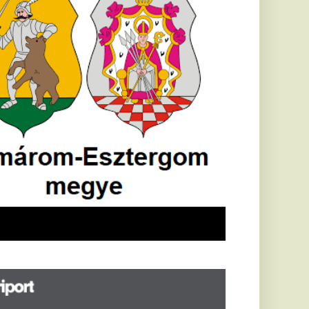
öldrengés rázta
eg
orvátországot,
écsett is érezni
ehetett, anyagi
árok is
eletkeztek
orvátországban
abb földrengés volt
pasztalható, az MTI
t írja: ezúttal 6,3-es
ősségű földrengés
zta meg
rvátországot