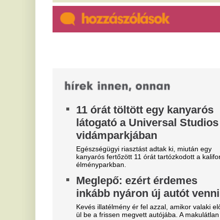
ünneplik sörrel a világ 80
r
országában a mai napot
k
Természetesen nem céltalan ivászatról szól a
dolog.
15
Na
el
Szoboszlait nem érdekli a
M
felelősség, Liverpoolban a
v
vezetőségre mutogat
Mi
A Liverpool körül ugyanakkor továbbra sem
V
csitulnak a viták, még szükség lenne néhány
c
komoly erősítésre.
s
Real Madrid: robbant a bomba,