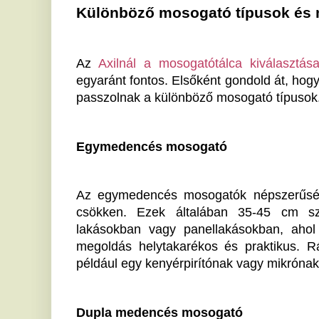
Az egymedencés mosogatók népszerűsége különös
csökken. Ezek általában 35-45 cm szélességűe
lakásokban vagy panellakásokban, ahol minden né
megoldás helytakarékos és praktikus. Ráadásul ezz
például egy kenyérpirítónak vagy mikrónak.
Dupla medencés mosogató
A tágas konyhákat előnyben részesítők gyakra
mosogatókat, amik lehetővé teszik az egyidejű mosoga
100 cm széles modellek is lehetnek, így nagy
elmoshatsz bennük, anélkül hogy a környezetet eláras
Mosogató szárító tálcával
Ha nincs hely mosogatógépnek, a szárító tálcával el
megoldást. Ezek adnak egy extra dolgozós felületet
Bár gránit mosogatók is elérhetőek ebben a formában
keresik, azok is megtalálják a számításukat. 