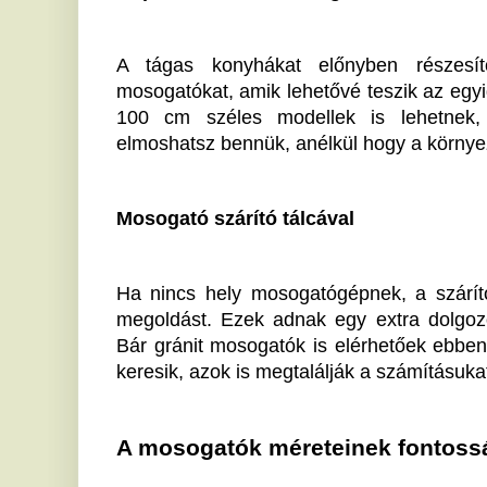
A mosogatók méreteinek fontossága
Nem mindegy, hogy a mosogató mekkora, hiszen az e
használatnak. Ha gyakran mosogatsz nagyobb edén
mosogató (20 cm) lehet az ideális választás. Ezek le
edények elhelyezését úgy, hogy ne öntsd ki a vize
befolyásolja a szifon beépítési magasságát is.
Anyagok és stílus: gránit, acél és a többie
A mosogatók anyaga jelentősen befolyásolja a vála
például időtálló klasszikus, jól bírják a nagyobb f
hőmérséklet-változásokat. Az acélt kedvelők számá
optimális, mert egyszerűen tisztítható, és szinte bár
Te hogy látod, mi passzolna legjobban az otthonodho
Az Axil csapata elkötelezett amellett, hogy minőségi é