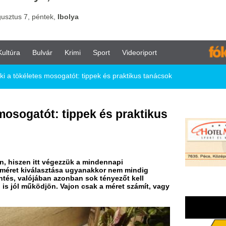
vár
Krimi
Sport
Videoriport
mosogatót: tippek és praktikus tanácsok
t: tippek és praktikus
 végezzük a mindennapi
asztása ugyanakkor nem mindig
ban azonban sok tényezőt kell
ön. Vajon csak a méret számít, vagy