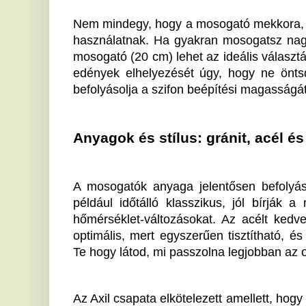
a vásárlóknak. A webáruházban különböző típusú és a
figyelmet fordítva a legkülönfélébb igények kielégítésé
konyhába keresel kétmedencés modellt, akár egy ap
biztosan megtalálod, amit keresel.
A mosogató kiválasztása nem egyszerű feladat, hi
hanem a stílust is figyelembe kell venni. A választá
konyhánk adottságait, mosogatási szokásainkat és 
megtaláljuk azt a modellt, ami hosszú távon is megáll
a konyhai eszközeink harmonizálnak a helyiség többi 
az egész teret.
Ha tetszett a cikk Önnek, ossza meg ismerőseivel!