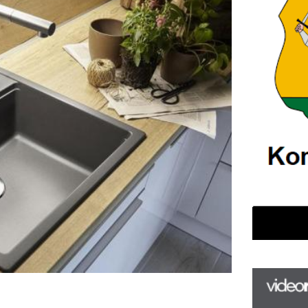
F
m
H
P
tikus megfontolás és a stílus 
l
k
nyhát tervezel, és ehhez hogyan 
k
H
új
ta
az
er
rá
Ho