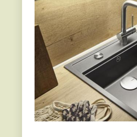
Különböző mosogató típusok és méretek
Az
Axilnál a mosogatótálca kiválasztásakor
 a prak
egyaránt fontos. Elsőként gondold át, hogy milyen ko
passzolnak a különböző mosogató típusok.
Egymedencés mosogató