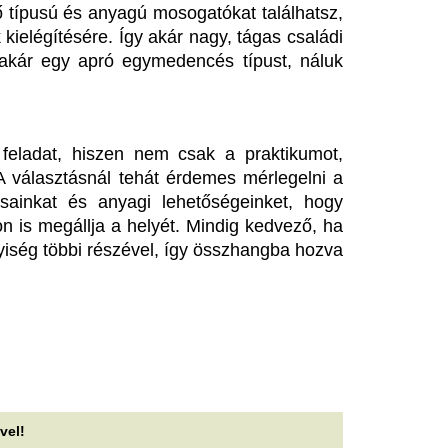
zeptember elején végső
Visszatért a
úcsút int a Google egyik
dopaminöltözködé
unkciója
terapeuták szerint
kedvre derít
y ideje lebegtette a vállalat a digitális asszistens
rsát, ami úgy tűnik, egy hónapon belül
A dopaminöltözködés nem eg
gpecsételődik. A helyét egy újabb...
körülhatárolható stílusirányza
eringő a Legfőbb
Folytatódik az ár
gyészségen: Fürcht Pálnak
kutakon, ennyivel
ár van új helye, Nagy Gábor
a tankolás
álint még keresi
A csütörtöki csökkenést köve
gy a mozgás a Legfőbb Ügyészségen, az
változnak az üzemanyagok na
anykonvoj ügy miatt lemondott nyomozó
A forintot is megü
ügyész már új beosztásában dolgozik, és az...
aszály
árgyal a Ferencváros, újabb
átékost adnának el a nyáron
Az aszály már a magyar vállala
sújtja.
yre kisebb a keret.
Ő a 82 éves Kolta
yilkos aszteroida: nukleáris