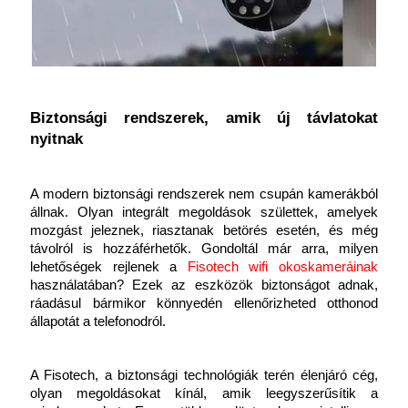
Biztonsági rendszerek, amik új távlatokat 
nyitnak
A modern biztonsági rendszerek nem csupán kamerákból 
állnak. Olyan integrált megoldások születtek, amelyek 
mozgást jeleznek, riasztanak betörés esetén, és még 
távolról is hozzáférhetők. Gondoltál már arra, milyen 
lehetőségek rejlenek a
Fisotech wifi okoskameráinak
használatában? Ezek az eszközök biztonságot adnak, 
ráadásul bármikor könnyedén ellenőrizheted otthonod 
állapotát a telefonodról.
A Fisotech, a biztonsági technológiák terén élenjáró cég, 
olyan megoldásokat kínál, amik leegyszerűsítik a 