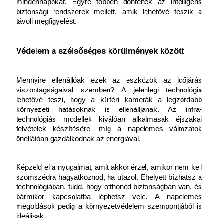
mindennapokat. Egyre többen döntenek az intelligens 
biztonsági rendszerek mellett, amik lehetővé teszik a 
távoli megfigyelést.
Védelem a szélsőséges körülmények között
Mennyire ellenállóak ezek az eszközök az időjárás 
viszontagságaival szemben? A jelenlegi technológia 
lehetővé teszi, hogy a kültéri kamerák a legzordabb 
környezeti hatásoknak is ellenálljanak. Az infra-
technológiás modellek kiválóan alkalmasak éjszakai 
felvételek készítésére, míg a napelemes változatok 
önellátóan gazdálkodnak az energiával.
Képzeld el a nyugalmat, amit akkor érzel, amikor nem kell 
szomszédra hagyatkoznod, ha utazol. Ehelyett bízhatsz a 
technológiában, tudd, hogy otthonod biztonságban van, és 
bármikor kapcsolatba léphetsz vele. A napelemes 
megoldások pedig a környezetvédelem szempontjából is 
ideálisak.