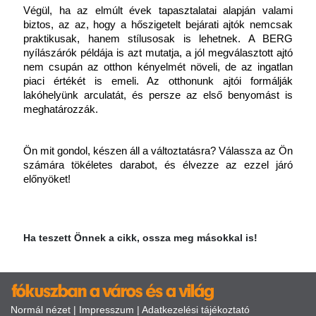
Végül, ha az elmúlt évek tapasztalatai alapján valami 
biztos, az az, hogy a hőszigetelt bejárati ajtók nemcsak 
praktikusak, hanem stílusosak is lehetnek. A BERG 
nyílászárók példája is azt mutatja, a jól megválasztott ajtó 
nem csupán az otthon kényelmét növeli, de az ingatlan 
piaci értékét is emeli. Az otthonunk ajtói formálják 
lakóhelyünk arculatát, és persze az első benyomást is 
meghatározzák.
Ön mit gondol, készen áll a változtatásra? Válassza az Ön 
számára tökéletes darabot, és élvezze az ezzel járó 
előnyöket!
Ha teszett Önnek a cikk, ossza meg másokkal is!
Normál nézet
|
Impresszum
|
Adatkezelési tájékoztató