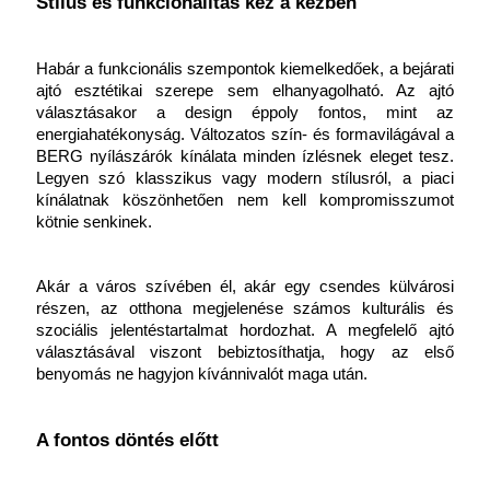
Stílus és funkcionalitás kéz a kézben
Habár a funkcionális szempontok kiemelkedőek, a bejárati 
ajtó esztétikai szerepe sem elhanyagolható. Az ajtó 
választásakor a design éppoly fontos, mint az 
energiahatékonyság. Változatos szín- és formavilágával a 
BERG nyílászárók kínálata minden ízlésnek eleget tesz. 
Legyen szó klasszikus vagy modern stílusról, a piaci 
kínálatnak köszönhetően nem kell kompromisszumot 
kötnie senkinek.
Akár a város szívében él, akár egy csendes külvárosi 
részen, az otthona megjelenése számos kulturális és 
szociális jelentéstartalmat hordozhat. A megfelelő ajtó 
választásával viszont bebiztosíthatja, hogy az első 
benyomás ne hagyjon kívánnivalót maga után.
A fontos döntés előtt