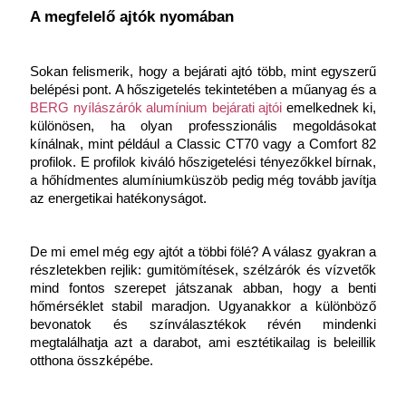
A megfelelő ajtók nyomában
Sokan felismerik, hogy a bejárati ajtó több, mint egyszerű 
belépési pont. A hőszigetelés tekintetében a műanyag és a 
BERG nyílászárók alumínium bejárati ajtói
emelkednek ki, 
különösen, ha olyan professzionális megoldásokat 
kínálnak, mint például a Classic CT70 vagy a Comfort 82 
profilok. E profilok kiváló hőszigetelési tényezőkkel bírnak, 
a hőhídmentes alumíniumküszöb pedig még tovább javítja 
az energetikai hatékonyságot.
De mi emel még egy ajtót a többi fölé? A válasz gyakran a 
részletekben rejlik: gumitömítések, szélzárók és vízvetők 
mind fontos szerepet játszanak abban, hogy a benti 
hőmérséklet stabil maradjon. Ugyanakkor a különböző 
bevonatok és színválasztékok révén mindenki 
megtalálhatja azt a darabot, ami esztétikailag is beleillik 
otthona összképébe.