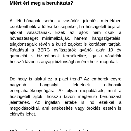
Miért éri meg a beruházás?
A téli hónapok során a vásárlók jelentős mértékben 
csökkenthetik a fűtési költségeiket, ha hőszigetelt bejárati 
ajtókat választanak. Ezek az ajtók nem csak a 
hőveszteséget minimalizálják, hanem hangszigetelési 
tulajdonságaik révén a külső zajokat is kordában tartják. 
Ráadásul a BERG nyílászárók gyártói akár 10 év 
garanciát is biztosítanak termékeikre, így a vásárlók 
hosszú távon is anyagi biztonságban érezhetik magukat.
De hogy is alakul ez a piaci trend? Az emberek egyre 
nagyobb hangsúlyt fektetnek otthonaik 
energiahatékonyságára. Az olyan megoldások, mint a 
hőszigetelt ajtók, hosszú távon megtérülő beruházást 
jelentenek. Az ingatlan értéke is nő ezekkel a 
megoldásokkal, ami értékesítés vagy öröklés esetén is 
előnyös lehet.