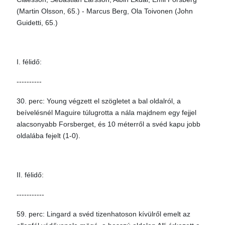
(Martin Olsson, 65.) - Marcus Berg, Ola Toivonen (John
Guidetti, 65.)
I. félidő:
----------
30. perc: Young végzett el szögletet a bal oldalról, a
beívelésnél Maguire túlugrotta a nála majdnem egy fejjel
alacsonyabb Forsberget, és 10 méterről a svéd kapu jobb
oldalába fejelt (1-0).
II. félidő:
-----------
59. perc: Lingard a svéd tizenhatoson kívülről emelt az