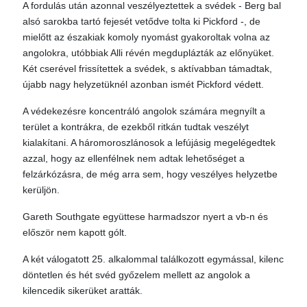
A fordulás után azonnal veszélyeztettek a svédek - Berg bal
alsó sarokba tartó fejesét vetődve tolta ki Pickford -, de
mielőtt az északiak komoly nyomást gyakoroltak volna az
angolokra, utóbbiak Alli révén megduplázták az előnyüket.
Két cserével frissítettek a svédek, s aktívabban támadtak,
újabb nagy helyzetüknél azonban ismét Pickford védett.
A védekezésre koncentráló angolok számára megnyílt a
terület a kontrákra, de ezekből ritkán tudtak veszélyt
kialakítani. A háromoroszlánosok a lefújásig megelégedtek
azzal, hogy az ellenfélnek nem adtak lehetőséget a
felzárkózásra, de még arra sem, hogy veszélyes helyzetbe
kerüljön.
Gareth Southgate együttese harmadszor nyert a vb-n és
először nem kapott gólt.
A két válogatott 25. alkalommal találkozott egymással, kilenc
döntetlen és hét svéd győzelem mellett az angolok a
kilencedik sikerüket aratták.