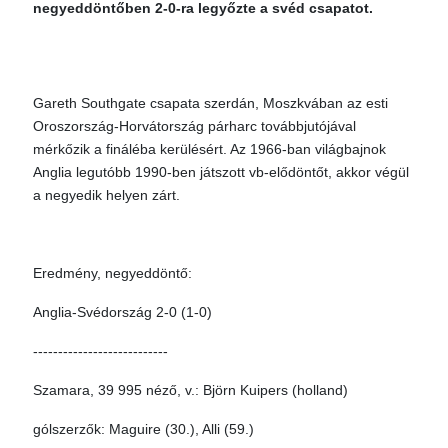
negyeddöntőben 2-0-ra legyőzte a svéd csapatot.
Gareth Southgate csapata szerdán, Moszkvában az esti
Oroszország-Horvátország párharc továbbjutójával
mérkőzik a fináléba kerülésért. Az 1966-ban világbajnok
Anglia legutóbb 1990-ben játszott vb-elődöntőt, akkor végül
a negyedik helyen zárt.
Eredmény, negyeddöntő:
Anglia-Svédország 2-0 (1-0)
---------------------------
Szamara, 39 995 néző, v.: Björn Kuipers (holland)
gólszerzők: Maguire (30.), Alli (59.)