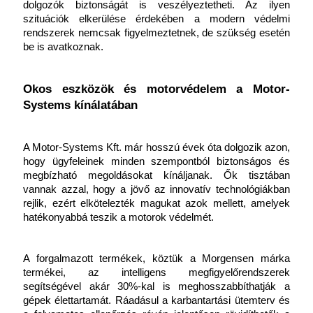
dolgozók biztonságát is veszélyeztetheti. Az ilyen 
szituációk elkerülése érdekében a modern védelmi 
rendszerek nemcsak figyelmeztetnek, de szükség esetén 
be is avatkoznak.
Okos eszközök és motorvédelem a Motor-
Systems kínálatában
A Motor-Systems Kft. már hosszú évek óta dolgozik azon, 
hogy ügyfeleinek minden szempontból biztonságos és 
megbízható megoldásokat kínáljanak. Ők tisztában 
vannak azzal, hogy a jövő az innovatív technológiákban 
rejlik, ezért elkötelezték magukat azok mellett, amelyek 
hatékonyabbá teszik a motorok védelmét.
A forgalmazott termékek, köztük a Morgensen márka 
termékei, az intelligens megfigyelőrendszerek 
segítségével akár 30%-kal is meghosszabbíthatják a 
gépek élettartamát. Ráadásul a karbantartási ütemterv és 