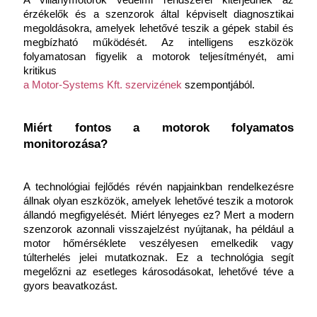
A villanymotorok védelmi rendszerei kiterjednek az 
érzékelők és a szenzorok által képviselt diagnosztikai 
megoldásokra, amelyek lehetővé teszik a gépek stabil és 
megbízható működését. Az intelligens eszközök 
folyamatosan figyelik a motorok teljesítményét, ami 
kritikus
a ​​Motor-Systems Kft. szervizének
 szempontjából.
Miért fontos a motorok folyamatos 
monitorozása?
A technológiai fejlődés révén napjainkban rendelkezésre 
állnak olyan eszközök, amelyek lehetővé teszik a motorok 
állandó megfigyelését. Miért lényeges ez? Mert a modern 
szenzorok azonnali visszajelzést nyújtanak, ha például a 
motor hőmérséklete veszélyesen emelkedik vagy 
túlterhelés jelei mutatkoznak. Ez a technológia segít 
megelőzni az esetleges károsodásokat, lehetővé téve a 
gyors beavatkozást.