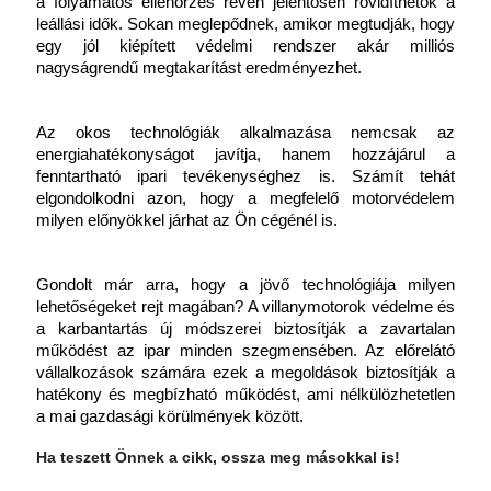
a folyamatos ellenőrzés révén jelentősen rövidíthetők a 
leállási idők. Sokan meglepődnek, amikor megtudják, hogy 
egy jól kiépített védelmi rendszer akár milliós 
nagyságrendű megtakarítást eredményezhet.
Az okos technológiák alkalmazása nemcsak az 
energiahatékonyságot javítja, hanem hozzájárul a 
fenntartható ipari tevékenységhez is. Számít tehát 
elgondolkodni azon, hogy a megfelelő motorvédelem 
milyen előnyökkel járhat az Ön cégénél is.
Gondolt már arra, hogy a jövő technológiája milyen 
lehetőségeket rejt magában? A villanymotorok védelme és 
a karbantartás új módszerei biztosítják a zavartalan 
működést az ipar minden szegmensében. Az előrelátó 
vállalkozások számára ezek a megoldások biztosítják a 
hatékony és megbízható működést, ami nélkülözhetetlen 
a mai gazdasági körülmények között.
Ha teszett Önnek a cikk, ossza meg másokkal is!