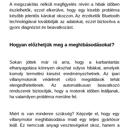
A megszakítás nélküli megfigyelés révén a hibák időben 
észlelhetők, ezzel elkerülve, hogy egy kisebb probléma 
később jelentős károkat okozzon. Az érzékelők Bluetooth 
technológiával továbbítják az adatokat, ezzel biztosítva a 
gyors diagnózist és beavatkozást.
Hogyan előzhetjük meg a meghibásodásokat?
Sokan jöttek már rá arra, hogy a karbantartás 
elhanyagolása könnyen okozhat súlyos hibákat, amelyek 
komoly termelési kiesést eredményezhetnek. Az ipari 
villanymotorok védelmét célzó megoldások tehát 
elengedhetetlenek. Az automatikusan beavatkozó 
rendszerek biztosítják, hogy a motorok időben leálljanak, 
ha valamilyen probléma merülne fel.
Miért is van mindenre szükség? Képzelje el, hogy egy 
villanymotor meghibásodása miatt egy teljes gyártósor 
leáll. Ez nemcsak anyagi veszteségeket okoz, hanem a 