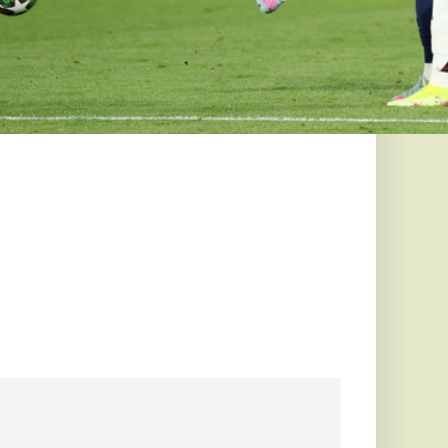
saját vizét
ólyának a
 rend? 7 szó,
juk, hogy
írjuk
két a következő szavak.
adás ért egy
es is bánta többek
 két megújult
 Niro második
agyobb frissítésen
zernél is több Kia...