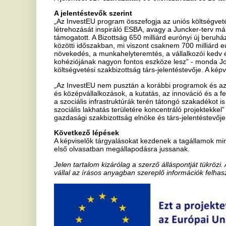
és középvállalkozások, a kutatás, az innováció és a fenntartható inf
a szociális infrastruktúrák terén tátongó szakadékot is szeretné áth
szociális lakhatás területére koncentráló projektekkel” - mondta Rob
gazdasági szakbizottság elnöke és társ-jelentéstevője. A képviselő fe
Következő lépések
A képviselők tárgyalásokat kezdenek a tagállamok minisztereit töm
első olvasatban megállapodásra jussanak.
Jelen tartalom kizárólag a szerző álláspontját tükrözi. Az Európai 
vállal az írásos anyagban szereplő információk felhasználását illető
Ha tetszett a cikk Önnek, ossza meg ismerőseivel!