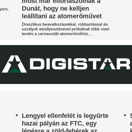
erencváros 12. távozója ezen
következő napokb
 nyáron
lehet a Barceloná
re mutatnak a jelek.
Julián Álvarez menedzserével
sportigazgatója.
ombameglepetés: Szoboszlai
Egy másik spanyo
arátja, Mohamed Salah
világbajnokot ves
örökországban folytatja!
Madrid, ha nem si
mbameglepetés a futballvilágban: Szoboszlai
minik korábbi liverpooli csapattársa és barátja,
leigazolni Rodrit
hamed Salah Törökországba igazol.
Hetek óta próbálkoznak a Ma
eljes átvilágítás indult az
aranylabdásának a megszerz
gyik magyar
Orvosi vizsgálatra
portszövetségnél
brazilok középpál
ztosan lesznek személyi változások.
Londonban, Viníc
képviselőivel tová
Real Madrid - külf
A legfontosabb és legérdekes
külföldi foci világából és a n
piacról. Körkép.