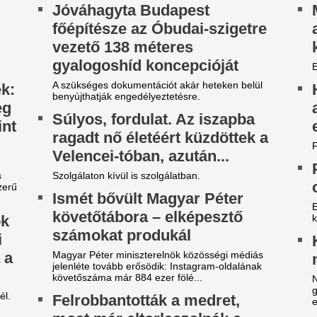
ost már eltorlaszolnák a
unát, hogy ne kelljen
eállítani az atomerőművet
asztikus beavatkozásokkal, robbantással és
zályok elsüllyesztésével próbálnak több vizet
relni a cernavodăi atomerőműhöz,...
engyel ellenfelét is legyűrte
Szoboszlai Domin
azai pályán az FTC, egy
az én dolgom…” –
épésre a zöld-fehérek az
kritika
urópai főtáblától
Egyre nagyobb teher hárul a
keretében Szoboszlai Domini
y villanás döntött.
hogy mindez a nagyság átka.
z a játékos lehet a
Deco Madridban v