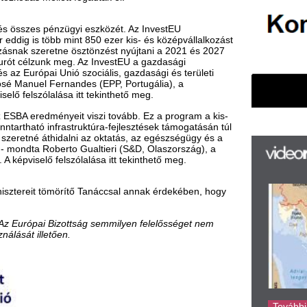
rastruktúra-fejlesztések támogatásán túl
idalni az oktatás, az egészségügy és a
erto Gualtieri (S&D, Olaszország), a
lszólalása itt tekinthető meg.
F
örítő Tanáccsal annak érdekében, hogy
m
H
Bizottság semmilyen felelősséget nem
P
en.
l
k
k
H
új
ta
az
er
rá
Ho
ke