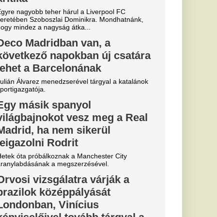
yegetést
ondta az
hivatkozva lemondta
 Majka. Az előadó
írta, késő este a
tt egy üzenet,
í
 Megrázó hírt
rológusok:
t enyhülés,
d az extrém
ság.
pesttől van
n sincs
elyet találunk a
 mindenki azt hinné,
nyékig érő tömeg
zont csak néhány