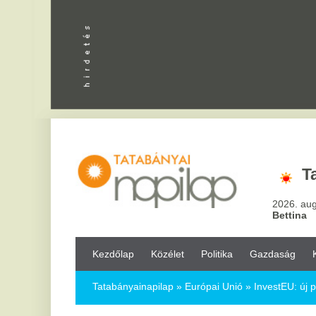
Apróhird
Tatabány
2026. augusztus 6, csü
Bettina
Kezdőlap
Közélet
Politika
Gazdaság
Kultúra
Bul
Tatabányainapilap
»
Európai Unió »
InvestEU: új program a mu
InvestEU: új program a munkahelytere
beruházások ösztönzésére