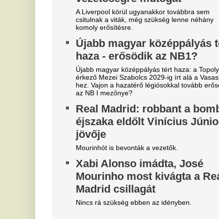
Vörösben ég az egész ország,
H
de már nem sokáig - Korábban
s
robban be a front, ami végre
e
kisöpri a tikkasztó hőséget
g
Pokoli hőséggel tetőzik a kánikula csütörtökön,
Hi
akár 42 fokot is mérhetünk, de délutántól jégesővel
mi
és viharos széllel végre megérkezik a fordulat.
Ma
le
Magyar Péter felmentette Nagy
Ú
Mártont
A 
Kármán András vette át a helyét az IMF-nél.
az
bü
Zivatar csap le erre a 15
ol
vármegyére pénteken: kiadták
fü
az elsőfokú figyelmeztetést
C
G
Zivatarok zárják a hőkupola okozta forróságot
augusztus 7-én, pénteken.
ö
Napokon belül megszűnik a
m
magyar tévécsatorna: több
A 
millió háztartást érint
4
Ezért hozták meg a döntést a tévécsatorna
z
tulajdonosai.
j