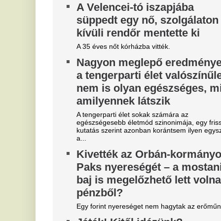
Játék! Kitől idézünk?
m
D
Nem könnyű, de könnyed, felfrissülést hozó, gyors,
egykérdéses mikrokvíz a magyar popzene
l
világából!
Dr
us
te
Szoboszlait nem érdekli a
L
felelősség, Liverpoolban a
h
vezetőségre mutogat
l
e
A Liverpool körül ugyanakkor továbbra sem
csitulnak a viták, még szükség lenne néhány
Eg
komoly erősítésre.
E
Újabb magyar középpályás tért