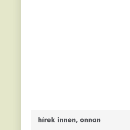
A Velencei-tó iszapjába
J
süppedt egy nő, szolgálaton
f
kívüli rendőr mentette ki
v
g
A 35 éves nőt kórházba vitték.
A 
Nagyon meglepő eredmények:
be
a tengerparti élet valószínűleg
S
nem is olyan egészséges, mint
r
amilyennek látszik
V
A tengerparti élet sokak számára az
egészségesebb életmód szinonimája, egy friss
Sz
kutatás szerint azonban korántsem ilyen egyszerű
I
a...
k
Kivették az Orbán-kormányok
s
Paks nyereségét – a mostani
baj is megelőzhető lett volna a
Ma
je
pénzből?
kö
Egy forint nyereséget nem hagytak az erőműnél.
F