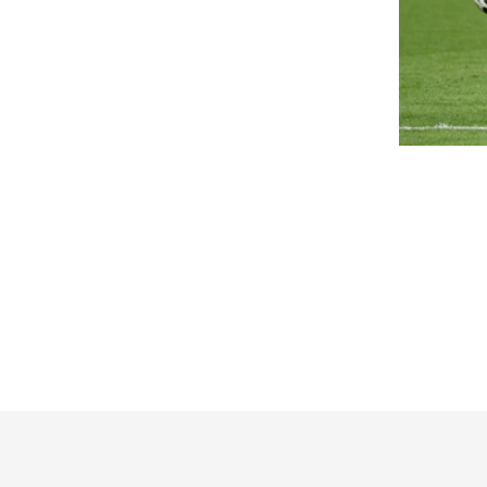
óváhagyta Budapest
Megható pillanat: 
őépítésze az Óbudai-szigetre
adta a szomjazó g
ezető 138 méteres
közút dolgozója
yalogoshíd koncepcióját
Emberségből jeles!
szükséges dokumentációt akár heteken belül
Hetirend vagy heti
nyújthatják engedélyeztetésre.
aminél sosem tud
úlyos, fordulat. Az iszapba
egybe vagy külön 
agadt nő életéért küzdöttek a
Felnőttként is feladják a lec
elencei-tóban, azután...
Példátlan dróntám
olgálaton kívül is szolgálatban.
orosz régiót
smét bővült Magyar Péter
Egy finomító és egy Wildberri
övetőtábora – elképesztő
közt.
zámokat produkál
Kipróbáltuk a Kia
gyar Péter miniszterelnök közösségi médiás
modelljét
lenléte tovább erősödik: Instagram-oldalának
vetőszáma már 884 ezer fölé...
Niro 2023-ban mutatták be a
generációját, ami most egy n
elrobbantották a medret,
esett át. A kezdetek óta 630 e