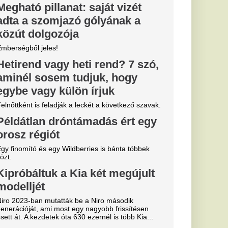
ik: „Ez nem
 Liverpooli
 Liverpool FC
kra. Mondhatnánk,
..
an, a