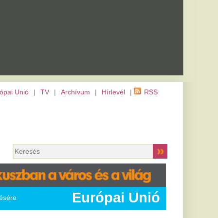
m
|
Hírlevél
|
RSS
rópai Unió