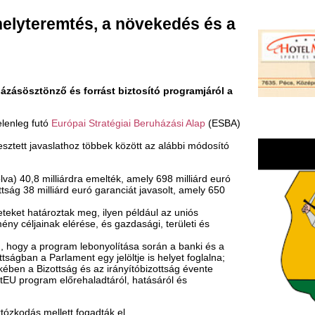
 és forrást biztosító programjáról a
rópai Stratégiai Beruházási Alap
(ESBA)
athoz többek között az alábbi módosító
iárdra emelték, amely 698 milliárd euró
rd euró garanciát javasolt, amely 650
tak meg, ilyen például az uniós
elérése, és gazdasági, területi és
am lebonyolítása során a banki és a
ament egy jelöltje is helyet foglalna;
ság és az irányítóbizottság évente
őrehaladtáról, hatásáról és
tt fogadták el.
zügyi eszközét. Az InvestEU
 mint 850 ezer kis- és középvállalkozást
tne ösztönzést nyújtani a 2021 és 2027
meg. Az InvestEU a gazdasági
ió szociális, gazdasági és területi
nandes (EPP, Portugália), a
ása itt tekinthető meg.
eit viszi tovább. Ez a program a kis-