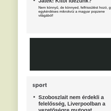
F
haza - erősödik az NB1?
a
Újabb magyar középpályás tért haza: a Topolyától
érkező Mezei Szabolcs 2029-ig írt alá a Vasas FC-
Er
hez. Vajon a hazatérő légiósokkal tovább erősödik
az NB I mezőnye?
B
b
Real Madrid: robbant a bomba,
T
éjszaka eldőlt Vinícius Júnior
jövője
Bo
Do
Mourinhót is bevonták a vezetők.
Mo
Xabi Alonso imádta, José
T
Mourinho most kivágta a Real
e
Madrid csillagát
s
Nincs rá szükség ebben az idényben.
Bi