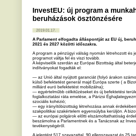
2019.01.17.
A Parlament elfogadta álláspontját az EU új, beruházásösztönző
2021 és 2027 közötti időszakra.
A program a pénzügyi válság nyomán létrehozott és jelenleg futó
Eu
programot váltja fel és viszi tovább.
A képviselők szerdán az Európai Bizottság által beterjesztett javasl
indítványokat fogadták el:
— az Unió által nyújtott garanciát (folyó árakon számolva) 40,8 mill
külső befektetést generál majd Európa szerte ( a Bizottság 38 milliá
milliárd euró befektetést mobilizálna);
— egyértelműbb célkitűzéseket és új befektetési területeket határoz
foglalkoztatási ráta emelése, a Párizsi Éghajlategyezmény céljainak 
szociális kohézió;
— egy irányítóbizottság létrehozása annak érdekében, hogy a progr
szakpolitikai szakértelem egyensúlyba kerüljön. A bizottságban a Parl
— az európai polgárok előtti elszámoltathatóság érdekében a Bizott
beszámolna a Parlamentnek és a Tanácsnak az InvestEU program el
tevékenységéről.
A jelentést 517 szavazattal, 90 ellenszavazat és 25 tartózkodás melle
A jelentéstevők szerint
„Az InvestEU program összefogja az uniós költségvetés összes pén
létrehozását inspiráló ESBA, avagy a Juncker-terv már eddig is több
támogatott. A Bizottság 650 milliárd eurónyi új beruházásnak szere
közötti időszakban, mi viszont csaknem 700 milliárd eurót célzunk 
növekedés, a munkahelyteremtés, a vállalkozói kedv és az Európai Un
kohéziójának nagyon fontos eszköze lesz” - monda José Manuel Fer
költségvetési szakbizottság társ-jelentéstevője. A képviselő felszólal
„Az InvestEU nem pusztán a korábbi programok és az ESBA eredmény