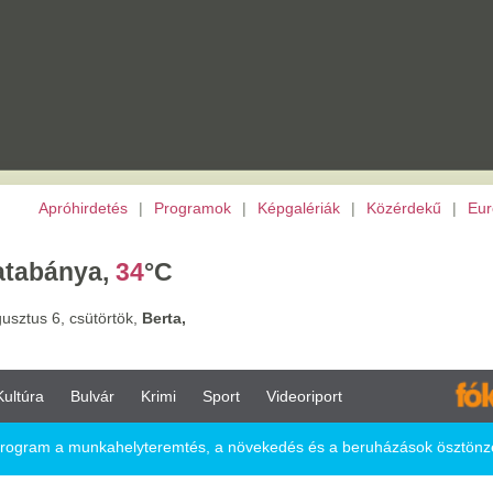
etés
|
Programok
|
Képgalériák
|
Közérdekű
|
Európai Unió
|
TV
|
Archívu
a,
34
°C
törtök,
Berta,
vár
Krimi
Sport
Videoriport
Eu
nkahelyteremtés, a növekedés és a beruházások ösztönzésére
mtés, a növekedés és a