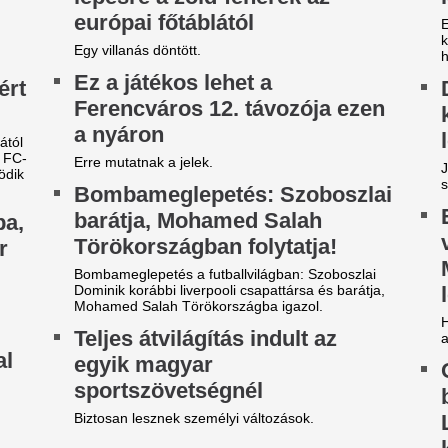
ivatalos: Trump veje és a
Életveszélyes fen
zaúdiak felvásárolták a világ
kapott Majka, lem
gyik legnagyobb videójáték-
erdélyi koncertjét
yártóját
Életveszélyes fenyegetésre 
sepsiszentgyörgyi koncertjét
vatalos: Trump veje és a szaúdi tőkealap 55
Facebook-bejegyzésében azt 
lliárd dollárért felvásárolta az Electronic Artsot!
privát telefonszámára érkeze
gánkézbe került az EA, felkészülnek a tömeges
amelyben ismeretlenek azt áll
építésekre?
Mi lesz most így?
jabb nyugdíjpénztár tűnt el
közöltek a meteo
Rába Nyugdíjpénztár 2026. júliusában egyesült
mégsem jön a vár
 Aranykor Önkéntes Nyugdíjpénztárral. A Rába –
szkélkedett a befogadó – immáron a nyolcadik
ilyen sokáig mara
yan kassza, amely beolvad a legnagyobb
forróság felettünk
ggetlen önkéntes ny
zunyiné nem tudott belépni a
Még sokáig maradhat a forró
mail-fiókba, ahova a Tisza-
Egy órányira Buda
nkény áldozatai írhatnak,
egy tó, ahol nyáro
ert letiltották
tömeg
fideszes Védvonalat vezetője most sem fél.
Fél tizenegykor még szabad h
fűben, pedig kánikula van, és
 vármegyére máris kiadták a
ilyenkor minden vízparton kö
tolong. A Zsámbéki-tónál vis
ivatar-riasztást, villámmal és
pokróc látszik szanaszé
égesővel jön a lehűlés -