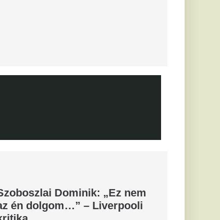
an új csatára
nak
 tárgyal a katalánok
l
z meg a Real
kerül
nchester City
ésével.
 várják a
yását
ius
bb tárgyal a
öldi körkép
ebb szerdai hírek a
emzetközi átigazolási