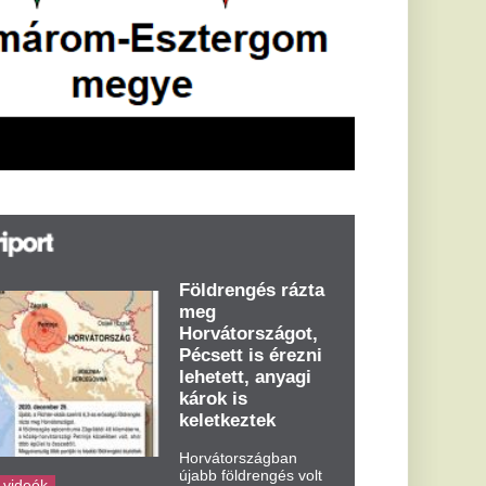
öldrengés rázta
eg
orvátországot,
écsett is érezni
ehetett, anyagi
árok is
eletkeztek
orvátországban
abb földrengés volt
pasztalható, az MTI
t írja: ezúttal 6,3-es
ősségű földrengés
zta meg
rvátországot
dden kora...