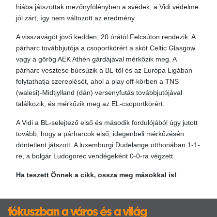
hiába játszottak mezőnyfölényben a svédek, a Vidi védelme
jól zárt, így nem változott az eredmény.
A visszavágót jövő kedden, 20 órától Felcsúton rendezik. A
párharc továbbjutója a csoportkörért a skót Celtic Glasgow
vagy a görög AEK Athén gárdájával mérkőzik meg. A
párharc vesztese búcsúzik a BL-től és az Európa Ligában
folytathatja szereplését, ahol a play off-körben a TNS
(walesi)-Midtjylland (dán) versenyfutás továbbjutójával
találkozik, és mérkőzik meg az EL-csoportkörért.
A Vidi a BL-selejtező első és második fordulójából úgy jutott
tovább, hogy a párharcok első, idegenbeli mérkőzésén
döntetlent játszott. A luxemburgi Dudelange otthonában 1-1-
re, a bolgár Ludogorec vendégeként 0-0-ra végzett.
Ha teszett Önnek a cikk, ossza meg másokkal is!