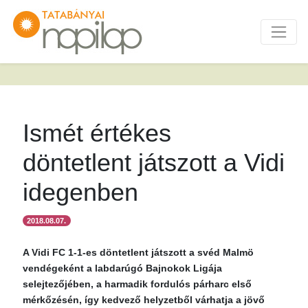
Ismét értékes
döntetlent játszott a Vidi
idegenben
2018.08.07.
A Vidi FC 1-1-es döntetlent játszott a svéd Malmö
vendégeként a labdarúgó Bajnokok Ligája
selejtezőjében, a harmadik fordulós párharc első
mérkőzésén, így kedvező helyzetből várhatja a jövő