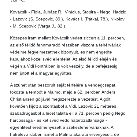
Vidi FC:
Kovácsik - Fiola, Juhász R., Vinícius, Stopira - Nego, Hadzic
- Lazovic (S. Scepovic, 89.), Kovács I. (Pátkai, 78.), Nikolov
- M. Scepovic (Varga J., 82.)
Közepes iram mellett Kovácsik védett ziccert a 11. percben,
az első félidő fennmaradó részében viszont a fehérváriak
védelme fegyelmezettnek bizonyult, és nem engedte
kapujához közel svéd ellenfelét. Az első félidő elején és
végén a Vidi kontráiban is volt veszély, de a befejezésig
nem jutott el a magyar együttes.
A szünet után beszorult saját térfelére a vendégcsapat,
fokozta a tempót a Malmö, majd a 62. percben Anders
Christiansen góljával megszerezte a vezetést. A gólt
követően kijött a szorításból a Vidi, Lazovic 21 méteres
szabadrúgásból a lécet találta el, a 71. percben pedig Nego
harcossága - és két svéd védő határozatlansága -
egyenlítést eredményezett a székesfehérváriaknak. A
hátralévő időben ismét a Malmö akarata érvényesült, de