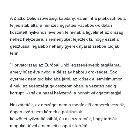
A Zlatko Dalic szövetségi kapitány, valamint a játékosok és a
teljes stáb által a nemzeti együttes Facebook-oldalán
közzétett nyilvános levélben felhívták a figyelmet az ország
nehéz helyzetére, s reményüket fejezték ki, hogy ezzel a
gesztussal legalább néhány gyerek nyarát szebbé tudják
tenni.
"Horvátország az Európai Unió legszegényebb tagállama,
amely húsz éve nyögi a délszláv háború örökségét. Sok
gyermek nem tud iskolába járni, az idősek a létminimumon
élnek, az egészségügy összeomlóban, a vezetés pedig
korrupt" - írták a hazai helyzetről a horvát válogatott tagjai.
Hozzátették, az országot nem a megfelelő emberek vezetik,
éppen ezért nem kérnek a politikusok
köszönetnyilvánításaiból, és azt szeretnék, hogy tartsák
magukat távol a nemzeti csapat sikerétől.