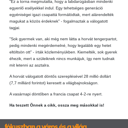
"Ez a torna megmutatta, hogy a labdarúgásban mindenki
egyenlő esélyekkel indul. Egy tehetséges generáció
egyéniségei igazi csapattá formálódtak, mert alárendelték
magukat a közös érdeknek" - fogalmaztak a válogatott
tagjai.
"Sok gyermek van, aki még nem látta a horvát tengerpartot,
pedig mindenki megérdemelné, hogy legalább egy hetet
eltöltsön ott" - írták közleményükben. Kiemelték, sok gyerek
éhezik, mert a szüleiknek nincs munkájuk, így nem tudnak
mit letenni az asztalra.
A horvát válogatott döntős szereplésével 28 millió dollárt
(7,7 milliárd forintot) keresett a világbajnokságon.
A vasárnapi döntőben a francia csapat 4-2-re nyert.
Ha teszett Önnek a cikk, ossza meg másokkal is!