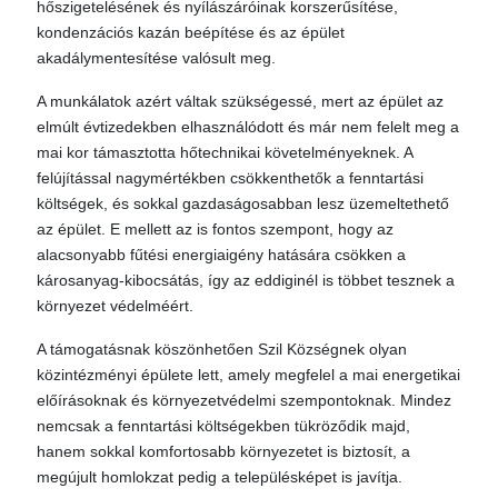
hőszigetelésének és nyílászáróinak korszerűsítése,
kondenzációs kazán beépítése és az épület
akadálymentesítése valósult meg.
A munkálatok azért váltak szükségessé, mert az épület az
elmúlt évtizedekben elhasználódott és már nem felelt meg a
mai kor támasztotta hőtechnikai követelményeknek. A
felújítással nagymértékben csökkenthetők a fenntartási
költségek, és sokkal gazdaságosabban lesz üzemeltethető
az épület. E mellett az is fontos szempont, hogy az
alacsonyabb fűtési energiaigény hatására csökken a
károsanyag-kibocsátás, így az eddiginél is többet tesznek a
környezet védelméért.
A támogatásnak köszönhetően Szil Községnek olyan
közintézményi épülete lett, amely megfelel a mai energetikai
előírásoknak és környezetvédelmi szempontoknak. Mindez
nemcsak a fenntartási költségekben tükröződik majd,
hanem sokkal komfortosabb környezetet is biztosít, a
megújult homlokzat pedig a településképet is javítja.