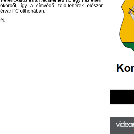
F
m
H
P
l
k
k
H
új
ta
az
er
rá
Ho