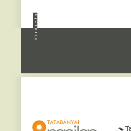
Apróhird
Tatabány
2026. augusztus 7, pén