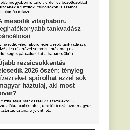
sé Mourinho
csillagát a
s Júnior
al Madridnál.
sé Mourinho személyes
törést a
essi letépte
e a VAR közbeszólt.
Fradi
enfelet", nagy
cinak, de a
biztos