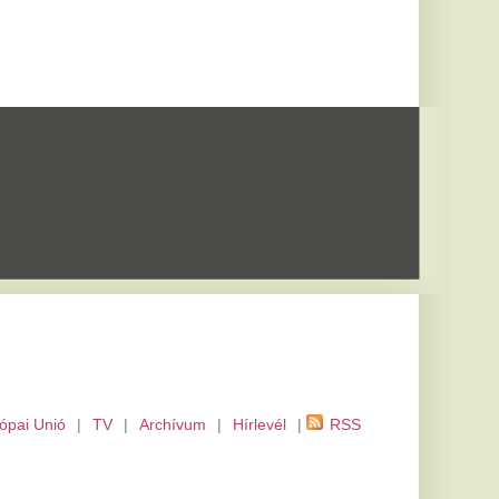
m
|
Hírlevél
|
RSS