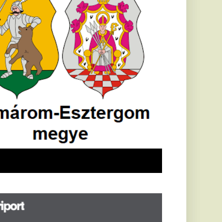
öldrengés rázta
eg
orvátországot,
écsett is érezni
ehetett, anyagi
árok is
eletkeztek
orvátországban
abb földrengés volt
pasztalható, az MTI
t írja: ezúttal 6,3-es
ősségű földrengés
zta meg
rvátországot