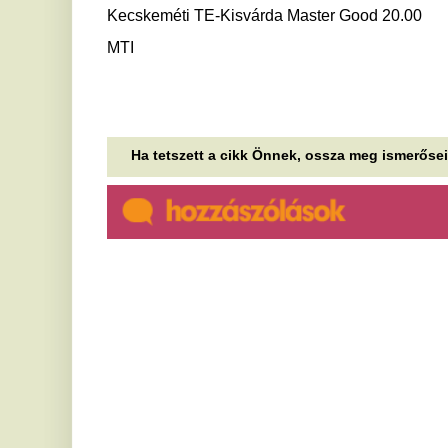
Visszatért a
D
dopaminöltözködés, ami a
s
terapeuták szerint tényleg jobb
á
kedvre derít
Az
el
A dopaminöltözködés nem egy pontosan
az
körülhatárolható stílusirányzat.
Ú
Folytatódik az árcsökkenés a
é
kutakon, ennyivel lesz olcsóbb
t
a tankolás
m
A csütörtöki csökkenést követően pénteken ismét