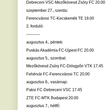
Fehérvár FC-Ferencvárosi TC 20.00
augusztus 6., vasárnap:
Paksi FC-Debreceni VSC 17.45
ZTE FC-MTK Budapest 20.00
augusztus 7., hétfő:
Kecskeméti TE-Kisvárda Master Good 20.00
MTI
Ha tetszett a cikk Önnek, ossza meg ismerőseivel!