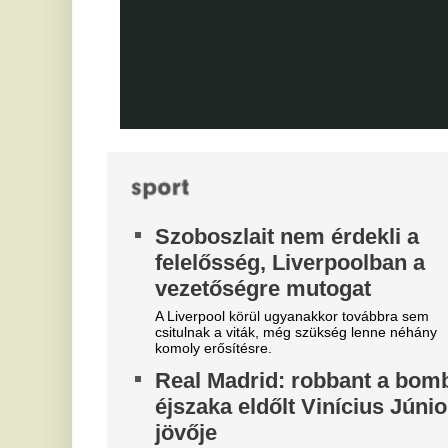
egyik magyar
K
sportszövetségnél
A 
Biztosan lesznek személyi változások.
já