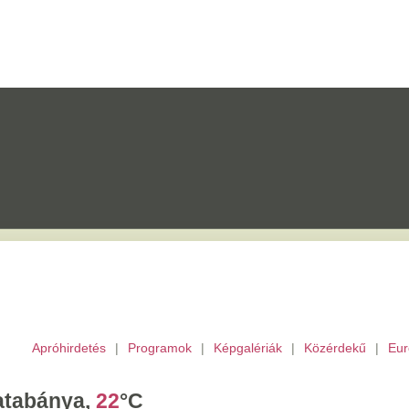
etés
|
Programok
|
Képgalériák
|
Közérdekű
|
Európai Unió
|
TV
|
Archívu
a,
22
°C
tek,
Ibolya