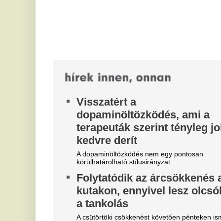
k
változnak az üzemanyagok nagykereskedelmi árai.
A 
A forintot is megütheti az
sz
aszály
há
Az aszály már a magyar vállalatokat és a forintot is
A
sújtja.
b
Ő a 82 éves Koltai Róbert
h
párja: Ildikóval túl vannak
Bo
életük legnehezebb időszakán
fe
mé
Koltai Róbert és rendező felesége, Gaál Ildikó
közös életük legnehezebb időszakáról vallott.
A
á
m
k
r
Tr
ál
ho