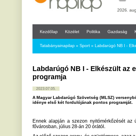
Kezdőlap
Közélet
Politika
Gazdaság
Kultúra
Bul
Tatabányainapilap
»
Sport »
Labdarúgó NB I - Elkészült az első 
Labdarúgó NB I - Elkészült az első két 
programja
2023.07.05.
A Magyar Labdarúgó Szövetség (MLSZ) versenybizottsága elkés
idénye első két fordulójának pontos programját.
Ennek alapján a szezon nyitómérkőzését az újonc MTK 
fővárosban, július 28-án 20 órától.
Az előző szezon arany- és ezüstérmese, azaz a Ferencváro
mérkőzését szeptemberre halasztották a nyitókörből, íg
augusztus 5-én lépnek pályára, mégpedig a Fehérvár FC ot
Az M4 Sport az összes mérkőzést élőben közvetíti.
OTP Bank Liga:
1. forduló:
-----------