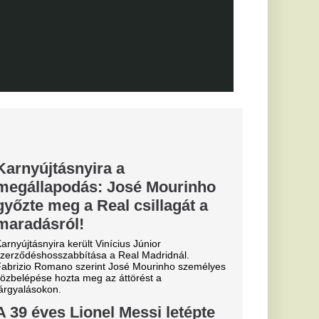
0-ra legyőzte a
a-selejtezők
őzésén.
k, hogyan látták a
szemle és r
yon közel
ág egyik
 igazoljon
lt a spanyol
és Vinícius Jr. is