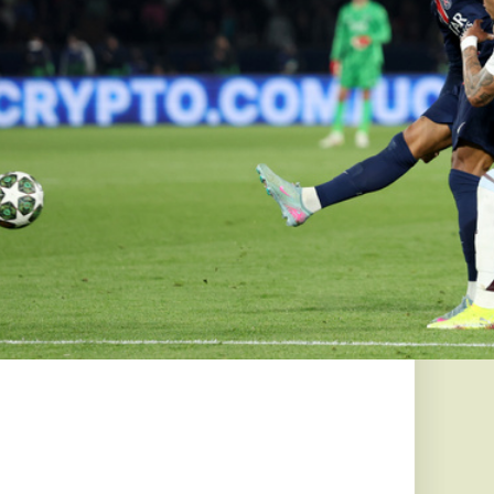
rmegyére,
 jelentheti a
dt valami
előrejelzés
 megkezdődött
megyében, érkezik a
őtüzek
halálos
 lángoknak