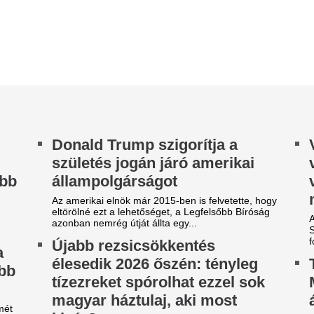
ivár?
Több megyében is tarló-, erd
küzdenek a tűzoltók, csütört
tűzifa áfája már ősszel 27 százalékról 5
bejelentés érkezett.
ázalékra csökkenhet, ami több százezer magyar
ztartás számára jelenthet...
A második világh
míg az ország volt vezetője
leghatékonyabb t
örtönbüntetését tölti, az AI
páncélosai
elyettese lelkesíti a híveket
A második világháború leger
kivételes tűzerővel semmisít
lsonaro házi őrizetbe helyezésének egyik
ellenséges páncélosokat a 
ltétele volt, hogy tartózkodjon a közösségi
diától és bármilyen nyilvános...
Újabb rezsicsökk
 születési jogon járó
élesedik 2026 ősz
llampolgárság
tízezreket spórolh
egszerzésének
magyar háztulaj, 
orlátozásáról írt alá
kivár?
endeletet Donald Trump
A tűzifa áfája már ősszel 27 
százalékra csökkenhet, ami 
ump nem tágít, kiterjesztette azon külföldi
háztartás számára jelenthet..
lampolgárok körét, akik nem jogosultak arra,
gy Egyesült Államok területén...