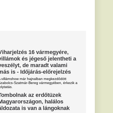
ő- és bozóttüzekkel
ökön is számos
áború
ankvadász
ősebb tankvadászai
ették meg az
harcmezőkön.
entés
én: tényleg
at ezzel sok
aki most
százalékról 5
több százezer magyar
.