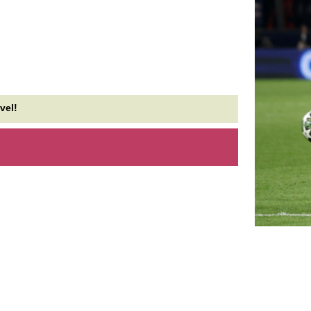
onald Trump szigorítja a
Viharjelzés 16 vá
zületés jogán járó amerikai
villámok és jégeső
llampolgárságot
veszélyt, de mara
más is - Időjárás-
 amerikai elnök már 2015-ben is felvetette, hogy
törölné ezt a lehetőséget, a Legfelsőbb Bíróság
A villámshow már hajnalban
onban nemrég útját állta egy...
Szabolcs-Szatmár-Bereg vár
folytatás.
jabb rezsicsökkentés
lesedik 2026 őszén: tényleg
Tombolnak az erd
ízezreket spórolhat ezzel sok
Magyarországon, 
agyar háztulaj, aki most
áldozata is van a