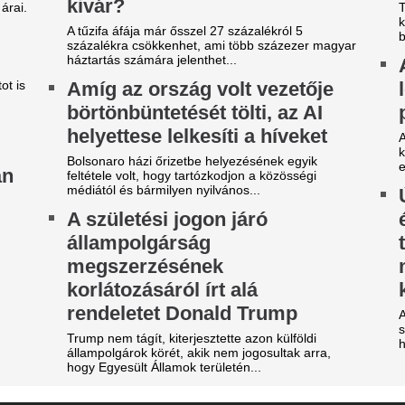
gy másik spanyol
Karnyújtásnyira a
ilágbajnokot vesz meg a Real
megállapodás: Jo
adrid, ha nem sikerül
győzte meg a Real 
eigazolni Rodrit
maradásról!
tek óta próbálkoznak a Manchester City
Karnyújtásnyira került Viníciu
anylabdásának a megszerzésével.
szerződéshosszabbítása a Re
Fabrizio Romano szerint Jo
egveszi az FC Barcelona a
közbelépése hozta meg az át
tárgyalásokon.
ilág egyik legjobb játékosát
A 39 éves Lionel M
t szólnak ehhez Madridban?
láncát
ideón, ahogy a magyar
Pintér Dániel is beköszönt, d
enter megalázó módon
EL-lapszemle: "A 
zereli a világ legjobbját
hipnotizálta az ell
tja a tehetségeket a zsenikeltető.
pofon a lengyel fo
zsudzsákék nagy pofonba
Górnik-edző maga
zaladtak bele a