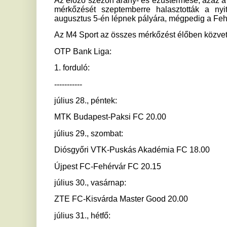
július 28., péntek:
MTK Budapest-Paksi FC 20.00
július 29., szombat:
Diósgyőri VTK-Puskás Akadémia FC 18.00
Újpest FC-Fehérvár FC 20.15
július 30., vasárnap:
ZTE FC-Kisvárda Master Good 20.00
július 31., hétfő:
Debreceni VSC-Mezőkövesd Zsóry FC 20.00
szeptember 27., szerda:
Ferencvárosi TC-Kecskeméti TE 19.00
2. forduló:
-----------
augusztus 4., péntek:
Puskás Akadémia FC-Újpest FC 20.00
augusztus 5., szombat:
Mezőkövesd Zsóry FC-Diósgyőri VTK 17.45