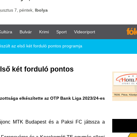
vár
Krimi
Sport
Videoriport
két forduló pontos programja
forduló pontos
zítette az OTP Bank Liga 2023/24-es
Budapest és a Paksi FC játssza a
s és a Kecskeméti TE egymás elleni
y a címvédő zöld-fehérek először
thonában.