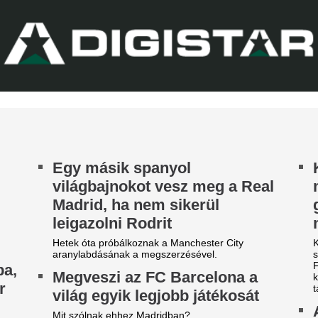
A Ferencváros szerda este 1-
onferencialigában
Górnik Zabrzét az Európa Lig
harmadik körének első mérk
DVSC mellett az ETO is kikapott a csütörtöki
Szokásunkhoz híven megnéztü
téknapon.
találkozót az ellenfélnél. Lap
Nico Williams nag
ahhoz, hogy a vil
legjobb csapatába
Az Arsenal azt követően fordu
világbajnok felé, hogy Barcola 
nemet mondott.