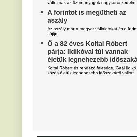
Szoboszlait nem érdekli a
E
felelősség, Liverpoolban a
v
vezetőségre mutogat
M
l
A Liverpool körül ugyanakkor továbbra sem
csitulnak a viták, még szükség lenne néhány
He
komoly erősítésre.
ar
Real Madrid: robbant a bomba,
M
éjszaka eldőlt Vinícius Júnior
v
jövője
Mi
Mourinhót is bevonták a vezetők.
V
Mobilja miatt verték agyon
c
járdakövekkel a 27 éves
s
futballistát
On
A sportolót az otthona előtt ütötték eszméletlenre.
D
Teljes átvilágítás indult az
s