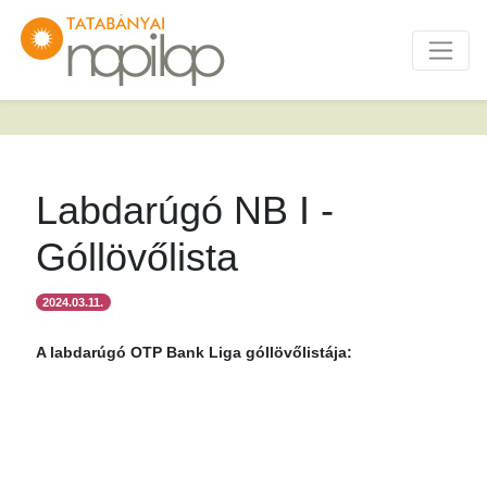
Labdarúgó NB I -
Góllövőlista
2024.03.11.
A labdarúgó OTP Bank Liga góllövőlistája: