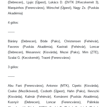
(Debrecen),, Ljujic (Újpest), Lukács D. (DVTK 2/Kecskemét 3),
Marquinhos (Ferencváros), Mörschel (Újpest), Nagy Zs. (Puskás
Akadémia)
4 gólos:
-------
Bárány (Debrecen), Böde (Paks), Christensen (Fehérvár),
Favorov (Puskás Akadémia), Kastrati (Fehérvár), Loncar
(Debrecen), Mesanovic (Kisvárda), Mezei (Paks), Mim (ZTE),
Szalai G. (Kecskemét), Traoré (Ferencváros)
3 gólos:
-------
Abu Fani (Ferencváros), Antonov (MTK), Cipetic (Kisvárda),
Cseke (Mezőkövesd), Csoboth (Újpest), Hahn (Paks), Ilievszki
(Kisvárda), Kalmár (Fehérvár), Komáromi (Puskás Akadémia),
Kusnyír (Debrecen), Loncar (Ferencváros), Pálinkás