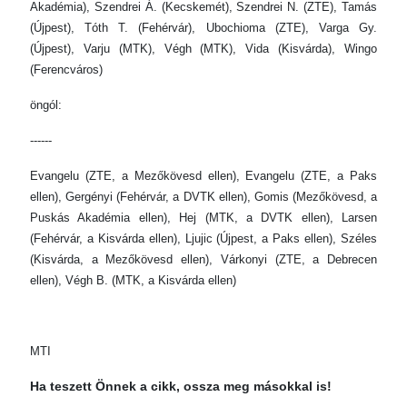
Akadémia), Szendrei Á. (Kecskemét), Szendrei N. (ZTE), Tamás
(Újpest), Tóth T. (Fehérvár), Ubochioma (ZTE), Varga Gy.
(Újpest), Varju (MTK), Végh (MTK), Vida (Kisvárda), Wingo
(Ferencváros)
öngól:
------
Evangelu (ZTE, a Mezőkövesd ellen), Evangelu (ZTE, a Paks
ellen), Gergényi (Fehérvár, a DVTK ellen), Gomis (Mezőkövesd, a
Puskás Akadémia ellen), Hej (MTK, a DVTK ellen), Larsen
(Fehérvár, a Kisvárda ellen), Ljujic (Újpest, a Paks ellen), Széles
(Kisvárda, a Mezőkövesd ellen), Várkonyi (ZTE, a Debrecen
ellen), Végh B. (MTK, a Kisvárda ellen)
MTI
Ha teszett Önnek a cikk, ossza meg másokkal is!