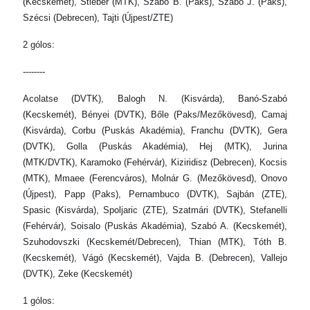
(Kecskemét), Stieber (MTK), Szabó B. (Paks), Szabó J. (Paks),
Szécsi (Debrecen), Tajti (Újpest/ZTE)
2 gólos:
--------
Acolatse (DVTK), Balogh N. (Kisvárda), Banó-Szabó
(Kecskemét), Bényei (DVTK), Bőle (Paks/Mezőkövesd), Camaj
(Kisvárda), Corbu (Puskás Akadémia), Franchu (DVTK), Gera
(DVTK), Golla (Puskás Akadémia), Hej (MTK), Jurina
(MTK/DVTK), Karamoko (Fehérvár), Kiziridisz (Debrecen), Kocsis
(MTK), Mmaee (Ferencváros), Molnár G. (Mezőkövesd), Onovo
(Újpest), Papp (Paks), Pernambuco (DVTK), Sajbán (ZTE),
Spasic (Kisvárda), Spoljaric (ZTE), Szatmári (DVTK), Stefanelli
(Fehérvár), Soisalo (Puskás Akadémia), Szabó A. (Kecskemét),
Szuhodovszki (Kecskemét/Debrecen), Thian (MTK), Tóth B.
(Kecskemét), Vágó (Kecskemét), Vajda B. (Debrecen), Vallejo
(DVTK), Zeke (Kecskemét)
1 gólos: