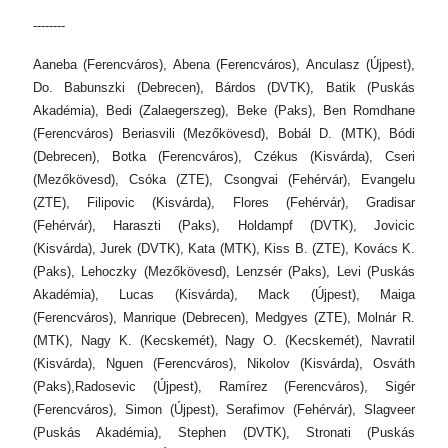
--------
Aaneba (Ferencváros), Abena (Ferencváros), Anculasz (Újpest),
Do. Babunszki (Debrecen), Bárdos (DVTK), Batik (Puskás
Akadémia), Bedi (Zalaegerszeg), Beke (Paks), Ben Romdhane
(Ferencváros) Beriasvili (Mezőkövesd), Bobál D. (MTK), Bódi
(Debrecen), Botka (Ferencváros), Czékus (Kisvárda), Cseri
(Mezőkövesd), Csóka (ZTE), Csongvai (Fehérvár), Evangelu
(ZTE), Filipovic (Kisvárda), Flores (Fehérvár), Gradisar
(Fehérvár), Haraszti (Paks), Holdampf (DVTK), Jovicic
(Kisvárda), Jurek (DVTK), Kata (MTK), Kiss B. (ZTE), Kovács K.
(Paks), Lehoczky (Mezőkövesd), Lenzsér (Paks), Levi (Puskás
Akadémia), Lucas (Kisvárda), Mack (Újpest), Maiga
(Ferencváros), Manrique (Debrecen), Medgyes (ZTE), Molnár R.
(MTK), Nagy K. (Kecskemét), Nagy O. (Kecskemét), Navratil
(Kisvárda), Nguen (Ferencváros), Nikolov (Kisvárda), Osváth
(Paks),Radosevic (Újpest), Ramírez (Ferencváros), Sigér
(Ferencváros), Simon (Újpest), Serafimov (Fehérvár), Slagveer
(Puskás Akadémia), Stephen (DVTK), Stronati (Puskás