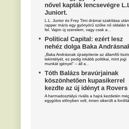
Óriási a zavar, a magyarok
S
szerint a Fradi leigazolja a
f
Real Madrid sztárját?
d
A Ferencváros már megkezdte a szezont, de a
Sz
spanyol szuperklub még csak melegít.
já
re
Mesterit húzott a Liverpool, az
kö
éjszaka leigazolták az FC
A
Barcelona világsztárját
v
Ennek semmi előjele nem volt.
E
Bejelentkezett a Liverpool
Ti
re
következő csapatkapitánya?