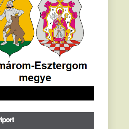
öldrengés rázta
eg
orvátországot,
écsett is érezni
ehetett, anyagi
árok is
eletkeztek
orvátországban
abb földrengés volt
pasztalható, az MTI
t írja: ezúttal 6,3-es
ősségű földrengés
zta meg
rvátországot