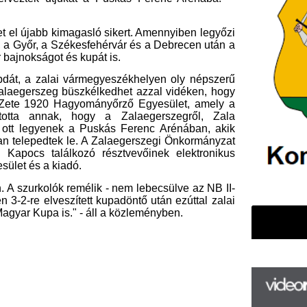
ek a Puskás Ferenc Arénában, akik
ek le. A Zalaegerszegi Önkormányzat
álkozó résztvevőinek elektronikus
iadó.
k remélik - nem lebecsülve az NB II-
zített kupadöntő után ezúttal zalai
is." - áll a közleményben.
F
m
H
P
l
k
k
H
új
ta
az
er
rá
Ho