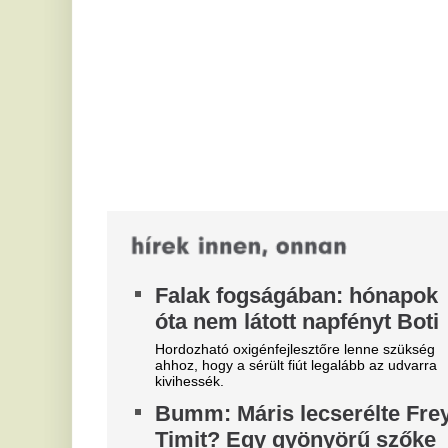
ahhoz, hogy a sérült fiút legalább az udvarra
s
kivihessék.
i
Bumm: Máris lecserélte Frey
f
Timit? Egy gyönyörű szőke
A 
nővel kapták lencsevégre L.L.
ma
Juniort.
F
L.L. Junior és Frey Timi drámai szakítása után a
v
rapper máris egy gyönyörű szőke nő oldalán tűnt
fel. Vajon új szerelem, vagy csak a...
Va
té
Political Capital: ezért lesz
E
nehéz dolga Baka Andrásnak
s
„Baka Andrásnak újraépítenie az államfői tisztség
d
tekintélyét, ez pedig inkább politikai, mint jogi
munkát igényel” – áll a...
m
Tóth Balázs bravúrjainak
Ki
köszönhetően kupasikerrel
ki
ko
kezdte az új idényt a Rovers
E
A harmadosztályú rivális a hajrá kezdetén még
b
egygólos előnyben volt, innen sikerült a fordítás.
t
Au
3 
az