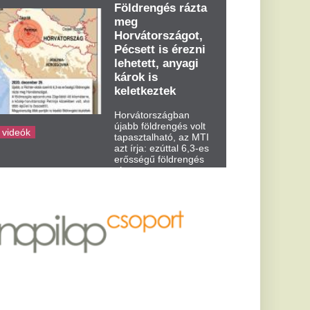
dden kora...
zázmilliót
ai Legyen Ön
meglepő, mit