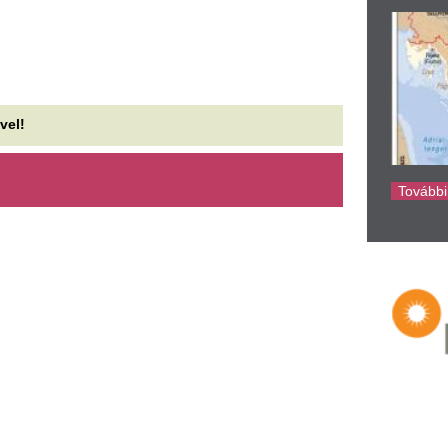
ke
udapesten játszik a világ
Ben Affleck több s
gyik legjobb futballcsapata:
kaszált az amerik
erencváros–Real Madrid - A
is Milliomosban: 