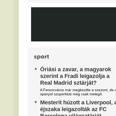
F
Szoboszlai Dominik üres
e
kézzel maradhat
e
Különleges üzletre készül a Liverpool,
sztárcsapattól érkezik az új kedvenc.
Me
Fe
Óriási felfordulás a Dohány
Ne
utca sarkán, a Budapestre
C
érkezett Real Madrid
h
szállodájánál
Ma
José Mourinhót és Vinícius Júniort szétszedték a
Ca
rajongók.
bi
ma