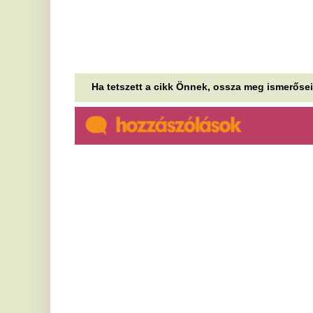
Falak fogságában: hónapok
B
óta nem látott napfényt Boti
e
F
Hordozható oxigénfejlesztőre lenne szükség