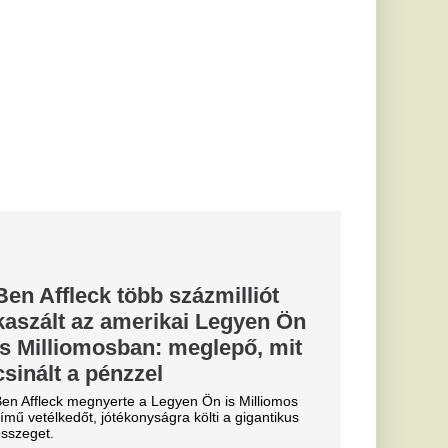
en Ön is Milliomos
a költi a gigantikus
ka András
ést
rsasági elnöki
ölte a kormányfő
.
lyettesítő
jár, mennyi
ő támogatás (FHT)
kaképes személyeknek
eresési...
újságíró,
k őrizetbe
ították az országból,
oszbarát rezsim