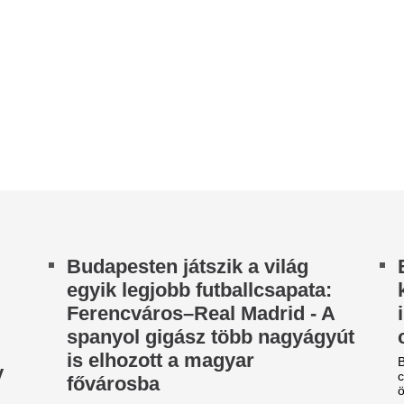
panyol gigász több nagyágyút
csinált a pénzzel
s elhozott a magyar
Ben Affleck megnyerte a Legy
című vetélkedőt, jótékonyságr
ővárosba
összeget.
spanyol gigász több nagyágyút is elhozott a
Magyar Péter: Ba
gyar fővárosba.
elfogadta a felkér
otót közölt a BKV is a metrós
Elfogadta a felkérést a köztá
addisznóról
tisztségre Baka András – köz
Facebook-oldalán szombaton
ddisznó okozott rendkívüli helyzetet a Kossuth
ri metróállomáson.
Foglalkoztatást he
z a 3 szín Forsthoffer Ágnes
támogatás: kinek 
tílusának titka: a
az összege?
ivatszerkesztő szerint
A foglalkoztatást helyettesít
indenkinek jól állnak
olyan aktív korú, azaz mun
jár, akik nem jogosultak állásk
 mondta, hogy a hivatalos megjelenéseknek
Hazaért a magyar 
zárólag a fekete, fehér és a szürke tónusaira kell
rlátozódnia? Forsthoffer Ágnes...
akit szerdán vette
gymás alá ígérnek a hazai
Grúziában
ankok: folytatódik a harc a
Mézes László Róbertet kiutas
ámogatott hitelekért
ahol az elmúlt években az or
ellenzékének küzdelmeiről...
gusztus 10-től az UniCredit Bank a megszokott
százalék helyett 2,89 százalékos kamattal kínálja
 Otthon Start hitelt, miután az egyik...