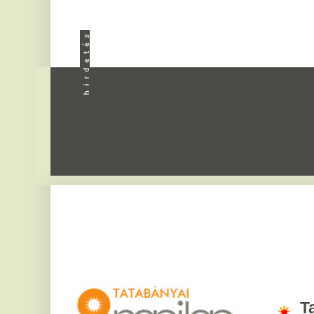
Apróhird
Tatabány
2026. augusztus 8, sz