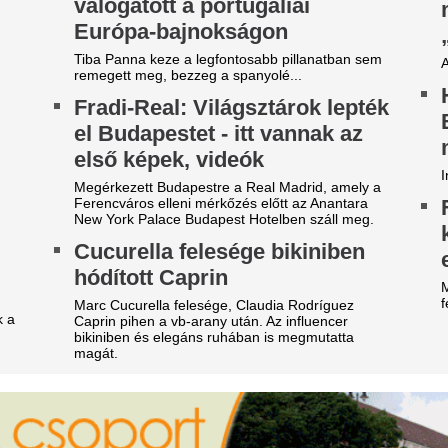
ontos közleményt adott ki a
A 70-es évek els
osta: szerdától jön a változás
magyar énekese vo
évesen nem tud s
ntos dologra hívja fel a figyelmet a Posta.
gyásztól
Az ellopott vagyon mértékét
Soltész Rezsőt a mai napig m
egbecsülni sem tudom” –
évvel ezelőtt elvesztette fele
aka András Sulyok Tamásról,
Új anomália törhe
z új alkotmányról és a Tisza
augusztusi időjárá
yőzelméről
fordulatot hozhat t
 egy héttel a választás után adott interjút Baka
Európa közepén
drás a 24.hu-nak. A beszélgetésből pontosan
rajzolódik milyen nézetei vannak a Tisza által
Ezt senki nem látta jönni, hih
lamfőnek javasolt jogtudósnak.
szabadulhat fel.
TL: Megszólalt Magyar Péter
Ezt a fehér ruhad
 nagyon kínos Hajdú–Borsa-
idén nyáron mind
otrányról
nő 40 felett
gyar Péter szerint túl van lihegve a közmédia
Van egy darab, ami minden é
alakítása körül kialakult vita. A miniszterelnök azt