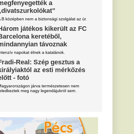
őszámú
lt: 81
zabadulni a
egviseli, hogy hat
ségét.
ti meg az
st, váratlan
élire is
etetlen óceáni energia
arabot hordja
en elegáns
vben visszatér, de