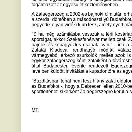
vármegyéből érkező szurkolók mellett azok is ott legyen
egykor zalaegerszegiként, zalaiként a fővárosban telepedt
által Budapesten évente rendezett Egerszegi Kapocs tal
levélben küldött invitálást a kupadöntőre az egyesület és a k
"Buzdításban tehát nem lesz hiány zalai oldalon. A szurkoló
es Budafokot -, hogy a Debrecen ellen 2010-ben 3-2-re elves
sporttörténeti sikerként Zalaegerszegre kerül a Magyar Kupa 
MTI
Ha tetszett a cikk Önnek, ossza meg ismerőseivel!