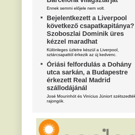
Most jött a hír: Kulcsár Edinát
F
bilincsbe verve vitték el
P
Itt vannak a részletek!
Fo
30 évig csak ásott és ásott a
„
kertjében a nyugdíjas férfi - A
m
szomszédok nem hittek a
B
szemüknek, amikor meglátták,
a
mi van a föld alatt
g
Egy 76 éves nyugdíjas három évtizeden át ásott a
Bő
kertjében egy szál lapáttal. A lenyűgöző földalatti
An
barlangrendszer ma már elhunyt felesége, a
ki
zseniális matematikus emlékét őrzi.
ál
Így kellene igazából kakilni –
R
egy gasztroenterológus szerint
a
szinte mindenki rosszul
b
csinálja
Ma
át