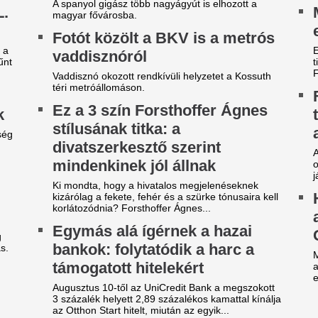
zexuális szolgáltatásokkal
Veszélybe került 
izették le a játékvezetőket a
magyarországi E
él-koreaiak
megrendezése a M
téri tűz miatt
exuális szolgáltatásokkal fizették le a
tékvezetőket a dél-koreaiak. A botrány miatt
Pósfai Gábor is megszólalt.
ndőrségi razzia volt a szövetségnél, még a
ztársasági elnök is megszólalt.
Extraprofitra szám
ranyérmes lett a magyar
ultrák keményen
álogatott a portugáliai
megfenyegették a
urópa-bajnokságon
„divatszurkolókat
ba Panna keze a legfontosabb pillanatban sem
A B középben nem a biztonság
megett meg, bezzeg a spanyolé...