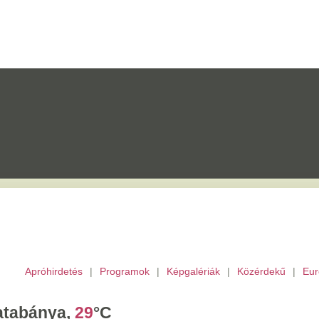
etés
|
Programok
|
Képgalériák
|
Közérdekű
|
Európai Unió
|
TV
|
Archívu
a,
29
°C
ombat,
László