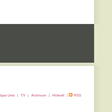
m
|
Hírlevél
|
RSS