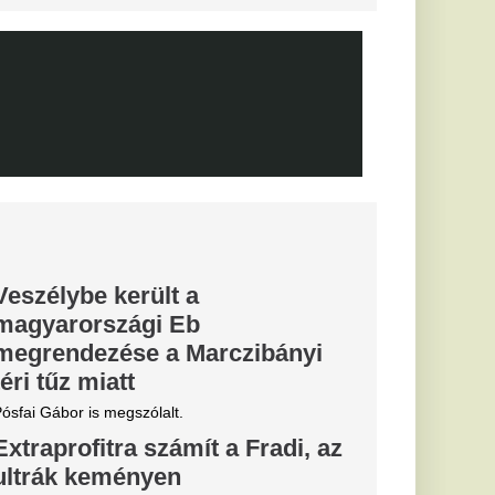
erült az FC
ől,
znak
lánok.
gesztus a
ti mérkőzés
észetesen nem
ájukról sem.