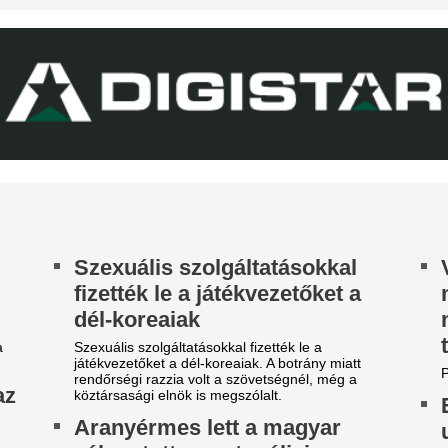
Három játékos kik
radi-Real: Világsztárok lepték
Barcelona keretéb
l Budapestet - itt vannak az
mindannyian távo
lső képek, videók
Intenzív napokat élnek a kata
gérkezett Budapestre a Real Madrid, amely a
rencváros elleni mérkőzés előtt az Anantara
Fradi-Real: Szép 
w York Palace Budapest Hotelben száll meg.
királyiaktól az es
ucurella felesége bikiniben
előtt - fotó
ódított Caprin
Magyarországon járva term
feledkeztek meg nagy legend
rc Cucurella felesége, Claudia Rodríguez
prin pihen a vb-arany után. Az influencer
kiniben és elegáns ruhában is megmutatta
gát.