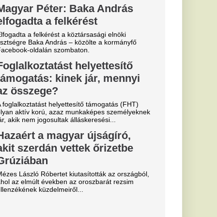
a
b
arczibányi
ít a Fradi, az
”
i szolgálat az úr.