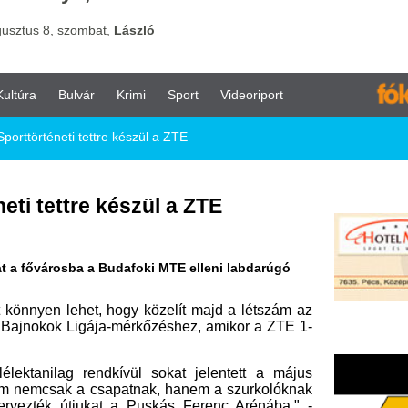
vár
Krimi
Sport
Videoriport
ettre készül a ZTE
e készül a ZTE
a a Budafoki MTE elleni labdarúgó
t, hogy közelít majd a létszám az
gája-mérkőzéshez, amikor a ZTE 1-
rendkívül sokat jelentett a május
 csapatnak, hanem a szurkolóknak
jukat a Puskás Ferenc Arénába." -
imagasló sikert. Amennyiben legyőzi
zékesfehérvár és a Debrecen után a
 és kupát is.
i vármegyeszékhelyen oly népszerű
 büszkélkedhet azzal vidéken, hogy
 Hagyományőrző Egyesület, amely a
, hogy a Zalaegerszegről, Zala