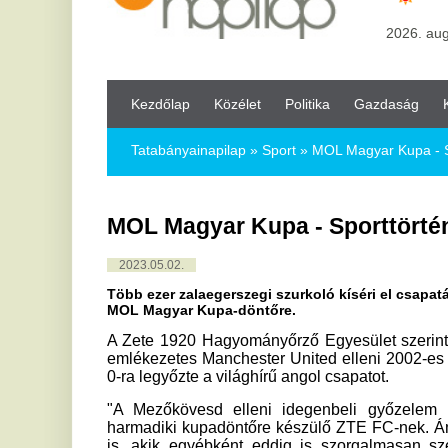
Kezdőlap
Közélet
Politika
Gazdaság
Kultúra
Bul
Tatabányainapilap
»
Sport »
MOL Magyar Kupa - Sporttörténeti t
MOL Magyar Kupa - Sporttörténeti tettr
2023.05.02.
Több ezer zalaegerszegi szurkoló kíséri el csapatát a fővárosb
MOL Magyar Kupa-döntőre.
A Zete 1920 Hagyományőrző Egyesület szerint könnyen lehe
emlékezetes Manchester United elleni 2002-es Bajnokok Li
0-ra legyőzte a világhírű angol csapatot.
"A Mezőkövesd elleni idegenbeli győzelem lélektanilag 
harmadiki kupadöntőre készülő ZTE FC-nek. Ám nemcsak a
is, akik egyébként eddig is szorgalmasan szervezték út
fogalmazott az egyesület közleményében.
A Zalaegerszeg a 2002-es bajnoki cím után érhet el újabb k
a szerdai döntőben a másodosztályú Budafokot, a Győr, a S
negyedik olyan vidéki klub lesz, amely nyert már bajnokságot
"S ha még számításba vesszük a férfi kosárlabdát, a zala
sportágat, akkor Székesfehérvár mellett csak Zalaegerszeg
bajnok és kupagyőztes csapata van." - írta a Zete 1920
Zalatáj Kiadóval rendhagyó módját választotta annak