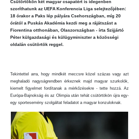
Csütörtökön két magyar csapatért is idegenben
szoríthatunk az UEFA Konferencia Liga selejtezőjében:
18 órakor a Paks lép pályára Csehországban, míg 20
órától a Puskás Akadémia kezdi meg a rájátszást a
Fiorentina otthonában, Olaszországban - írta Szijjártó
Péter külgazdasági és külügyminiszter a közösségi
oldalán csütörtök reggel.
Tekintettel arra, hogy mindkét meccsre közel százas vagy azt
meghaladó nagyságrendben érkeznek majd magyar szurkolók,
kiemelt figyelmet fordítanak a mérkőzésekre - tette hozzá. Az
Európa-Bajnokság és az Olimpia után tehát csütörtökön újra egy-
egy sportesemény szolgáltat feladatot a magyar konzuloknak.