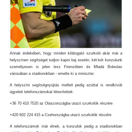
Annak érdekében, hogy minden kilátogató szurkoló akár már a
helyszínen segítséget tudjon kapni baj esetén, két-két konzulunk
személyesen is jelen lesz Firenzében és Mladá Boleslav
városában a stadionokban - emelte ki a miniszter.
A helyszíni segítségnyújtás mellett pedig ezúttal is rendkívüli
ügyeleti telefonszámokat létesítettek:
+36 70 410 7520 az Olaszországba utazó szurkolók részére
+420 602 224 415 a Csehországba utazó szurkolók részére
A telefonszámok már élnek, a konzulok pedig a stadionokban