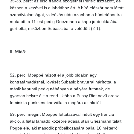
35-38. perc: az első francia szögletnél Perisic tisztázott, de
közben a kezével is a labdához ért. A bíró először nem látott
szabálytalanságot, videózás után azonban a büntetőpontra
mutatott, a 11-est pedig Griezmann a kapu jobb oldalába
gurította, miközben Subasic balra vetődött (2-1).
II. félidő:
-----------
52. perc: Mbappé húzott el a jobb oldalon egy
kontratámadásnál, lövését Subasic bravúrral hárította, a
másik kapunál pedig néhányan a pályára futottak, de
gyorsan helyre állt a rend. Utóbb a Pussy Riot nevű orosz
feminista punkzenekar vállalta magára az akciót.
59. perc: megint Mbappé futtatásával indult egy francia
akció, a fiatal támadó középre adása után Griezmann tálalt
Pogba elé, aki második próbálkozására ballal 16 méterről,