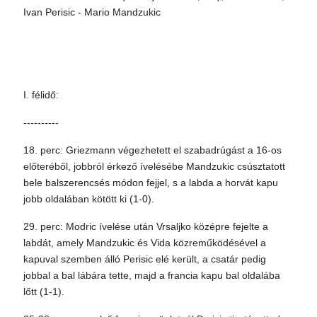
Ivan Perisic - Mario Mandzukic
I. félidő:
----------
18. perc: Griezmann végezhetett el szabadrúgást a 16-os
előteréből, jobbról érkező ívelésébe Mandzukic csúsztatott
bele balszerencsés módon fejjel, s a labda a horvát kapu
jobb oldalában kötött ki (1-0).
29. perc: Modric ívelése után Vrsaljko középre fejelte a
labdát, amely Mandzukic és Vida közreműködésével a
kapuval szemben álló Perisic elé került, a csatár pedig
jobbal a bal lábára tette, majd a francia kapu bal oldalába
lőtt (1-1).