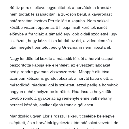
Bő tíz perc elteltével egyenlítettek a horvátok: a franciák
nem tudtak felszabadítani a 16-oson belül, a kavarodást
határozottan lezárva Perisic lőtt a kapuba. Nem sokkal
később viszont éppen az ő hibája miatt kerültek ismét
előnybe a franciák: a támadó egy jobb oldali szögletnél úgy
tisztázott, hogy kézzel is a labdához ért, a videoelemzés
után megítélt büntetőt pedig Griezmann nem hibázta el.
Nagy lendülettel kezdte a második félidőt a horvát csapat,
beszorította kapuja elé ellenfelét, az elvesztett labdákat
pedig rendre gyorsan visszaszerezte. Mbappé elfutásai
azonban kétszer is gondot okoztak a horvát kapu előtt, a
másodikból ráadásul gól is született, ezzel pedig a horvátok
nagyon nehéz helyzetbe kerültek. Ráadásul a helyzetük
tovább romlott, gyakorlatilag reménytelenné vált néhány
perccel később, amikor újabb francia gól esett.
Mandzukic ugyan Lloris rosszul sikerült cselébe belelépve
szépített, és a horvátok igyekeztek támadásokat vezetni, de