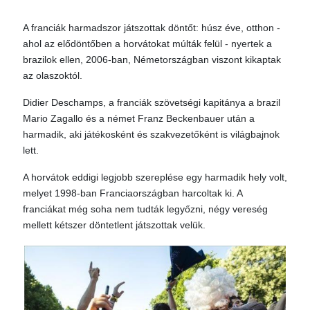
A franciák harmadszor játszottak döntőt: húsz éve, otthon -
ahol az elődöntőben a horvátokat múlták felül - nyertek a
brazilok ellen, 2006-ban, Németországban viszont kikaptak
az olaszoktól.
Didier Deschamps, a franciák szövetségi kapitánya a brazil
Mario Zagallo és a német Franz Beckenbauer után a
harmadik, aki játékosként és szakvezetőként is világbajnok
lett.
A horvátok eddigi legjobb szereplése egy harmadik hely volt,
melyet 1998-ban Franciaországban harcoltak ki. A
franciákat még soha nem tudták legyőzni, négy vereség
mellett kétszer döntetlent játszottak velük.