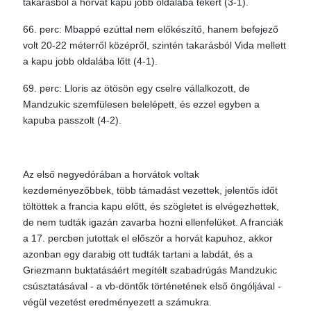
takarásból a horvát kapu jobb oldalába tekert (3-1).
66. perc: Mbappé ezúttal nem előkészítő, hanem befejező
volt 20-22 méterről középről, szintén takarásból Vida mellett
a kapu jobb oldalába lőtt (4-1).
69. perc: Lloris az ötösön egy cselre vállalkozott, de
Mandzukic szemfülesen belelépett, és ezzel egyben a
kapuba passzolt (4-2).
Az első negyedórában a horvátok voltak
kezdeményezőbbek, több támadást vezettek, jelentős időt
töltöttek a francia kapu előtt, és szögletet is elvégezhettek,
de nem tudták igazán zavarba hozni ellenfelüket. A franciák
a 17. percben jutottak el először a horvát kapuhoz, akkor
azonban egy darabig ott tudták tartani a labdát, és a
Griezmann buktatásáért megítélt szabadrúgás Mandzukic
csúsztatásával - a vb-döntők történetének első öngóljával -
végül vezetést eredményezett a számukra.